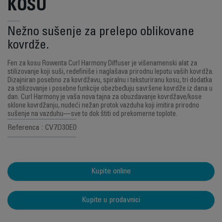
KOSU
Nežno sušenje za prelepo oblikovane
kovrdže.
Fen za kosu Rowenta Curl Harmony Diffuser je višenamenski alat za
stilizovanje koji suši, redefiniše i naglašava prirodnu lepotu vaših kovrdža.
Dizajniran posebno za kovrdžavu, spiralnu i teksturiranu kosu, tri dodatka
za stilizovanje i posebne funkcije obezbeđuju savršene kovrdže iz dana u
dan. Curl Harmony je vaša nova tajna za obuzdavanje kovrdžave/kose
sklone kovrdžanju, nudeći nežan protok vazduha koji imitira prirodno
sušenje na vazduhu—sve to dok štiti od prekomerne toplote.
Referenca : CV7D30E0
Kupite online
Kupite u prodavnici