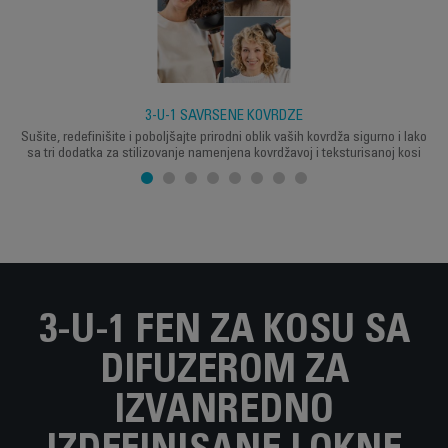
3-U-1 SAVRŠENE KOVRDŽE
Sušite, redefinišite i poboljšajte prirodni oblik vaših kovrdža sigurno i lako
sa tri dodatka za stilizovanje namenjena kovrdžavoj i teksturisanoj kosi
3-U-1 FEN ZA KOSU SA
DIFUZEROM ZA
IZVANREDNO