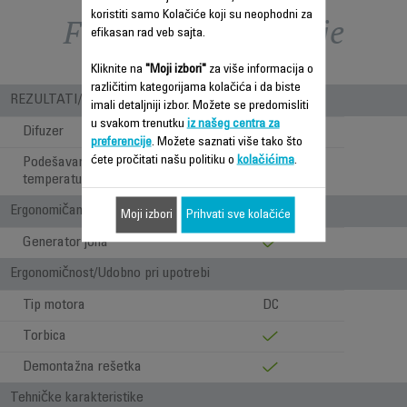
koristiti samo Kolačiće koji su neophodni za
Funkcije – poređenje
efikasan rad veb sajta.
Kliknite na
"Moji izbori"
za više informacija o
različitim kategorijama kolačića i da biste
REZULTATI/ UPOTREBA
imali detaljniji izbor. Možete se predomisliti
u svakom trenutku
iz našeg centra za
Difuzer
preferencije
. Možete saznati više tako što
ćete pročitati našu politiku o
kolačićima
.
Podešavanja
2
temperature/brzine
Ergonomičan i štiti kosu
Moji izbori
Prihvati sve kolačiće
Generator jona
Ergonomičnost/Udobno pri upotrebi
Tip motora
DC
Torbica
Demontažna rešetka
Tehničke karakteristike