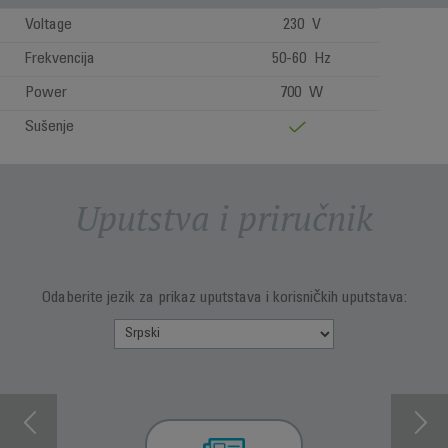
Voltage
230 V
Frekvencija
50-60 Hz
Power
700 W
Sušenje
Uputstva i priručnik
Odaberite jezik za prikaz uputstava i korisničkih uputstava: