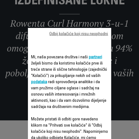
IZDEFINISANE LOKNE
Rowenta Curl Harmony 3-u-1
difuzer sa toplim vazduhom
Odbij kolačiće koji nisu neophodni
omogućava brže sušenje za 94%
žena***, dok redefiniše i
Mi, naša povezana društva i naši
partneri
željeli bismo da koristimo kolačiće prve ili
poboljšava prirodnu lepotu vaših
treće strane ili slične tehnologije (zajednički
"Kolačići") za prikupljanje nekih od vaših
kovrdža.
podataka
radi sprovođenja analitike i da
vam pružimo ciljane oglase i sadržaj na
osnovu vaših interesovanja i mrežnih
aktivnosti, kao i da vam dozvolimo dijeljenje
sadržaja na društvenim medijima.
Možete pristati ili odbiti gore navedeno
klikom na "Prihvati sve kolačiće" ili "Odbij
kolačiće koji nisu neophodni". Napominjemo
da ukoliko odbijete Kolačiće, mi ćemo