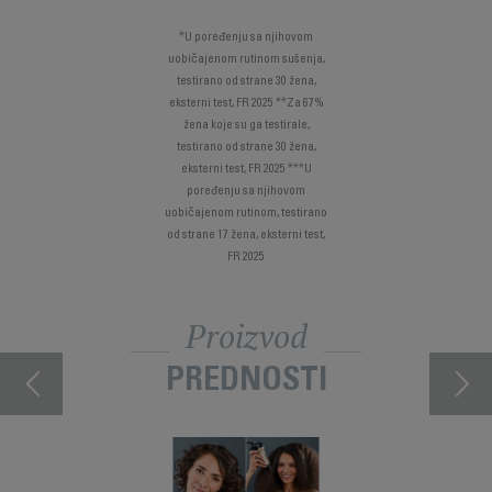
*U poređenju sa njihovom
uobičajenom rutinom sušenja,
testirano od strane 30 žena,
eksterni test, FR 2025 **Za 67%
žena koje su ga testirale,
testirano od strane 30 žena,
eksterni test, FR 2025 ***U
poređenju sa njihovom
uobičajenom rutinom, testirano
od strane 17 žena, eksterni test,
FR 2025
Proizvod
PREDNOSTI