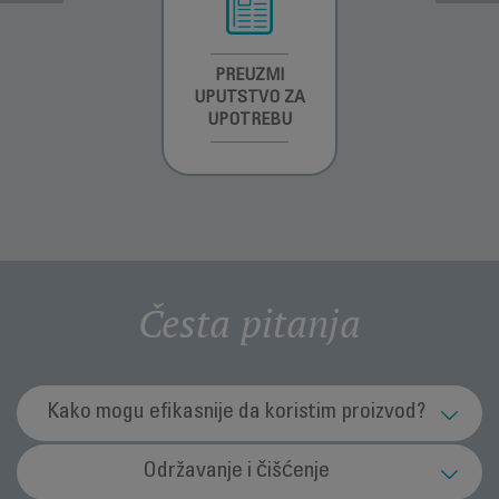
INFORMACIJE O
PREUZMI
INFORMACIJE O
GARANCIJI
UPUTSTVO ZA
GARANCIJI
UPOTREBU
Česta pitanja
Kako mogu efikasnije da koristim proizvod?
Kako da odaberem brzinu protoka vazduha?
Održavanje i čišćenje