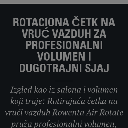
ROTACIONA ČETK NA
VRUĆ VAZDUH ZA
PROFESIONALNI
VOLUMEN I
DUGOTRAJNI SJAJ
Izgled kao iz salona i volumen
koji traje: Rotirajuća četka na
vrući vazduh Rowenta Air Rotate
pruža profesionalni volumen,