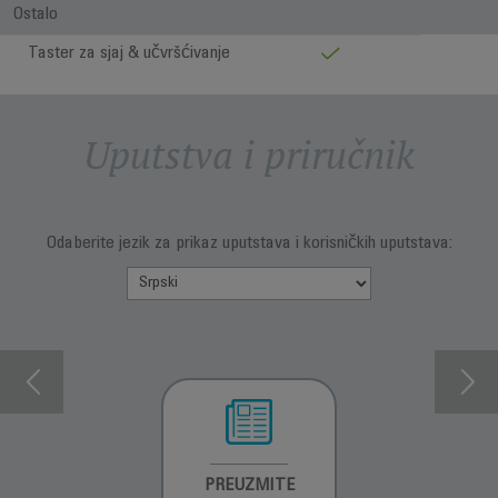
Ostalo
Taster za sjaj & učvršćivanje
Uputstva i priručnik
Odaberite jezik za prikaz uputstava i korisničkih uputstava:
INFORMACIJE O
PREUZMITE
INFORMACIJE O