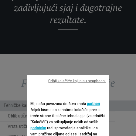
zadivljujući sjaj i dugotrajne
rezultate.
Funkcije – poređenje
Odbij kolačiće koji nisu neophodni
Mi, naša povezana društva i naši
partneri
Tehničke karakteristike
željeli bismo da koristimo kolačiće prve ili
Oblik utičnice
treće strane ili slične tehnologije (zajednički
Ravna
"Kolačići") za prikupljanje nekih od vaših
Vrsta utičnice
EVROPA
podataka
radi sprovođenja analitike i da
vam pružimo ciljane oglase i sadržaj na