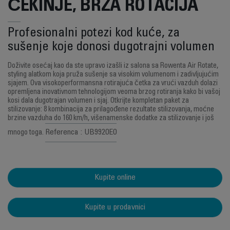
ČEKINJE, BRZA ROTACIJA
Profesionalni potezi kod kuće, za
sušenje koje donosi dugotrajni volumen
Doživite osećaj kao da ste upravo izašli iz salona sa Rowenta Air Rotate,
styling alatkom koja pruža sušenje sa visokim volumenom i zadivljujućim
sjajem. Ova visokoperformansna rotirajuća četka za vrući vazduh dolazi
opremljena inovativnom tehnologijom veoma brzog rotiranja kako bi vašoj
kosi dala dugotrajan volumen i sjaj. Otkrijte kompletan paket za
stilizovanje: 8 kombinacija za prilagođene rezultate stilizovanja, moćne
brzine vazduha do 160 km/h, višenamenske dodatke za stilizovanje i još
Referenca : UB9920E0
mnogo toga.
Kupite online
Kupite u prodavnici