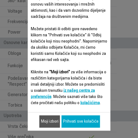
360° kabl
osnovu vaših interesovanja i mrežnih
aktivnosti, kao i da vam dozvolimo dijeljenje
Voltage
220-240 V
sadržaja na društvenim medijima.
Frekvencija
50-60 Hz
Možete pristati ili odbiti gore navedeno
Power
1100-1300 W
klikom na "Prihvati sve kolačiće" ili "Odbij
kolačiće koji nisu neophodni". Napominjemo
Osnovne karakteristike
da ukoliko odbijete Kolačiće, mi ćemo
Obloga
Keramička
koristiti samo Kolačiće koji su neophodni za
efikasan rad veb sajta.
Sušenje, feniranje i
Funkcije
rotacija
Kliknite na
"Moji izbori"
za više informacija o
Podešavanje temperature
različitim kategorijama kolačića i da biste
"Respect"
imali detaljniji izbor. Možete se predomisliti
u svakom trenutku
iz našeg centra za
Generator jona
preferencije
. Možete saznati više tako što
ćete pročitati našu politiku o
kolačićima
.
Torbica
Upotreba
Moji izbori
Prihvati sve kolačiće
Vrsta čekinja
Prirodna
Više prečnika