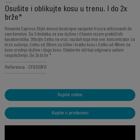
Osušite i oblikujte kosu u trenu. I do 2x
brže*
Rowenta Express Style donosi beskrajne varijante frizura stilizovanih do
savršenstva. Sa 3 dodatka za sve dužine i čitavim nizom praktičnih
karakteristika. Otkrijte četku na vruć vazduh koja ima sve: koncentrator za
brzo sušenje, četku od 20mm za šiške i kratku kosu i četku od 40mm za
kosu srednje dužine i dugu kosu. Odaberite stil koji odgovara vašem
raspoloženju. Do 2x brže.*
Referenca : CF6320F0
Kupite online
Kupite u prodavnici