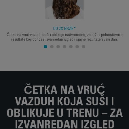
DO 2X BRŽE*
Četka na vruć vazduh suši i oblikuje isotvremeno, za brže i jednostavnije
rezultate koji donose izvanredan izgled i sjajne rezultate svaki dan.
ČETKA NA VRUĆ
VAZDUH KOJA SUŠI I
OBLIKUJE U TRENU – ZA
IZVANREDAN IZGLED