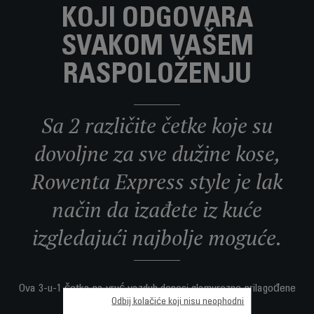
KOJI ODGOVARA
SVAKOM VAŠEM
RASPOLOŽENJU
Sa 2 različite četke koje su
dovoljne za sve dužine kose,
Rowenta Express style je lak
način da izađete iz kuće
izgledajući najbolje moguće.
Ova 3-u-1 četka na vruć vazduh donosi glamurozne prilagođene
Odbij kolačiće koji nisu neophodni
frizure sa 2x bržim rezultatima*.