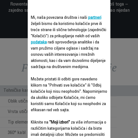
Rowenta tehnologija – podešavanje za negu kose i još toga –
zajedno sa poboljšanim karakteristikama, za stajler kao nijedan
drugi.
Mi, naša povezana društva i naši
partneri
željeli bismo da koristimo kolačiće prve ili
treće strane ili slične tehnologije (zajednički
"Kolačići") za prikupljanje nekih od vaših
podataka
radi sprovođenja analitike i da
vam pružimo ciljane oglase i sadržaj na
osnovu vaših interesovanja i mrežnih
aktivnosti, kao i da vam dozvolimo dijeljenje
Funkcije – poređenje
sadržaja na društvenim medijima.
Možete pristati ili odbiti gore navedeno
klikom na "Prihvati sve kolačiće" ili "Odbij
Tehničke karakteristike
kolačiće koji nisu neophodni". Napominjemo
da ukoliko odbijete Kolačiće, mi ćemo
Oblik utičnice
Ravna
koristiti samo Kolačiće koji su neophodni za
efikasan rad veb sajta.
Vrsta utičnice
EVROPA
Tip elementa za zagrevanje
Aluminijum
Kliknite na
"Moji izbori"
za više informacija o
različitim kategorijama kolačića i da biste
360° kabl
imali detaljniji izbor. Možete se predomisliti