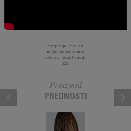
*test percepcije nasuprot
uobičajenom proizvodu, 28
volontera, 1 mesec, Francuska
2022
Proizvod
PREDNOSTI