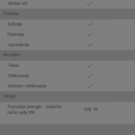
Hladan vrh
Potrebe
Sušenje
Feniranje
Ispravljanje
Rezultati
Talasi
Oblikovanje
Sušenje i oblikovanje
Ostalo
Potrošnja energije - isključen
0.06 W
način rada (W)