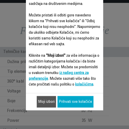
sadržaja na društvenim medijima.
Možete pristati ili odbiti gore navedeno
klikom na "Prihvati sve kolačiće" ili "Odbij
Funkcije – poređenje
kolačiće koji nisu neophodni". Napominjemo
da ukoliko odbijete Kolačiće, mi ćemo
koristiti samo Kolačiće koji su neophodni za
efikasan rad veb sajta.
Tehničke karakteristike
Kliknite na
"Moji izbori"
za više informacija o
različitim kategorijama kolačića i da biste
Dužina priključnog kabla
1.80 m
imali detaljniji izbor. Možete se predomisliti
Tip elementa za zagrevanje
Keramika
u svakom trenutku
iz našeg centra za
preferencije
. Možete saznati više tako što
360° kabl
ćete pročitati našu politiku o
kolačićima
.
Voltage
230 V
Boje
Crna & Crvena
Moji izbori
Prihvati sve kolačiće
Frekvencija
50 Hz
Power
35 W