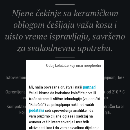
Njene čekinje sa keramičkom
oblogom češljaju vašu kosu i
uisto vreme ispravljaju, savršeno
za svakodnevnu upotrebu.
Odbij kolačiće koji nisu neophodni
Kosu ispravljajte jednim potezom.
Istovremeno, pravi ionic generator čini kosu glakom i sjajnom, bez
statičkog elektriciteta.
Mi, naša povezana društva i naši
partneri
Opremljena digitalnim displejem, optimalna temperatura od 210 ° C
željeli bismo da koristimo kolačiće prve ili
omogućava izuzetno brzo i efikasno ispravljanje.
treće strane ili slične tehnologije (zajednički
"Kolačići") za prikupljanje nekih od vaših
Kompaktan dizajn, jednostavna ergonomska ručka, praktični kabl
podataka
radi sprovođenja analitike i da
koji rotira 360 °i funkcija automatskog isključivanja.
vam pružimo ciljane oglase i sadržaj na
osnovu vaših interesovanja i mrežnih
aktivnosti, kao i da vam dozvolimo dijeljenje