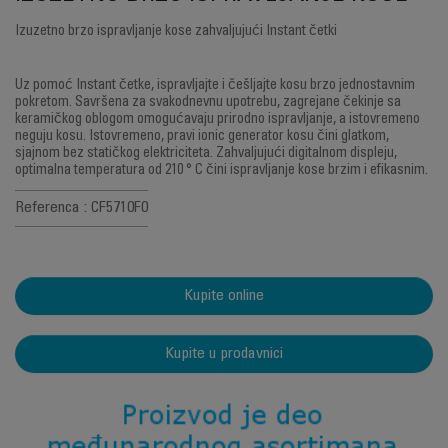
Izuzetno brzo ispravljanje kose zahvaljujući Instant četki
Uz pomoć Instant četke, ispravljajte i češljajte kosu brzo jednostavnim
pokretom. Savršena za svakodnevnu upotrebu, zagrejane čekinje sa
keramičkog oblogom omogućavaju prirodno ispravljanje, a istovremeno
neguju kosu. Istovremeno, pravi ionic generator kosu čini glatkom,
sjajnom bez statičkog elektriciteta. Zahvaljujući digitalnom displeju,
optimalna temperatura od 210 ° C čini ispravljanje kose brzim i efikasnim.
Referenca : CF5710F0
Kupite online
Kupite u prodavnici