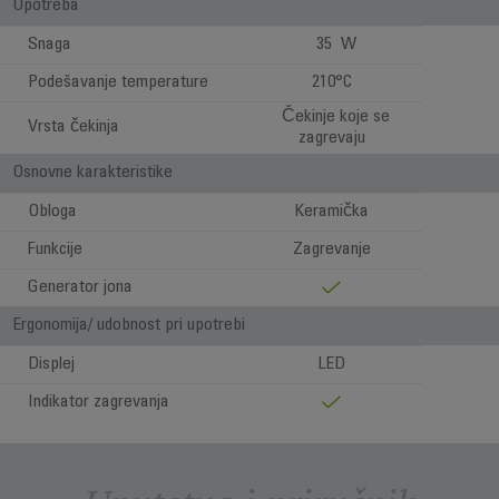
Upotreba
Snaga
35 W
Podešavanje temperature
210°C
Čekinje koje se
Vrsta čekinja
zagrevaju
Osnovne karakteristike
Obloga
Keramička
Funkcije
Zagrevanje
Generator jona
Ergonomija/ udobnost pri upotrebi
Displej
LED
Indikator zagrevanja