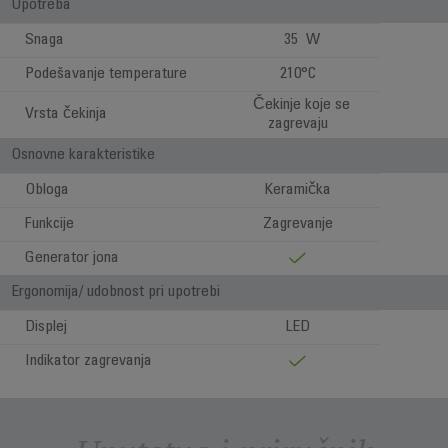
Upotreba
Snaga
35 W
Podešavanje temperature
210°C
Čekinje koje se
Vrsta čekinja
zagrevaju
Osnovne karakteristike
Obloga
Keramička
Funkcije
Zagrevanje
Generator jona
Ergonomija/ udobnost pri upotrebi
Displej
LED
Indikator zagrevanja