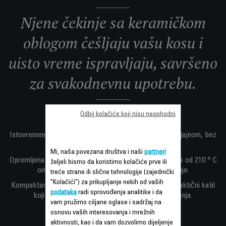
Njene čekinje sa keramičkom
oblogom češljaju vašu kosu i
uisto vreme ispravljaju, savršeno
za svakodnevnu upotrebu.
Odbij kolačiće koji nisu neophodni
Kosu ispravljajte jednim potezom.
Istovremeno, pravi ionic generator čini kosu glakom i sjajnom, bez
statičkog elektriciteta.
Mi, naša povezana društva i naši
partneri
Opremljena digitalnim displejem, optimalna temperatura od 210 ° C
željeli bismo da koristimo kolačiće prve ili
omogućava izuzetno brzo i efikasno ispravljanje.
treće strane ili slične tehnologije (zajednički
"Kolačići") za prikupljanje nekih od vaših
Kompaktan dizajn, jednostavna ergonomska ručka, praktični kabl
podataka
radi sprovođenja analitike i da
koji rotira 360 °i funkcija automatskog isključivanja.
vam pružimo ciljane oglase i sadržaj na
osnovu vaših interesovanja i mrežnih
aktivnosti, kao i da vam dozvolimo dijeljenje