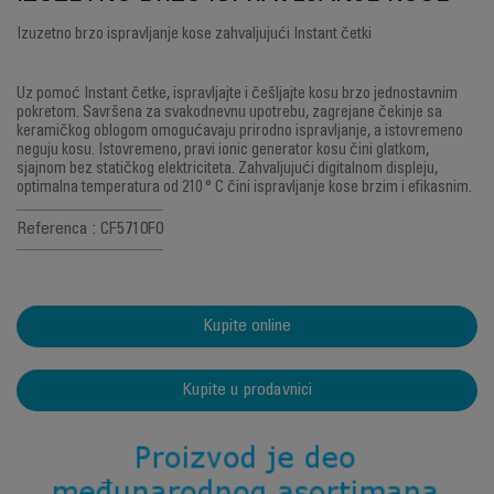
Izuzetno brzo ispravljanje kose zahvaljujući Instant četki
Uz pomoć Instant četke, ispravljajte i češljajte kosu brzo jednostavnim
pokretom. Savršena za svakodnevnu upotrebu, zagrejane čekinje sa
keramičkog oblogom omogućavaju prirodno ispravljanje, a istovremeno
neguju kosu. Istovremeno, pravi ionic generator kosu čini glatkom,
sjajnom bez statičkog elektriciteta. Zahvaljujući digitalnom displeju,
optimalna temperatura od 210 ° C čini ispravljanje kose brzim i efikasnim.
Referenca : CF5710F0
Kupite online
Kupite u prodavnici