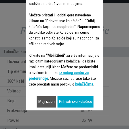
sadržaja na društvenim medijima.
Možete pristati ili odbiti gore navedeno
klikom na "Prihvati sve kolačiće" ili "Odbij
Funkcije – poređenje
kolačiće koji nisu neophodni". Napominjemo
da ukoliko odbijete Kolačiće, mi ćemo
koristiti samo Kolačiće koji su neophodni za
efikasan rad veb sajta.
Tehničke karakteristike
Kliknite na
"Moji izbori"
za više informacija o
različitim kategorijama kolačića i da biste
Dužina priključnog kabla
1.80 m
imali detaljniji izbor. Možete se predomisliti
Tip elementa za zagrevanje
Keramika
u svakom trenutku
iz našeg centra za
preferencije
. Možete saznati više tako što
360° kabl
ćete pročitati našu politiku o
kolačićima
.
Voltage
230 V
Boje
Crna & Crvena
Moji izbori
Prihvati sve kolačiće
Frekvencija
50 Hz
Power
35 W