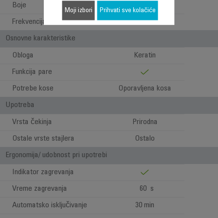
Boje
Bela i bakarna
Moji izbori
Prihvati sve kolačiće
Frekvencija
50-60 Hz
Osnovne karakteristike
Obloga
Keratin
Funkcija pare
Potrebe kose
Oporavljena kosa
Upotreba
Vrsta čekinja
Prirodna
Ostale vrste stajlera
Ostalo
Ergonomija/ udobnost pri upotrebi
Indikator zagrevanja
Vreme zagrevanja
60 s
Automatsko isključivanje
30 min