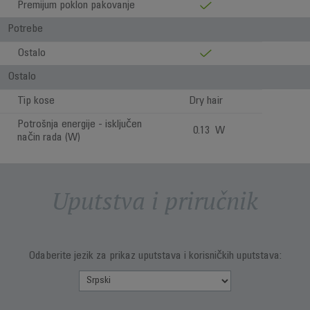
Premijum poklon pakovanje
Potrebe
Ostalo
Ostalo
Tip kose
Dry hair
Potrošnja energije - isključen
0.13 W
način rada (W)
Uputstva i priručnik
Odaberite jezik za prikaz uputstava i korisničkih uputstava: