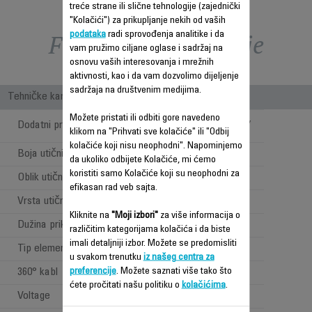
treće strane ili slične tehnologije (zajednički
"Kolačići") za prikupljanje nekih od vaših
Funkcije – poređenje
podataka
radi sprovođenja analitike i da
vam pružimo ciljane oglase i sadržaj na
osnovu vaših interesovanja i mrežnih
aktivnosti, kao i da vam dozvolimo dijeljenje
sadržaja na društvenim medijima.
Tehničke karakteristike
Možete pristati ili odbiti gore navedeno
Četka za čišćenje,
Dodatni pribor uključen
bočica za dolivanje
klikom na "Prihvati sve kolačiće" ili "Odbij
kolačiće koji nisu neophodni". Napominjemo
Boja utičnice
bela
da ukoliko odbijete Kolačiće, mi ćemo
koristiti samo Kolačiće koji su neophodni za
Oblik utičnice
Ravna
efikasan rad veb sajta.
Vrsta utičnice
EVROPA
Kliknite na
"Moji izbori"
za više informacija o
Dužina priključnog kabla
1.8 m
različitim kategorijama kolačića i da biste
imali detaljniji izbor. Možete se predomisliti
Tip elementa za zagrevanje
Aluminijum
u svakom trenutku
iz našeg centra za
preferencije
. Možete saznati više tako što
360° kabl
ćete pročitati našu politiku o
kolačićima
.
Voltage
220-240 V