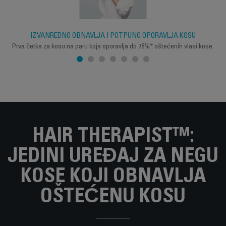
IZVANREDNO OBNAVLJA I POTPUNO OPORAVLJA KOSU
Prva četka za kosu na paru koja oporavlja do 78%* oštećenih vlasi kose.
HAIR THERAPIST™:
JEDINI UREĐAJ ZA NEGU
KOSE KOJI OBNAVLJA
OŠTEĆENU KOSU