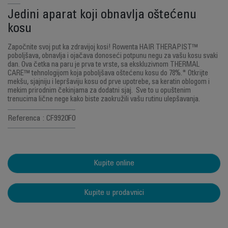
Jedini aparat koji obnavlja oštećenu
kosu
Započnite svoj put ka zdravijoj kosi! Rowenta HAIR THERAPIST™
poboljšava, obnavlja i ojačava donoseći potpunu negu za vašu kosu svaki
dan. Ova četka na paru je prva te vrste, sa ekskluzivnom THERMAL
CARE™ tehnologijom koja poboljšava oštećenu kosu do 78%.* Otkrijte
mekšu, sjajniju i lepršaviju kosu od prve upotrebe, sa keratin oblogom i
mekim prirodnim čekinjama za dodatni sjaj. Sve to u opuštenim
trenucima lične nege kako biste zaokružili vašu rutinu ulepšavanja.
Referenca : CF9920F0
Kupite online
Kupite u prodavnici