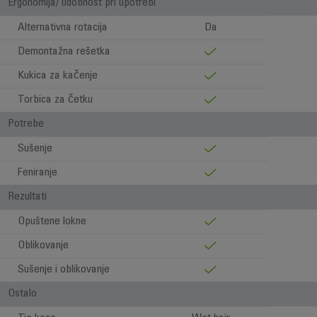
Ergonomija/ udobnost pri upotrebi
Alternativna rotacija
Da
Demontažna rešetka
Kukica za kačenje
Torbica za četku
Potrebe
Sušenje
Feniranje
Rezultati
Opuštene lokne
Oblikovanje
Sušenje i oblikovanje
Ostalo