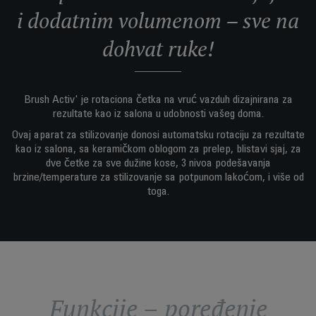
i dodatnim volumenom – sve na
dohvat ruke!
Brush Activ' je rotaciona četka na vruć vazduh dizajnirana za
rezultate kao iz salona u udobnosti vašeg doma.
Ovaj aparat za stilizovanje donosi automatsku rotaciju za rezultate
kao iz salona, sa keramičkom oblogom za prelep, blistavi sjaj, za
dve četke za sve dužine kose, 3 nivoa podešavanja
brzine/temperature za stilizovanje sa potpunom lakoćom, i više od
toga.
Funkcije – poređenje