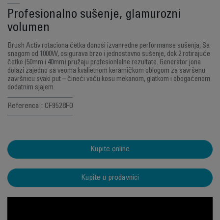
Profesionalno sušenje, glamurozni
volumen
Brush Activ rotaciona četka donosi izvanredne performanse sušenja, Sa
snagom od 1000W, osigurava brzo i jednostavno sušenje, dok 2 rotirajuće
četke (50mm i 40mm) pružaju profesionlalne rezultate. Generator jona
dolazi zajedno sa veoma kvalietnom keramičkom oblogom za savršenu
završnicu svaki put – čineći vaču kosu mekanom, glatkom i obogaćenom
dodatnim sjajem.
Referenca : CF9528F0
Kupite online
Kupite u prodavnici