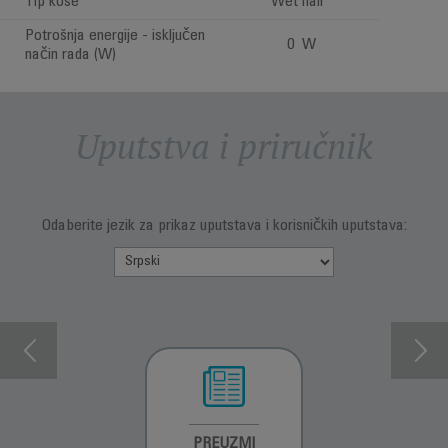
Tip kose
Wet hair
Potrošnja energije - isključen
0 W
način rada (W)
Uputstva i priručnik
Odaberite jezik za prikaz uputstava i korisničkih uputstava:
INFORMACIJE O
PREUZMI
INFORMACIJE O