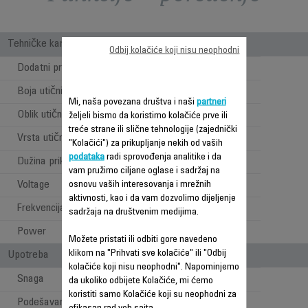
Tehničke karakteristike
Odbij kolačiće koji nisu neophodni
Dodatni pribor uključen
Štitnici za četke
Boja utičnice
Crna
Mi, naša povezana društva i naši
partneri
Oblik utičnice
Pod pravim uglom
željeli bismo da koristimo kolačiće prve ili
treće strane ili slične tehnologije (zajednički
Vrsta utičnice
EVROPA
"Kolačići") za prikupljanje nekih od vaših
podataka
radi sprovođenja analitike i da
Dužina priključnog kabla
1.8 m
vam pružimo ciljane oglase i sadržaj na
Voltage
osnovu vaših interesovanja i mrežnih
220-240 V
aktivnosti, kao i da vam dozvolimo dijeljenje
Frekvencija
50-60 Hz
sadržaja na društvenim medijima.
Power
840-1000 W
Možete pristati ili odbiti gore navedeno
klikom na "Prihvati sve kolačiće" ili "Odbij
Upotreba
kolačiće koji nisu neophodni". Napominjemo
Snaga
1000 W
da ukoliko odbijete Kolačiće, mi ćemo
koristiti samo Kolačiće koji su neophodni za
Podešavanje Brzine /