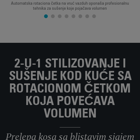
Automatska rotaciona četka na vruć vazduh oponaša profesionalnu
tehnika za sušenje koje pojačava volumen
2-U-1 STILIZOVANJE I
SUŠENJE KOD KUĆE SA
ROTACIONOM ČETKOM
KOJA POVEĆAVA
VOLUMEN
Prelepa kosa sa blistavim sjajem