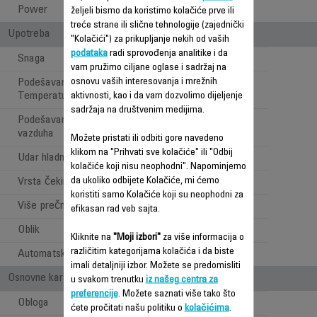
Power
840-1000 W
željeli bismo da koristimo kolačiće prve ili
treće strane ili slične tehnologije (zajednički
Upotreba
"Kolačići") za prikupljanje nekih od vaših
podataka
radi sprovođenja analitike i da
Snaga
1000
vam pružimo ciljane oglase i sadržaj na
osnovu vaših interesovanja i mrežnih
Podešavanje Brzine /
2
Temperature
aktivnosti, kao i da vam dozvolimo dijeljenje
sadržaja na društvenim medijima.
Podešavanja protoka
2
vazduha
Možete pristati ili odbiti gore navedeno
klikom na "Prihvati sve kolačiće" ili "Odbij
Udar hladnog vazduha
kolačiće koji nisu neophodni". Napominjemo
da ukoliko odbijete Kolačiće, mi ćemo
Vrsta čekinja
Sintetička
koristiti samo Kolačiće koji su neophodni za
Više prečnika
efikasan rad veb sajta.
Oblik
Ovalni
Kliknite na
"Moji izbori"
za više informacija o
različitim kategorijama kolačića i da biste
Automatska rotacija
imali detaljniji izbor. Možete se predomisliti
Osnovne karakteristike
u svakom trenutku
iz našeg centra za
preferencije
. Možete saznati više tako što
Obloga
Keramička
ćete pročitati našu politiku o
kolačićima
.