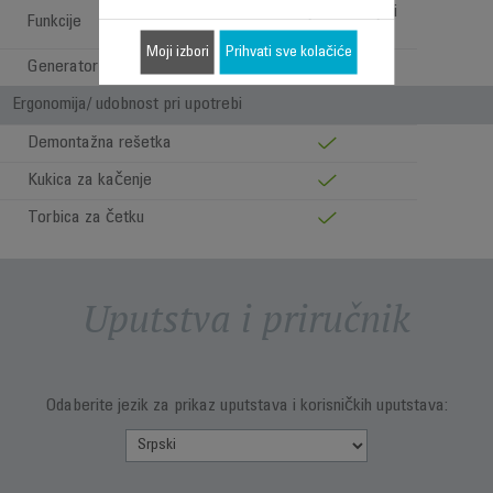
Sušenje, feniranje i
Funkcije
rotacija
Moji izbori
Prihvati sve kolačiće
Generator jona
Ergonomija/ udobnost pri upotrebi
Demontažna rešetka
Kukica za kačenje
Torbica za četku
Uputstva i priručnik
Odaberite jezik za prikaz uputstava i korisničkih uputstava: