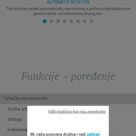
AUTOMATIC ROTATION
Two brushes rotate automatically, reproducing a professional hairdresser
gesture while simultaneously drying hair.
Funkcije – poređenje
Tehničke karakteristike
Dužina priključnog kabla
1,8 m
Odbij kolačiće koji nisu neophodni
Voltage
220-240 V
Frekvencija
50-60 Hz
Mi, naša povezana društva i naši
partneri