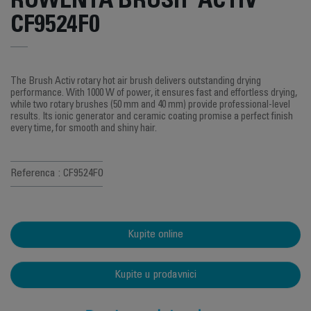
ROWENTA BRUSH' ACTIV
CF9524F0
The Brush Activ rotary hot air brush delivers outstanding drying
performance. With 1000 W of power, it ensures fast and effortless drying,
while two rotary brushes (50 mm and 40 mm) provide professional-level
results. Its ionic generator and ceramic coating promise a perfect finish
every time, for smooth and shiny hair.
Referenca : CF9524F0
Kupite online
Kupite u prodavnici