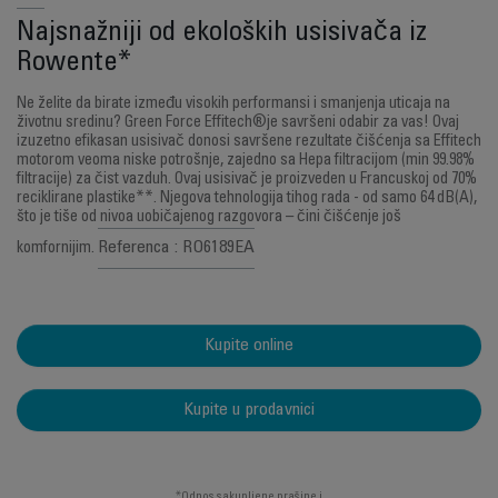
Najsnažniji od ekoloških usisivača iz
Rowente*
Ne želite da birate između visokih performansi i smanjenja uticaja na
životnu sredinu? Green Force Effitech®je savršeni odabir za vas! Ovaj
izuzetno efikasan usisivač donosi savršene rezultate čišćenja sa Effitech
motorom veoma niske potrošnje, zajedno sa Hepa filtracijom (min 99.98%
filtracije) za čist vazduh. Ovaj usisivač je proizveden u Francuskoj od 70%
reciklirane plastike**. Njegova tehnologija tihog rada - od samo 64 dB(A),
što je tiše od nivoa uobičajenog razgovora – čini čišćenje još
Referenca : RO6189EA
komfornijim.
Kupite online
Kupite u prodavnici
*Odnos sakupljene prašine i