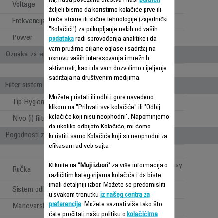
Mi, naša povezana društva i naši
partneri
Voltage
220-240 V
željeli bismo da koristimo kolačiće prve ili
treće strane ili slične tehnologije (zajednički
Frekvencija
50-60 Hz
"Kolačići") za prikupljanje nekih od vaših
Power
400 W
podataka
radi sprovođenja analitike i da
vam pružimo ciljane oglase i sadržaj na
Oznaka za energiju
osnovu vaših interesovanja i mrežnih
aktivnosti, kao i da vam dozvolimo dijeljenje
Quiet (60 - 69dB)
sadržaja na društvenim medijima.
Filter sistem
Možete pristati ili odbiti gore navedeno
Tip Hygiene+ kese
Optimal
klikom na "Prihvati sve kolačiće" ili "Odbij
kolačiće koji nisu neophodni". Napominjemo
Nivo (i) filtracije
3
da ukoliko odbijete Kolačiće, mi ćemo
Pogodnosti za korisnika
koristiti samo Kolačiće koji su neophodni za
efikasan rad veb sajta.
Klasična ručka sa Easy
Kliknite na
"Moji izbori"
za više informacija o
Ručka
Brush
različitim kategorijama kolačića i da biste
imali detaljniji izbor. Možete se predomisliti
Sistem odlaganja
2
u svakom trenutku
iz našeg centra za
preferencije
. Možete saznati više tako što
Manevarska sposobnost
4 x 360° točkovi
ćete pročitati našu politiku o
kolačićima
.