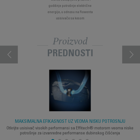
godišnje potrošnje električne
energije, u odnosu na Rowenta
usisivače sa kesom
Proizvod
PREDNOSTI
MAKSIMALNA EFIKASNOST UZ VEOMA NISKU POTROŠNJU
Otkrijte usisivač visokih performansi sa Effitech® motorom veoma niske
potrošnje za izvanredne performanse dubinskog čišćenja