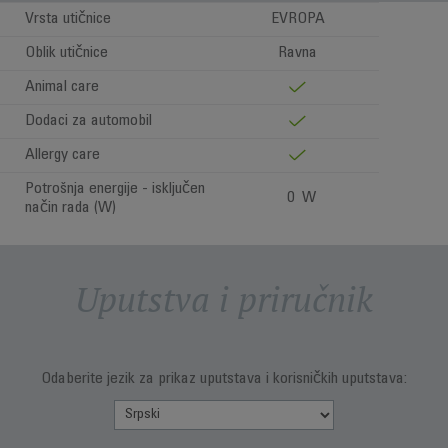
Vrsta utičnice
EVROPA
Oblik utičnice
Ravna
Animal care
Dodaci za automobil
Allergy care
Potrošnja energije - isključen
0 W
način rada (W)
Uputstva i priručnik
Odaberite jezik za prikaz uputstava i korisničkih uputstava: