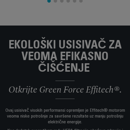
EKOLOŠKI USISIVAČ ZA
VEOMA EFIKASNO
ČIŠĆENJE
Otkrijte Green Force Effitech®.
Ovaj usisivač visokih performansi opremljen je Effitech® motorom
veoma niske potrošnje za savršene rezultate uz manju potrošnju
električne energije.