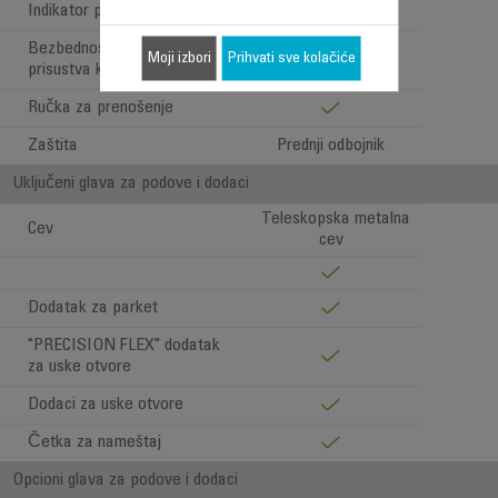
Indikator pune kese
Bezbednosni sistem
Moji izbori
Prihvati sve kolačiće
prisustva kese
Ručka za prenošenje
Zaštita
Prednji odbojnik
Uključeni glava za podove i dodaci
Teleskopska metalna
Cev
cev
Dodatak za parket
"PRECISION FLEX" dodatak
za uske otvore
Dodaci za uske otvore
Četka za nameštaj
Opcioni glava za podove i dodaci