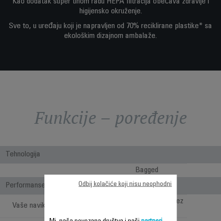
Kao dodatak super tihom radu HEPA filtracija obećava zdravije i
higijensko okruženje.
Sve to, u uređaju koji je napravljen od 70% reciklirane plastike* sa
ekološkim dizajnom ambalaže.
Funkcije – poređenje
Tehnologija
Bagged
Odbij kolačiće koji nisu neophodni
Performanse
Dubinsko čišćenje bez
Vaše navike
ograničenja