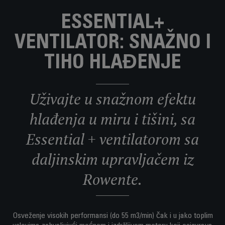
ESSENTIAL+
VENTILATOR: SNAŽNO I
TIHO HLAĐENJE
Uživajte u snažnom efektu
hlađenja u miru i tišini, sa
Essential + ventilatorom sa
daljinskim upravljačem iz
Rowente.
Osveženje visokih performansi (do 55 m3/min) čak i u jako toplim