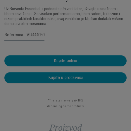
Uz Rowenta Essential + podnostojeći ventilator, uživajte u snažnom i
tihom osveženju. Sa visokim performansama, tihim radom, tri brzine i
nizom praktičnih karakteristika, ovaj ventilator je ključan dodatak vašem
domu u vrelim mesecima.
Referenca : VU4440F0
Kupite online
Kupite u prodavnici
*The rate may vary +/- 10%
depending on the products
Proizvod