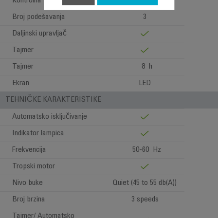
Kontrolna tabla
Elektronska
Broj podešavanja
3
Daljinski upravljač
Tajmer
Tajmer
8 h
Ekran
LED
TEHNIČKE KARAKTERISTIKE
Automatsko isključivanje
Indikator lampica
Frekvencija
50-60 Hz
Tropski motor
Nivo buke
Quiet (45 to 55 db(A))
Broj brzina
3 speeds
Tajmer/ Automatsko