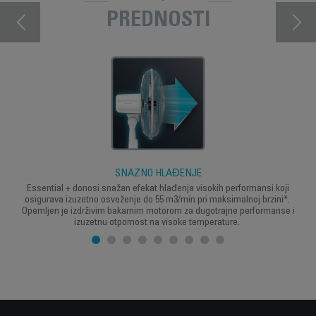
PREDNOSTI
SNAŽNO HLAĐENJE
Essential + donosi snažan efekat hlađenja visokih performansi koji
osigurava izuzetno osveženje do 55 m3/min pri maksimalnoj brzini*.
Opemljen je izdrživim bakarnim motorom za dugotrajne performanse i
izuzetnu otpornost na visoke temperature.