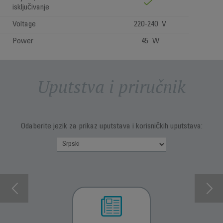
isključivanje
Voltage
220-240 V
Power
45 W
Uputstva i priručnik
Odaberite jezik za prikaz uputstava i korisničkih uputstava: