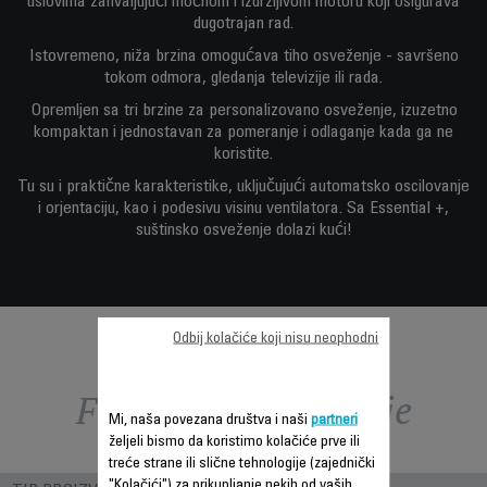
uslovima zahvaljujući moćnom i izdržljivom motoru koji osigurava
dugotrajan rad.
Istovremeno, niža brzina omogućava tiho osveženje - savršeno
tokom odmora, gledanja televizije ili rada.
Opremljen sa tri brzine za personalizovano osveženje, izuzetno
kompaktan i jednostavan za pomeranje i odlaganje kada ga ne
koristite.
Tu su i praktične karakteristike, uključujući automatsko oscilovanje
i orjentaciju, kao i podesivu visinu ventilatora. Sa Essential +,
suštinsko osveženje dolazi kući!
Odbij kolačiće koji nisu neophodni
Funkcije – poređenje
Mi, naša povezana društva i naši
partneri
željeli bismo da koristimo kolačiće prve ili
treće strane ili slične tehnologije (zajednički
"Kolačići") za prikupljanje nekih od vaših