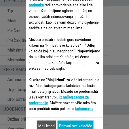
TIP PROIZVODA
podataka
radi sprovođenja analitike i da
Tip
vam pružimo ciljane oglase i sadržaj na
Klasičan
osnovu vaših interesovanja i mrežnih
Model
Podni
aktivnosti, kao i da vam dozvolimo dijeljenje
sadržaja na društvenim medijima.
Prečnik
40 cm
Možete pristati ili odbiti gore navedeno
Prečnik (inči)
16
klikom na "Prihvati sve kolačiće" ili "Odbij
Maksimalna visina
1,3 m
kolačiće koji nisu neophodni". Napominjemo
da ukoliko odbijete Kolačiće, mi ćemo
Minimalna visina
1,1 m
koristiti samo Kolačiće koji su neophodni za
efikasan rad veb sajta.
PERFORMANSE PROTOKA VAZDUHA
Automatska oscilacija
Kliknite na
"Moji izbori"
za više informacija o
različitim kategorijama kolačića i da biste
Orijentacija
imali detaljniji izbor. Možete se predomisliti
u svakom trenutku
iz našeg centra za
Broj oštrica
3
preferencije
. Možete saznati više tako što
ćete pročitati našu politiku o
kolačićima
.
UDOBNOST PRI UPOTREBI
Dužina priključnog kabla
1.8 m
Moji izbori
Prihvati sve kolačiće