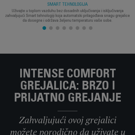
SMART TEHNOLOGIJA
Uživajte u toplom vazduhu bez dosadnih uključivanja i isključivanja
zahvaljujući Smart tehnologiji koja automatski prilagođava snagu grejalice
da dosegne i održava željenu temperaturu vaše sobe.
INTENSE COMFORT
GREJALICA: BRZO I
PRIJATNO GREJANJE
Zahvaljujući ovoj grejalici
možete porodično da uživate u