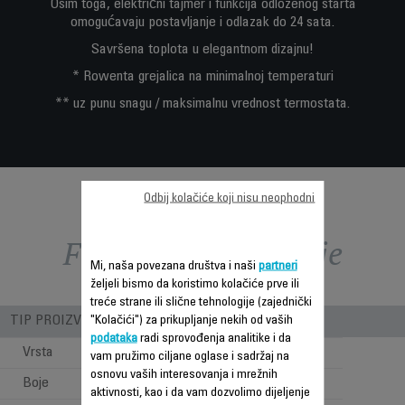
Osim toga, električni tajmer i funkcija odloženog starta
omogućavaju postavljanje i odlazak do 24 sata.
Savršena toplota u elegantnom dizajnu!
* Rowenta grejalica na minimalnoj temperaturi
** uz punu snagu / maksimalnu vrednost termostata.
Odbij kolačiće koji nisu neophodni
Funkcije – poređenje
Mi, naša povezana društva i naši
partneri
željeli bismo da koristimo kolačiće prve ili
treće strane ili slične tehnologije (zajednički
"Kolačići") za prikupljanje nekih od vaših
TIP PROIZVODA
podataka
radi sprovođenja analitike i da
Vrsta
Ceramic fan
vam pružimo ciljane oglase i sadržaj na
osnovu vaših interesovanja i mrežnih
Boje
crna
aktivnosti, kao i da vam dozvolimo dijeljenje