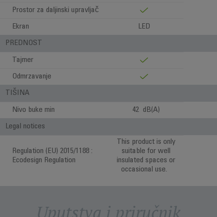
Prostor za daljinski upravljač
Ekran
LED
PREDNOST
Tajmer
Odmrzavanje
TIŠINA
Nivo buke min
42 dB(A)
Legal notices
This product is only
Regulation (EU) 2015/1188 :
suitable for well
Ecodesign Regulation
insulated spaces or
occasional use.
Uputstva i priručnik