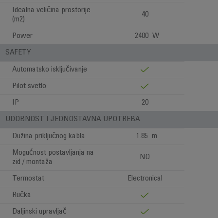
Idealna veličina prostorije
40
(m2)
Power
2400 W
SAFETY
Automatsko isključivanje
Pilot svetlo
IP
20
UDOBNOST I JEDNOSTAVNA UPOTREBA
Dužina priključnog kabla
1.85 m
Mogućnost postavljanja na
NO
zid / montaža
Termostat
Electronical
Ručka
Daljinski upravljač