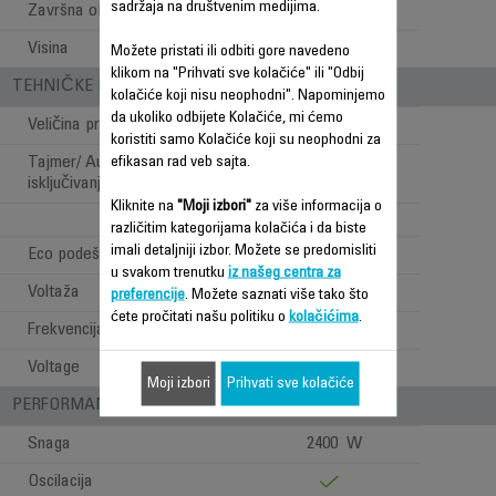
sadržaja na društvenim medijima.
Završna obrada
sjaj
Visina
0.8 m
Možete pristati ili odbiti gore navedeno
klikom na "Prihvati sve kolačiće" ili "Odbij
TEHNIČKE KARAKTERISTIKE
kolačiće koji nisu neophodni". Napominjemo
da ukoliko odbijete Kolačiće, mi ćemo
Veličina prostorije
35-40 m2
koristiti samo Kolačiće koji su neophodni za
efikasan rad veb sajta.
Tajmer/ Automatsko
isključivanje
Kliknite na
"Moji izbori"
za više informacija o
različitim kategorijama kolačića i da biste
imali detaljniji izbor. Možete se predomisliti
Eco podešavanja
u svakom trenutku
iz našeg centra za
Voltaža
220-240 V
preferencije
. Možete saznati više tako što
ćete pročitati našu politiku o
kolačićima
.
Frekvencija
50 Hz
Voltage
220-240 V
Moji izbori
Prihvati sve kolačiće
PERFORMANSE
Snaga
2400 W
Oscilacija