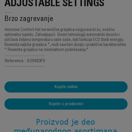
ADJUSTABLE SETTINGS
Brzo zagrevanje
Intensive Comfort Hot keramička grejalica osigurava brzu, snažnu
optimalnu toplotu. Zahvaljujući Smart tehnologiji automatski doseže i
održava željenu temperaturu vaše sobe, dok funkcija ECO štedi energiju.
Rowenta najtiša grejalica *, nudi savršen dizajn i praktične karakteristike.
* Rowenta grejalice na minimalnom podešavanju*
Referenca : SO9420F0
Kupite online
Kupite u prodavnici