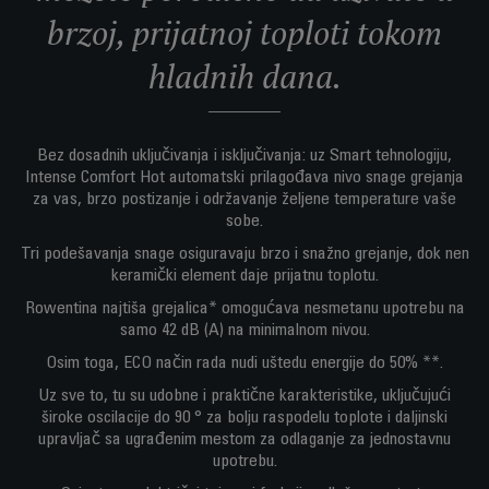
brzoj, prijatnoj toploti tokom
hladnih dana.
Bez dosadnih uključivanja i isključivanja: uz Smart tehnologiju,
Intense Comfort Hot automatski prilagođava nivo snage grejanja
za vas, brzo postizanje i održavanje željene temperature vaše
sobe.
Tri podešavanja snage osiguravaju brzo i snažno grejanje, dok nen
keramički element daje prijatnu toplotu.
Rowentina najtiša grejalica* omogućava nesmetanu upotrebu na
samo 42 dB (A) na minimalnom nivou.
Osim toga, ECO način rada nudi uštedu energije do 50% **.
Uz sve to, tu su udobne i praktične karakteristike, uključujući
široke oscilacije do 90 ° za bolju raspodelu toplote i daljinski
upravljač sa ugrađenim mestom za odlaganje za jednostavnu
upotrebu.