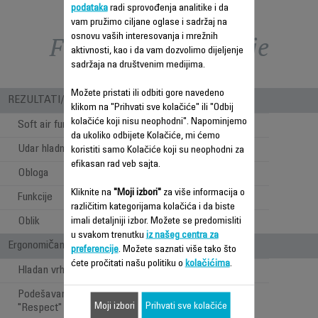
podataka
radi sprovođenja analitike i da
vam pružimo ciljane oglase i sadržaj na
Funkcije – poređenje
osnovu vaših interesovanja i mrežnih
aktivnosti, kao i da vam dozvolimo dijeljenje
sadržaja na društvenim medijima.
Možete pristati ili odbiti gore navedeno
REZULTATI/ UPOTREBA
klikom na "Prihvati sve kolačiće" ili "Odbij
kolačiće koji nisu neophodni". Napominjemo
Soft air funkcija
Nije primenjivo
da ukoliko odbijete Kolačiće, mi ćemo
Udar hladnog vazduha
Nije primenjivo
koristiti samo Kolačiće koji su neophodni za
efikasan rad veb sajta.
Obloga
Keratin & Glow
Kliknite na
"Moji izbori"
za više informacija o
Funkcije
Uvijanje kose
različitim kategorijama kolačića i da biste
Oblik
imali detaljniji izbor. Možete se predomisliti
Ovalni
u svakom trenutku
iz našeg centra za
Ergonomičan i štiti kosu
preferencije
. Možete saznati više tako što
ćete pročitati našu politiku o
kolačićima
.
Hladan vrh
Podešavanje temperature
Nije primenjivo
Moji izbori
Prihvati sve kolačiće
"Respect"