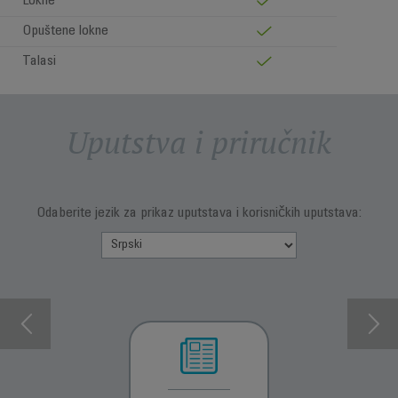
Lokne
Opuštene lokne
Talasi
Uputstva i priručnik
Odaberite jezik za prikaz uputstava i korisničkih uputstava: