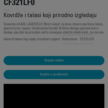
CF321LF0
Kovrdže i talasi koji prirodno izgledaju
Rowenta x KARL LAGERFELD 25mm uvijač za kosu stvara savršene lokne,
glamurozne i sjajne. Ekskluzivna Keratin & Glow obloga ojačava kosu i
dodaje sjaj dok na prirodan način smanjuje statički elektricitet, za izvrsne
Referenca : CF321LF0
lokne ili talase koji sijaju izuzetnim sjajem.
Kupite online
Kupite u prodavnici