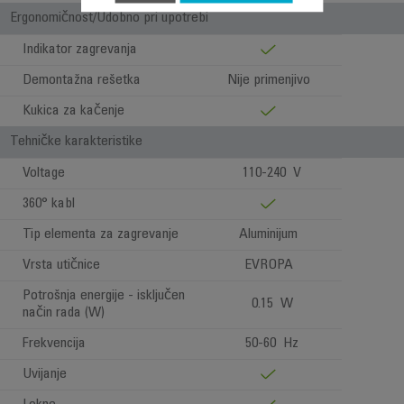
Ergonomičnost/Udobno pri upotrebi
Indikator zagrevanja
Demontažna rešetka
Nije primenjivo
Kukica za kačenje
Tehničke karakteristike
Voltage
110-240 V
360° kabl
Tip elementa za zagrevanje
Aluminijum
Vrsta utičnice
EVROPA
Potrošnja energije - isključen
0.15 W
način rada (W)
Frekvencija
50-60 Hz
Uvijanje