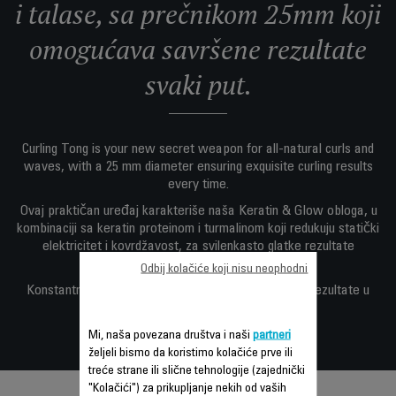
i talase, sa prečnikom 25mm koji
omogućava savršene rezultate
svaki put.
Curling Tong is your new secret weapon for all-natural curls and
waves, with a 25 mm diameter ensuring exquisite curling results
every time.
Ovaj praktičan uređaj karakteriše naša Keratin & Glow obloga, u
kombinaciji sa keratin proteinom i turmalinom koji redukuju statički
elektricitet i kovrdžavost, za svilenkasto glatke rezultate
poboljšane blistavim sjajem.
Odbij kolačiće koji nisu neophodni
Konstantna temperature od 200°C donosi savršene rezultate u
trenu, sa nizom poboljšanih karakteristika.
Mi, naša povezana društva i naši
partneri
željeli bismo da koristimo kolačiće prve ili
treće strane ili slične tehnologije (zajednički
"Kolačići") za prikupljanje nekih od vaših