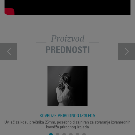
Proizvod
PREDNOSTI
KOVRDŽE PRIRODNOG IZGLEDA
Uvijač za kosu prečnika 25mm, posebno dizajniran za stvaranje izvanrednih
kovrdža prirodnog izgleda