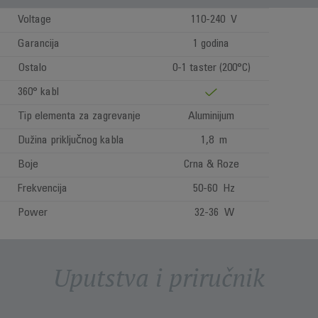
Voltage
110-240 V
Garancija
1 godina
Ostalo
0-1 taster (200°C)
360° kabl
Tip elementa za zagrevanje
Aluminijum
Dužina priključnog kabla
1,8 m
Boje
Crna & Roze
Frekvencija
50-60 Hz
Power
32-36 W
Uputstva i priručnik