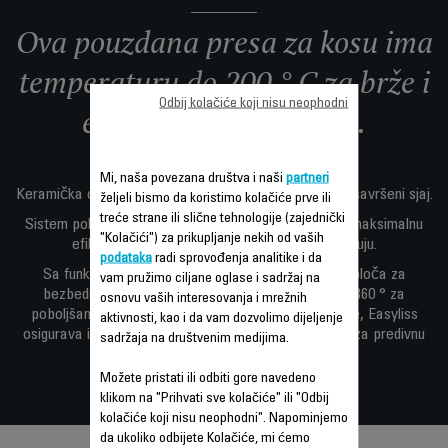
Ova pouzdana presa za kosu ima
temperaturu do 200 ° C za brže i
Odbij kolačiće koji nisu neophodni
efikasnije ispravljanje.
Mi, naša povezana društva i naši
partneri
Keramička obloga omogućava ispravljanje kose i njen savršeni sjaj.
željeli bismo da koristimo kolačiće prve ili
treće strane ili slične tehnologije (zajednički
Sistem pokretnih ploča stvara optimalan pritisak za maksimalnu
"Kolačići") za prikupljanje nekih od vaših
efikasnost, dok tanke ploče jednostavno oblikuju.
podataka
radi sprovođenja analitike i da
Sa funkcijama kao što je sistem za zaključavanje ploča za
vam pružimo ciljane oglase i sadržaj na
bezbedno i jednostavno odlaganje, kabl koji rotira 360 ° za
osnovu vaših interesovanja i mrežnih
poboljšanu praktičnost pri upotrebi i brzo zagrevanje, Easyliss
aktivnosti, kao i da vam dozvolimo dijeljenje
osigurava idealne rezultate na koje možete računati, za predivnu
sadržaja na društvenim medijima.
sjajnu kosu.
Možete pristati ili odbiti gore navedeno
klikom na "Prihvati sve kolačiće" ili "Odbij
kolačiće koji nisu neophodni". Napominjemo
da ukoliko odbijete Kolačiće, mi ćemo