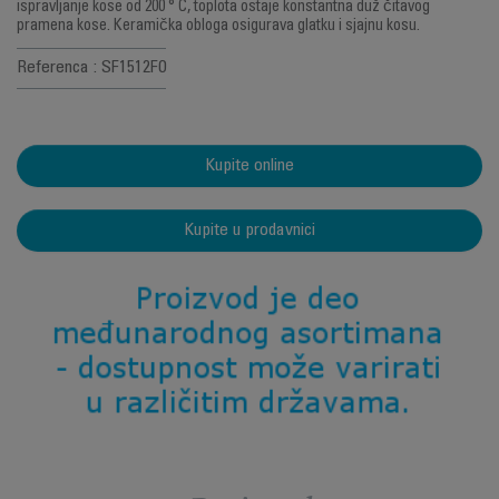
ispravljanje kose od 200 ° C, toplota ostaje konstantna duž čitavog
pramena kose. Keramička obloga osigurava glatku i sjajnu kosu.
Referenca : SF1512F0
Kupite online
Kupite u prodavnici