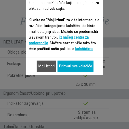
koristiti samo Kolačiće koji su neophodni za
efikasan rad veb sajta.
Funkcije – poređenje
Kliknite na
"Moji izbori"
za više informacija o
različitim kategorijama kolačića i da biste
imali detaljniji izbor. Možete se predomisliti
u svakom trenutku
iz našeg centra za
REZULTATI/ UPOTREBA
preferencije
. Možete saznati više tako što
ćete pročitati našu politiku o
kolačićima
.
Obloga ploča
Ceramic Tourmaline
Potpuno ispravljanje
Funkcije
Moji izbori
Prihvati sve kolačiće
kose i pravljenje lokni
Pokretne ploče
25 x 90 mm
Ergonomičnost/Udobno pri upotrebi
Indikator zagrevanja
Sistem za
Bezbednost
zaključavanje
Tehničke karakteristike