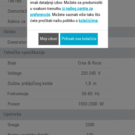
Tihi rad
75 dB(A)
imali detaljniji izbor. Možete se predomisliti
u svakom trenutku
iz našeg centra za
Demontažna rešetka
preferencije
. Možete saznati više tako što
ćete pročitati našu politiku o
kolačićima
.
Kukica za kačenje
Ostalo
Moji izbori
Prihvati sve kolačiće
Generator jona
Tehničke specifikacije
Boje
Crna & Roze
Voltage
220-240 V
Dužina priključnog kabla
1,8 m
Frekvencija
50-60 Hz
Power
1930-2300 W
Upotreba
Snaga
2300