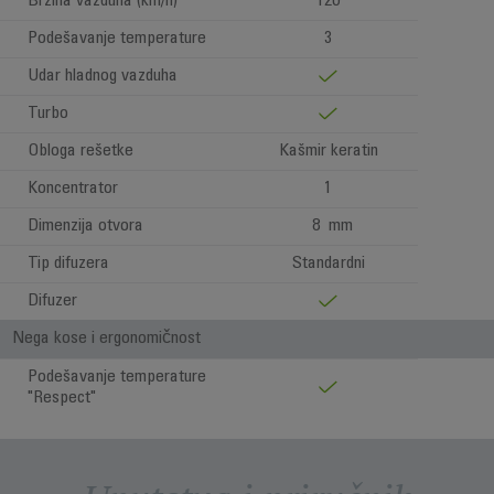
Brzina vazduha (km/h)
120
Podešavanje temperature
3
Udar hladnog vazduha
Turbo
Obloga rešetke
Kašmir keratin
Koncentrator
1
Dimenzija otvora
8 mm
Tip difuzera
Standardni
Difuzer
Nega kose i ergonomičnost
Podešavanje temperature
"Respect"