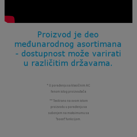
* U poređenju sa klasičnim AC
fenom istog proizvođača
** Testirano na ovom istom
proizvodu u poređenju sa
sušenjem na maksimumu sa
"boost" funkcijom.