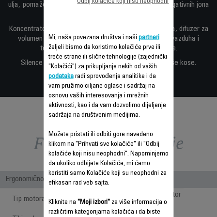
Odbij kolačiće koji nisu neophodni
ulja, pomaže da se kosa manje ošteti, uz generator negativnih jona
koji kosi donosi glatkost i sjaj.
Koncentrator od 8 mm za savršenu kontrolu stilizovanja, difuzer za
Mi, naša povezana društva i naši
partneri
volumen i definiciju lokni i 6 podešavanja za protok vazduha i
željeli bismo da koristimo kolačiće prve ili
temperaturu, u zavisnosti od vašeg tipa kose.
treće strane ili slične tehnologije (zajednički
Silence AC: izuzetno tih fen za savršenu lepotu vaše kose.
"Kolačići") za prikupljanje nekih od vaših
podataka
radi sprovođenja analitike i da
vam pružimo ciljane oglase i sadržaj na
osnovu vaših interesovanja i mrežnih
aktivnosti, kao i da vam dozvolimo dijeljenje
sadržaja na društvenim medijima.
Možete pristati ili odbiti gore navedeno
Funkcije – poređenje
klikom na "Prihvati sve kolačiće" ili "Odbij
kolačiće koji nisu neophodni". Napominjemo
da ukoliko odbijete Kolačiće, mi ćemo
koristiti samo Kolačiće koji su neophodni za
Ergonomičnost/udobnost pri upotrebi
efikasan rad veb sajta.
Profesionalni AC motor
Tip motora
Kliknite na
"Moji izbori"
za više informacija o
različitim kategorijama kolačića i da biste