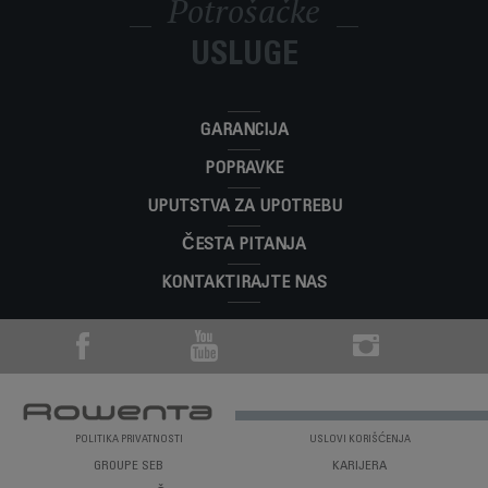
Potrošačke
zavisnosti od modela)?
Taster za udar hladnog vazduha (u zavisnosti od modela)
Kako da dodam volumen svojoj kosi?
omogućava vam da namestite i fiksirate frizuru.
Ova funkcija automatski bira najbolji kompromis između
USLUGE
Koja je svrha funkcije automatskog
Kada fenovi imaju ovu funkciju, koristite difuzor sa „pokretnim
temperature i protoka vazduha da bi se izbeglo isušivanje
Gde mogu da odložim aparat na kraju radnog
isključivanja (u zavisnosti od modela)?
prstima”, jer će vam on dati volumen od korena do vrhova.
kose.
veka?
Ova funkcija automatski isključuje fen kada nije u pokretu i
GARANCIJA
Koja je svrha funkcije jonizatora (u zavisnosti
Vaš aparat sadrži vredne materijale koji se mogu obnoviti ili
uključuje ga čim počnete da ga ponovo koristite.
Upravo sam otvorio/la novi uređaj i mislim da
od modela)?
reciklirati. Odnesite ga u lokalni centar za prikupljanje otpada.
POPRAVKE
jedan deo nedostaje. Šta treba da uradim?
Ova funkcija neutrališe statičko naelektrisanje i vašu kosu
UPUTSTVA ZA UPOTREBU
Kako treba čuvati fen za kosu?
Ako mislite da jedan deo nedostaje, pozovite Centar za
treba da učini elastičnijom i lakšom za kovrdžanje. Osim toga,
Gde mogu da nabavim dodatke, potrošne ili
potrošačke usluge, a mi ćemo vam pomoći da pronađete
ČESTA PITANJA
vaša kosa će biti sjajnija jer prašina ne može da se zalepi za
rezervne delove za aparat?
odgovarajuće rešenje.
nju.
KONTAKTIRAJTE NAS
Idite u odeljak „
Dodaci
“ na veb lokaciji da biste jednostavno
Koji uslovi garancije važe za moj aparat?
pronašli sve što vam je potrebno za proizvod.
Pronađite detaljnije informacije u odeljku
Garancija
na Internet
stranici.
POLITIKA PRIVATNOSTI
USLOVI KORIŠĆENJA
GROUPE SEB
KARIJERA