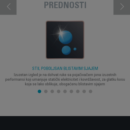
PREDNOSTI
STIL POBOLJŠAN BLISTAVIM SJAJEM
Izuzetan izgled je na dohvat ruke sa pojačivačem jona izuzetnih
performansi koji umanjuje statički elektricitet i kovrdžavost, za glatku kosu
koja se lako oblikuje, obogaćenu blistavim sjajem