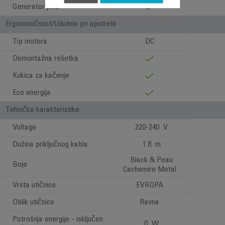
Generator jona
Ergonomičnost/Udobno pri upotrebi
Tip motora
DC
Demontažna rešetka
Kukica za kačenje
Eco energija
Tehničke karakteristike
Voltage
220-240 V
Dužina priključnog kabla
1.8 m
Black & Peau
Boje
Cachemire Metal
Vrsta utičnice
EVROPA
Oblik utičnice
Ravna
Potrošnja energije - isključen
0 W