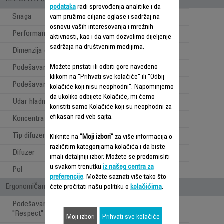
podataka
radi sprovođenja analitike i da
Snaga
2100 W
vam pružimo ciljane oglase i sadržaj na
osnovu vaših interesovanja i mrežnih
Performanse
2300 Effiwatts
aktivnosti, kao i da vam dozvolimo dijeljenje
sadržaja na društvenim medijima.
Dimenzija otvora
14 mm
Možete pristati ili odbiti gore navedeno
Podešavanje temperature
3
klikom na "Prihvati sve kolačiće" ili "Odbij
Podešavanje brzina
2
kolačiće koji nisu neophodni". Napominjemo
da ukoliko odbijete Kolačiće, mi ćemo
Udar hladnog vazduha
koristiti samo Kolačiće koji su neophodni za
efikasan rad veb sajta.
Koncentrator
1
Tip difuzera
Standardni
Kliknite na
"Moji izbori"
za više informacija o
različitim kategorijama kolačića i da biste
Difuzer
imali detaljniji izbor. Možete se predomisliti
u svakom trenutku
iz našeg centra za
Pol
Za oba pola
preferencije
. Možete saznati više tako što
Ergonomičan i štiti kosu
ćete pročitati našu politiku o
kolačićima
.
Podešavanje temperature
"Respect"
Moji izbori
Prihvati sve kolačiće