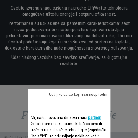
Osetite izvrsnu snagu sušenja napredne EffiWatts tehnologija
omogućava uštedu energije i potpunu efikasnost.
Performanse su usklađene sa pametnim karakteristikama: šest
nivoa podešavanja brzine/temperature koje vam stavljaju
jednostavno personalizovano stilizovanje na dohvat ruke, Thermo
Control podešavanje koje čuva vašu kosu od preterane toplote,
dok ostale karakteristike nude mogućnost raznovrsnog stilizovanja.
Udar hladnog vazduha kao završno sređivanje, za dugotrajne
rezultate.
Odbij kolačiće koji nisu neophodni
Funkcije – poređenje
Mi, naša povezana društva i naši
partneri
željeli bismo da koristimo kolačiće prve ili
treće strane ili slične tehnologije (zajednički
"Kolačići") za prikupljanje nekih od vaših
REZULTATI/ UPOTREBA