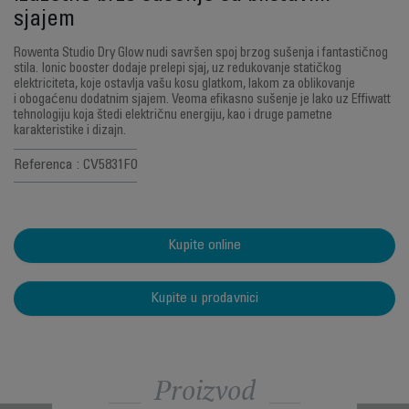
sjajem
Rowenta Studio Dry Glow nudi savršen spoj brzog sušenja i fantastičnog
stila. Ionic booster dodaje prelepi sjaj, uz redukovanje statičkog
elektriciteta, koje ostavlja vašu kosu glatkom, lakom za oblikovanje
i obogaćenu dodatnim sjajem. Veoma efikasno sušenje je lako uz Effiwatt
tehnologiju koja štedi električnu energiju, kao i druge pametne
karakteristike i dizajn.
Referenca : CV5831F0
Kupite online
Kupite u prodavnici
Proizvod