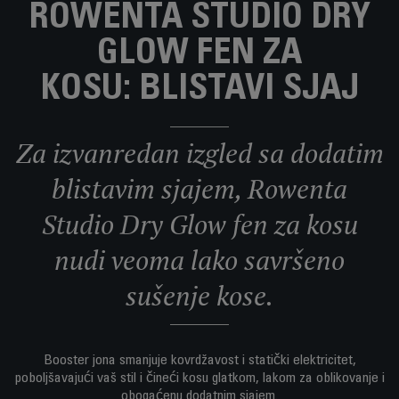
ROWENTA STUDIO DRY
GLOW FEN ZA
KOSU: BLISTAVI SJAJ
Za izvanredan izgled sa dodatim
blistavim sjajem, Rowenta
Studio Dry Glow fen za kosu
nudi veoma lako savršeno
sušenje kose.
Booster jona smanjuje kovrdžavost i statički elektricitet,
poboljšavajući vaš stil i čineći kosu glatkom, lakom za oblikovanje i
obogaćenu dodatnim sjajem.