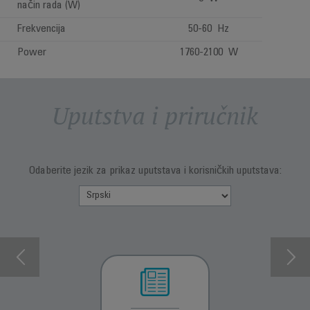
način rada (W)
Frekvencija
50-60 Hz
Power
1760-2100 W
Uputstva i priručnik
Odaberite jezik za prikaz uputstava i korisničkih uputstava: