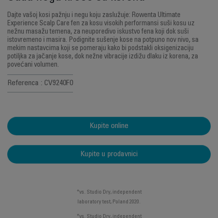
Dajte vašoj kosi pažnju i negu koju zaslužuje: Rowenta Ultimate
Experience Scalp Care fen za kosu visokih performansi suši kosu uz
nežnu masažu temena, za neuporedivo iskustvo fena koji dok suši
istovremeno i masira. Podignite sušenje kose na potpuno nov nivo, sa
mekim nastavcima koji se pomeraju kako bi podstakli oksigenizaciju
potiljka za jačanje kose, dok nežne vibracije izdižu dlaku iz korena, za
povećani volumen.
Referenca : CV9240F0
Kupite online
Kupite u prodavnici
*vs. Studio Dry, independent
laboratory test, Poland 2020.
*vs. Studio Dry, independent