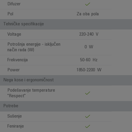
Difuzer
Pol
Za oba pola
Tehničke specifikacije
Voltage
220-240 V
Potrošnja energije - isključen
0 W
način rada (W)
Frekvencija
50-60 Hz
Power
1850-2200 W
Nega kose i ergonomičnost
Podešavanje temperature
"Respect"
Potrebe
Sušenje
Feniranje