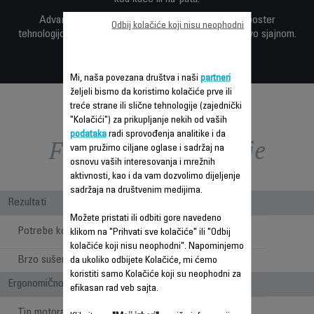
Advanced Care podešavanje zajedno sa Ionic Booster
Odbij kolačiće koji nisu neophodni
tehnologijom čini vašu kosu zdravom, glatkom i blistavo sjajnom.
Mi, naša povezana društva i naši
partneri
željeli bismo da koristimo kolačiće prve ili
treće strane ili slične tehnologije (zajednički
"Kolačići") za prikupljanje nekih od vaših
podataka
radi sprovođenja analitike i da
Funkcije – poređenje
vam pružimo ciljane oglase i sadržaj na
osnovu vaših interesovanja i mrežnih
aktivnosti, kao i da vam dozvolimo dijeljenje
sadržaja na društvenim medijima.
Rezultati
Možete pristati ili odbiti gore navedeno
Pažljivo sušenje i
Potrebe kose
klikom na "Prihvati sve kolačiće" ili "Odbij
oblikovanje
kolačiće koji nisu neophodni". Napominjemo
Brzo sušenje
da ukoliko odbijete Kolačiće, mi ćemo
koristiti samo Kolačiće koji su neophodni za
Ergonomičnost/udobnost pri upotrebi
efikasan rad veb sajta.
Motor bez četkica
Tip motora