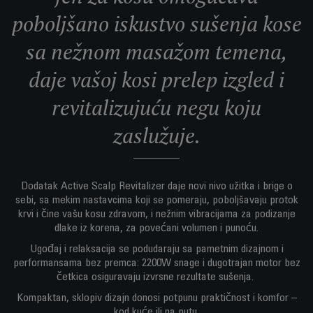
poboljšano iskustvo sušenja kose
sa nežnom masažom temena,
daje vašoj kosi prelep izgled i
revitalizujuću negu koju
zaslužuje.
Dodatak Active Scalp Revitalizer daje novi nivo užitka i brige o
sebi, sa mekim nastavcima koji se pomeraju, poboljšavaju protok
krvi i čine vašu kosu zdravom, i nežnim vibracijama za podizanje
dlake iz korena, za povećani volumen i punoću.
Ugođaj i relaksacija se podudaraju sa pametnim dizajnom i
performansama bez premca: 2200W snage i dugotrajan motor bez
četkica osiguravaju izvrsne rezultate sušenja.
Kompaktan, sklopiv dizajn donosi potpunu praktičnost i komfor –
kod kuće ili na putu.