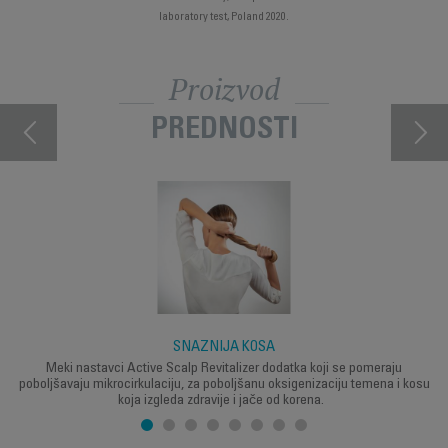
laboratory test, Poland 2020.
Proizvod
PREDNOSTI
SNAŽNIJA KOSA
Meki nastavci Active Scalp Revitalizer dodatka koji se pomeraju
poboljšavaju mikrocirkulaciju, za poboljšanu oksigenizaciju temena i kosu
koja izgleda zdravije i jače od korena.