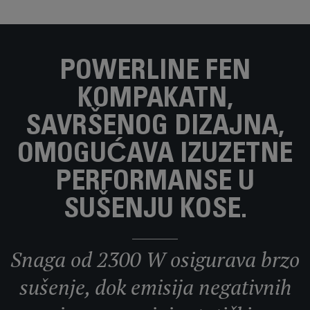
POWERLINE FEN
KOMPAKATN,
SAVRŠENOG DIZAJNA,
OMOGUĆAVA IZUZETNE
PERFORMANSE U
SUŠENJU KOSE.
Snaga od 2300 W osigurava brzo
sušenje, dok emisija negativnih