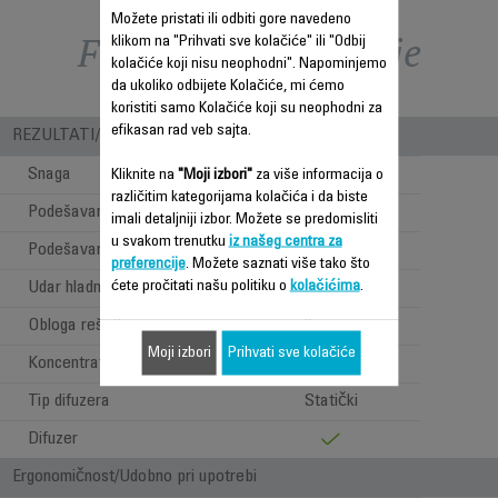
Možete pristati ili odbiti gore navedeno
Funkcije – poređenje
klikom na "Prihvati sve kolačiće" ili "Odbij
kolačiće koji nisu neophodni". Napominjemo
da ukoliko odbijete Kolačiće, mi ćemo
koristiti samo Kolačiće koji su neophodni za
efikasan rad veb sajta.
REZULTATI/ UPOTREBA
Snaga
2300
Kliknite na
"Moji izbori"
za više informacija o
različitim kategorijama kolačića i da biste
Podešavanje temperature
3
imali detaljniji izbor. Možete se predomisliti
u svakom trenutku
iz našeg centra za
Podešavanje brzina
2
preferencije
. Možete saznati više tako što
ćete pročitati našu politiku o
kolačićima
.
Udar hladnog vazduha
Obloga rešetke
Ceramic
Moji izbori
Prihvati sve kolačiće
Koncentrator
1
Tip difuzera
Statički
Difuzer
Ergonomičnost/Udobno pri upotrebi