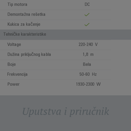
Tip motora
DC
Demontažna rešetka
Kukica za kačenje
Tehničke karakteristike
Voltage
220-240 V
Dužina priključnog kabla
1,8 m
Boje
Bela
Frekvencija
50-60 Hz
Power
1930-2300 W
Uputstva i priručnik