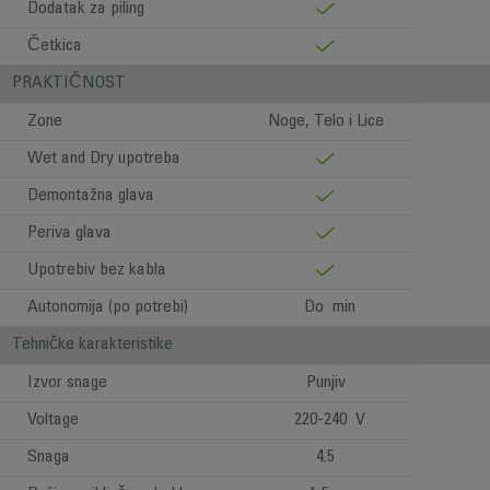
Dodatak za piling
Četkica
PRAKTIČNOST
Zone
Noge, Telo i Lice
Wet and Dry upotreba
Demontažna glava
Periva glava
Upotrebiv bez kabla
Autonomija (po potrebi)
Do min
Tehničke karakteristike
Izvor snage
Punjiv
Voltage
220-240 V
Snaga
4.5