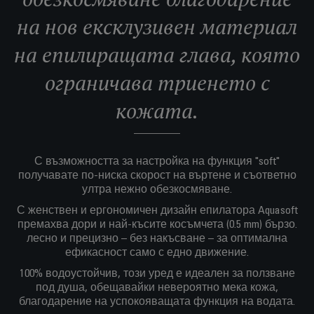
на нов ексклузивен материал
на епилиращата глава, която
ограничава триенето с
кожата.
С възможността за настройка на функция "soft"
получавате по-ниска скорост на въртене и съответно
ултра нежно обезкосмяване.
С женствен и ергономичен дизайн епилатора Aquasoft
премахва дори и най-късите косъмчета (0.5 mm) бързо.
лесно и прецизно – без накъсване – за оптимална
ефикасност само с едно движение.
100% водоустойчив, този уред е идеален за ползване
под душа, обещавайки невероятно мека кожа,
благодарение на успокояващата функция на водата.