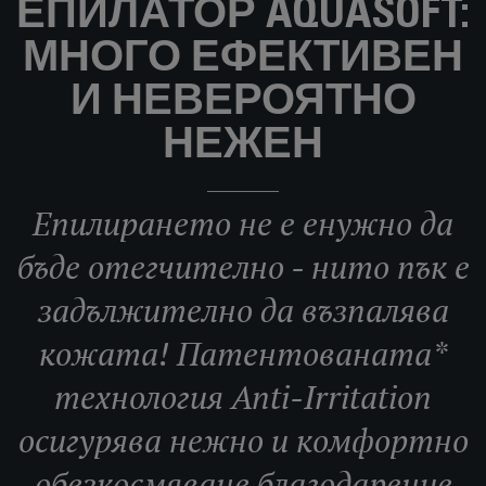
ЕПИЛАТОР AQUASOFT:
МНОГО ЕФЕКТИВЕН
И НЕВЕРОЯТНО
НЕЖЕН
Епилирането не е енужно да
бъде отегчително - нито пък е
задължително да възпалява
кожата! Патентованата*
технология Anti-Irritation
осигурява нежно и комфортно
обезкосмяване благодарение