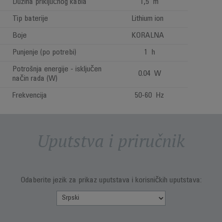
Dužina priključnog kabla
1,5 m
Tip baterije
Lithium ion
Boje
KORALNA
Punjenje (po potrebi)
1 h
Potrošnja energije - isključen
0.04 W
način rada (W)
Frekvencija
50-60 Hz
Uputstva i priručnik
Odaberite jezik za prikaz uputstava i korisničkih uputstava: