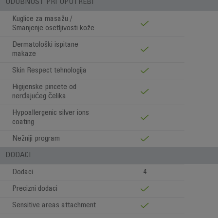
UDOBNOST PRI UPOTREBI
Kuglice za masažu /
Smanjenje osetljivosti kože
Dermatološki ispitane
makaze
Skin Respect tehnologija
Higijenske pincete od
nerđajućeg čelika
Hypoallergenic silver ions
coating
Nežniji program
DODACI
Dodaci
4
Precizni dodaci
Sensitive areas attachment