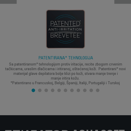
PATENTIRANA* TEHNOLOGIJA
Sa patentiranom* tehnologijom protiv iritacije, recite zbogom crvenim
tačkicama, uraslim dlačicama i iritiranoj, oštećenoj koži. Patentirani* novi
materijal glave depilatora bolje klizi po koži, stvara manje trenje i
manje iritira kožu.
*Patentirano u Francuskoj, Belgiji, Španiji, Italiji, Portugaliji i Turskoj