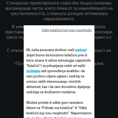
Специално проектираната глава Skin Respect включва
масажиращи части, които помагат за намаляването на
чувствителността, а бавната ротация оптимизира
нараняванията.
В комплекта са включени - ексфолираща ролка,
Odbij kolačiće koji nisu neophodni
приставки за чувствителни зони и прецизни аксесоари,
които подхождат на вашата кожа за да се справят и с
най-деликатните зони.
Mi, naša povezana društva i naši
partneri
С епилатор Aquasoft се наслаждавате с увереност на
željeli bismo da koristimo kolačiće prve ili
перфектна и красива кожа.
treće strane ili slične tehnologije (zajednički
*Патент за Франция, Бегия, Испания, Италия,
"Kolačići") za prikupljanje nekih od vaših
Португалия, Турция
podataka
radi sprovođenja analitike i da
vam pružimo ciljane oglase i sadržaj na
osnovu vaših interesovanja i mrežnih
aktivnosti, kao i da vam dozvolimo dijeljenje
sadržaja na društvenim medijima.
Možete pristati ili odbiti gore navedeno
klikom na "Prihvati sve kolačiće" ili "Odbij
kolačiće koji nisu neophodni". Napominjemo