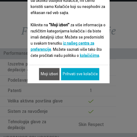
da ukoliko odbijete Kolačiće, mi ćemo
koristiti samo Kolačiće koji su neophodni za
efikasan rad veb sajta.
Kliknite na
"Moji izbori"
za više informacija o
Funkcije – poređenje
različitim kategorijama kolačića i da biste
imali detaljniji izbor. Možete se predomisliti
u svakom trenutku
iz našeg centra za
preferencije
. Možete saznati više tako što
Performanse
ćete pročitati našu politiku o
kolačićima
.
Izuzetna preciznost
depilacije <0,5MM
Moji izbori
Prihvati sve kolačiće
Podešavanje brzina
2
Patenti
1
Velika aktivna površina glave
Sistem za navođenje
Tehnologija glave za
Skin Respect
depilaciju