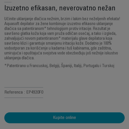
Izuzetno efikasan, neverovatno nežan
Učinite uklanjanje dlačica nežnim, brzim i lakim bez neželjenih efekata!
Aquasoft depilator za žene kombinuje izuzetno efikasno uklanjanje
dlačica sa patentiranom* tehnologijom protiv iritacije. Rezultat je
savršeno glatka koža koja vam pruža odličan osećaj, a tako i izgleda,
zahvaljujući novom patentiranom* materijalu glave depilatora koja
savršeno klizi i garantuje smanjenu iritaciju kože. Dodatno je 100%
vodootporan za korišćenje u kadama i tuš kabinama, gde zaštitna,
umirujuća i opuštajuća svojstva vode obezbeđuju još nežnije iskustvo
uklanjanja dlačica.
*Patentirano u Francuskoj, Belgiji, Španiji, Italiji, Portugalu i Turskoj
Referenca : EP4920F0
Kupite online