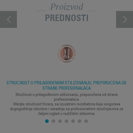
Proizvod
PREDNOSTI
STRUČNOST U PRILAGOĐENOM STILIZOVANJU, PREPORUČENA OD
STRANE PROFESIONALACA
Stručnost u prilagođenom stilizovanju, preporučena od strane
profesionalaca
Otkrijte stručnost frizera, sa izuzetnim rezultatima koje osigurava
dugogodišnje iskustvo i saradnja sa profesionalnim stručnjacima za
željeni izgled u različitim stilovima.