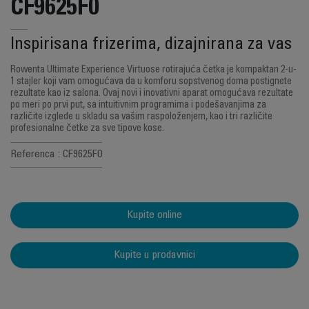
CF9625F0
Inspirisana frizerima, dizajnirana za vas
Rowenta Ultimate Experience Virtuose rotirajuća četka je kompaktan 2-u-
1 stajler koji vam omogućava da u komforu sopstvenog doma postignete
rezultate kao iz salona. Ovaj novi i inovativni aparat omogućava rezultate
po meri po prvi put, sa intuitivnim programima i podešavanjima za
različite izglede u skladu sa vašim raspoloženjem, kao i tri različite
profesionalne četke za sve tipove kose.
Referenca : CF9625F0
Kupite online
Kupite u prodavnici