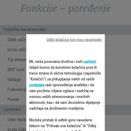
Funkcije – poređenje
Tehničke karakteristike
Oblik utičnice
Odbij kolačiće koji nisu neophodni
Ravna
Vrsta utičnice
EVROPA
Tip elementa za zagrevanje
Keramika
Mi, naša povezana društva i naši
partneri
željeli bismo da koristimo kolačiće prve ili
360° kabl
treće strane ili slične tehnologije (zajednički
"Kolačići") za prikupljanje nekih od vaših
Voltage
220-240 V
podataka
radi sprovođenja analitike i da
Frekvencija
50-60 Hz
vam pružimo ciljane oglase i sadržaj na
osnovu vaših interesovanja i mrežnih
Power
630-750 W
aktivnosti, kao i da vam dozvolimo dijeljenje
sadržaja na društvenim medijima.
Upotreba
Udar hladnog vazduha
Možete pristati ili odbiti gore navedeno
klikom na "Prihvati sve kolačiće" ili "Odbij
Vrsta čekinja
Prirodna