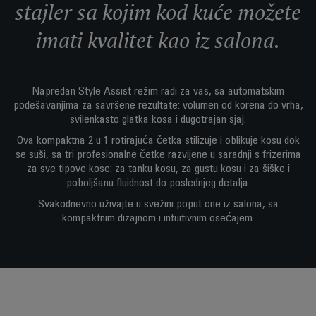
stajler sa kojim kod kuće možete
imati kvalitet kao iz salona.
Napredan Style Assist režim radi za vas, sa automatskim
podešavanjima za savršene rezultate: volumen od korena do vrha,
svilenkasto glatka kosa i dugotrajan sjaj.
Ova kompaktna 2 u 1 rotirajuća četka stilizuje i oblikuje kosu dok
se suši, sa tri profesionalne četke razvijene u saradnji s frizerima
za sve tipove kose: za tanku kosu, za gustu kosu i za šiške i
poboljšanu fluidnost do poslednjeg detalja.
Svakodnevno uživajte u svežini poput one iz salona, sa
kompaktnim dizajnom i intuitivnim osećajem.