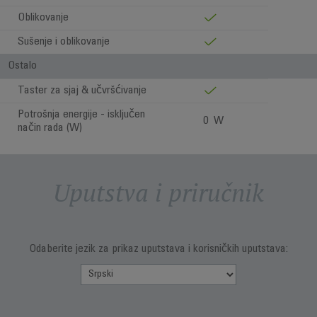
Oblikovanje
Sušenje i oblikovanje
Ostalo
Taster za sjaj & učvršćivanje
Potrošnja energije - isključen
0 W
način rada (W)
Uputstva i priručnik
Odaberite jezik za prikaz uputstava i korisničkih uputstava: