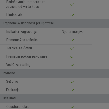
Podešavanja temperature
zavisno od vrste kose
Hladan vrh
Ergonomija/ udobnost pri upotrebi
Indikator zagrevanja
Nije primenjivo
Demontažna rešetka
Torbica za četku
Premijum poklon pakovanje
Vodič za stajling
Potrebe
Sušenje
Feniranje
Rezultati
Opuštene lokne