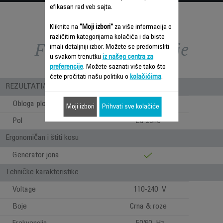
efikasan rad veb sajta.
Kliknite na
"Moji izbori"
za više informacija o
različitim kategorijama kolačića i da biste
Funkcije – poređenje
imali detaljniji izbor. Možete se predomisliti
u svakom trenutku
iz našeg centra za
preferencije
. Možete saznati više tako što
ćete pročitati našu politiku o
kolačićima
.
REZULTATI/ UPOTREBA
Obloga ploča
Keramička
Moji izbori
Prihvati sve kolačiće
Pol
Za žene
Ergonomičan i štiti kosu
Generator jona
Tehničke karakteristike
Voltage
110-240 V
Boje
Crna & roze