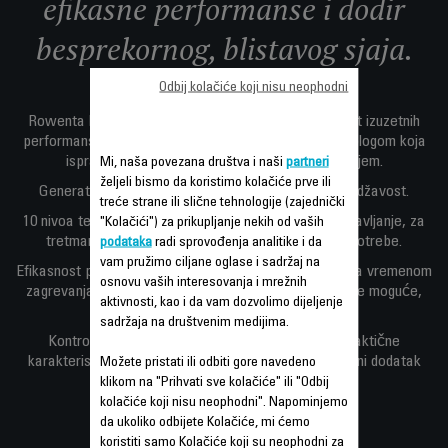
efikasne performanse i dodir
besprekornog, blistavog sjaja.
Odbij kolačiće koji nisu neophodni
Rowenta For Elite OPTILISS Presa za kosu je aparat izuzetnih
performansi sa ekskluzivnom Keratin & Tourmaline oblogom koja
ispravlja vašu kosu i obogaćuje je prirodnim sjajem.
Mi, naša povezana društva i naši
partneri
željeli bismo da koristimo kolačiće prve ili
Generator jona neutrališe statički elektricitet i kovrdžavost.
treće strane ili slične tehnologije (zajednički
10 nivoa temperature omogućava brzo i efikasno ispravljanje, za
"Kolačići") za prikupljanje nekih od vaših
tretman svih tipova kose i za vaše svakodnevne potrebe.
podataka
radi sprovođenja analitike i da
vam pružimo ciljane oglase i sadržaj na
Efikasnost pokretnih ploča u jednom potezu, zajedno sa vremenom
osnovu vaših interesovanja i mrežnih
zagrevanja od 30 sekundi pomažu da izgledate najbolje moguće,
aktivnosti, kao i da vam dozvolimo dijeljenje
bez mnogo truda.
sadržaja na društvenim medijima.
Kontrole koje se jednostavno koriste i različite praktične
karakteristike čine ovu presu izvrsnom za svakodnevni dodatak
Možete pristati ili odbiti gore navedeno
sjaja vašoj kosi
klikom na "Prihvati sve kolačiće" ili "Odbij
kolačiće koji nisu neophodni". Napominjemo
da ukoliko odbijete Kolačiće, mi ćemo
koristiti samo Kolačiće koji su neophodni za