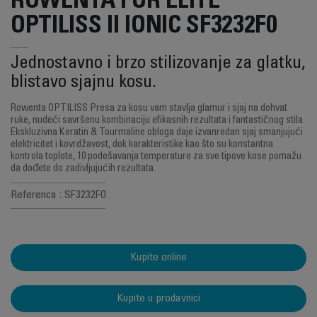
ROWENTA FOR ELITE
OPTILISS II IONIC SF3232F0
Jednostavno i brzo stilizovanje za glatku,
blistavo sjajnu kosu.
Rowenta OPTILISS Presa za kosu vam stavlja glamur i sjaj na dohvat
ruke, nudeći savršenu kombinaciju efikasnih rezultata i fantastičnog stila.
Ekskluzivna Keratin & Tourmaline obloga daje izvanredan sjaj smanjujući
elektricitet i kovrdžavost, dok karakteristike kao što su konstantna
kontrola toplote, 10 podešavanja temperature za sve tipove kose pomažu
da dođete do zadivljujućih rezultata.
Referenca : SF3232F0
Kupite online
Kupite u prodavnici