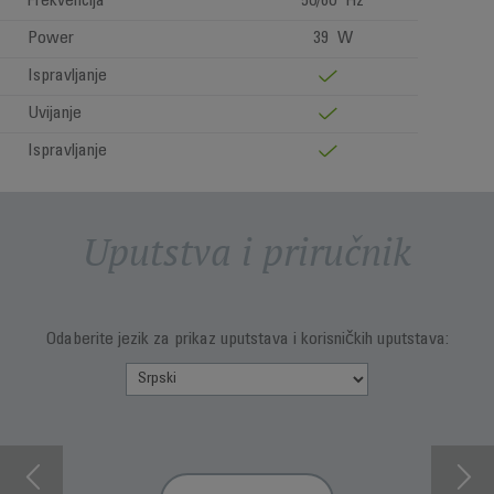
Frekvencija
50/60 Hz
Power
39 W
Ispravljanje
Uvijanje
Ispravljanje
Uputstva i priručnik
Odaberite jezik za prikaz uputstava i korisničkih uputstava: