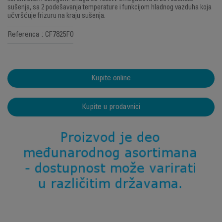
sušenja, sa 2 podešavanja temperature i funkcijom hladnog vazduha koja
učvršćuje frizuru na kraju sušenja.
Referenca : CF7825F0
Kupite online
Kupite u prodavnici