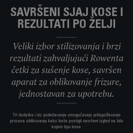
SAVRŠENI SJAJ KOSE I
REZULTATI PO ŽELJI
Veliki izbor stilizovanja i brzi
rezultati zahvaljujući Rowenta
četki za sušenje kose, savršen
aparat za oblikovanje frizure,
jednostavan za upotrebu.
Tri dodatka i niz podešavanja omogućavaju prilagođavanje
procesa oblikovanja kako biste postigli savršeni izgled na bilo
kojem tipu kose.