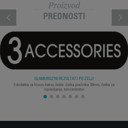
Proizvod
PREDNOSTI
GLAMUROZNI REZULTATI PO ŽELJI
3 dodatka za frizuru kakvu želite: četka prečnika 38mm, četka za
ispravljanje, koncentrator