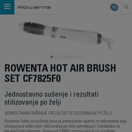
ROWENTA HOT AIR BRUSH
SET CF7825F0
Jednostavno sušenje i rezultati
stilizovanja po želji
JEDNOSTAVNO SUŠENJE I REZULTATI STILIZOVANJA PO ŽELJI
Rowenta četka za sušenje kose je jednostavan aparat za stilizovanje koja
omogućava veliki izbor stilizovanja po želji zahvaljujući 3 dodataka sa
keramičkom oblogom. Snaga od 1200W omogućava brze rezultate