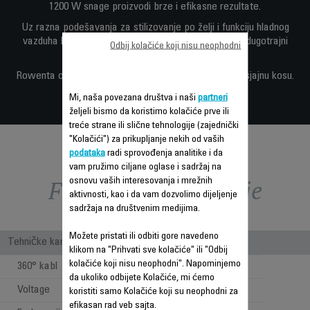
1200 W snage proizvodi brze i efikasne rezultate.
Uz razna podešavanja za stilizovanje po želji i funkciju hladnog
vazduha koji će učvrstiti vašu frizuru osiguravaju se dugotrajni
Odbij kolačiće koji nisu neophodni
rezultati.
Rowenta omogućava savršeno stilizovanje i blistavo sjajnu kosu.
Mi, naša povezana društva i naši
partneri
željeli bismo da koristimo kolačiće prve ili
treće strane ili slične tehnologije (zajednički
"Kolačići") za prikupljanje nekih od vaših
podataka
radi sprovođenja analitike i da
vam pružimo ciljane oglase i sadržaj na
Funkcije – poređenje
osnovu vaših interesovanja i mrežnih
aktivnosti, kao i da vam dozvolimo dijeljenje
sadržaja na društvenim medijima.
Možete pristati ili odbiti gore navedeno
Tehničke karakteristike
klikom na "Prihvati sve kolačiće" ili "Odbij
kolačiće koji nisu neophodni". Napominjemo
360° kabl
da ukoliko odbijete Kolačiće, mi ćemo
Voltage
220-240 V
koristiti samo Kolačiće koji su neophodni za
efikasan rad veb sajta.