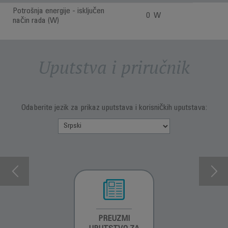
Potrošnja energije - isključen
0 W
način rada (W)
Uputstva i priručnik
Odaberite jezik za prikaz uputstava i korisničkih uputstava:
INFORMACIJE O
PREUZMI
INFORMACIJE O