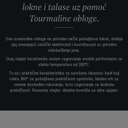
lokne i talase uz pomoć
Tourmaline obloge.
Ova izvanredna obloga na prirodan način poboljšava lokne, dodaje
sjaj smanjujući statički elektricitet i kovrdžavost uz prirodno
oslobađanje jona.
Ovaj stajler karakteriše sistem zagravanja visokih performansi za
stalnu temperaturu od 200°C.
Tu su i praktične karakteristike za savršeno iskustvo: kabl koji
rotira 360° za poboljšanu praktičnost upotrebe, hladan vrh za
veoma bezbedno rukovanje, brzo zagrevanje za dodatnu
praktičnost. Rowenta stajler: idealne kovrdže sa ultra sjajem.