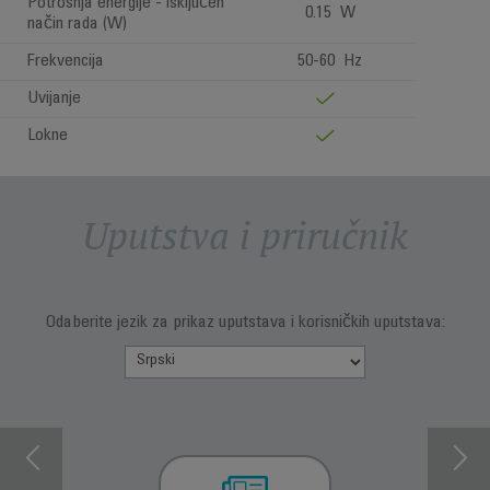
Potrošnja energije - isključen
0.15 W
način rada (W)
Frekvencija
50-60 Hz
Uvijanje
Lokne
Uputstva i priručnik
Odaberite jezik za prikaz uputstava i korisničkih uputstava: