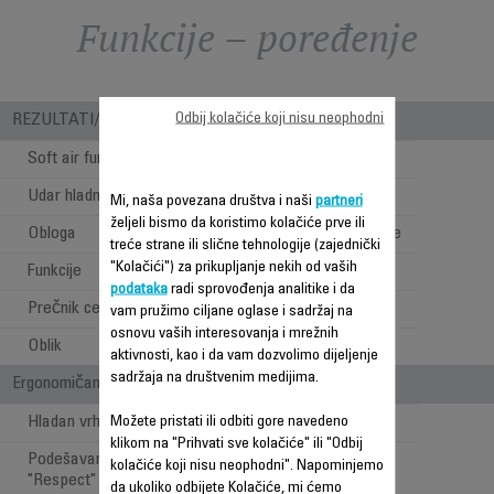
Funkcije – poređenje
Odbij kolačiće koji nisu neophodni
REZULTATI/ UPOTREBA
Soft air funkcija
Nije primenjivo
Udar hladnog vazduha
Nije primenjivo
Mi, naša povezana društva i naši
partneri
željeli bismo da koristimo kolačiće prve ili
Obloga
Keramika Tourmaline
treće strane ili slične tehnologije (zajednički
"Kolačići") za prikupljanje nekih od vaših
Funkcije
Uvijanje kose
podataka
radi sprovođenja analitike i da
Prečnik cevi
25 mm
vam pružimo ciljane oglase i sadržaj na
osnovu vaših interesovanja i mrežnih
Oblik
Ovalni
aktivnosti, kao i da vam dozvolimo dijeljenje
sadržaja na društvenim medijima.
Ergonomičan i štiti kosu
Hladan vrh
Možete pristati ili odbiti gore navedeno
klikom na "Prihvati sve kolačiće" ili "Odbij
Podešavanje temperature
kolačiće koji nisu neophodni". Napominjemo
Nije primenjivo
"Respect"
da ukoliko odbijete Kolačiće, mi ćemo