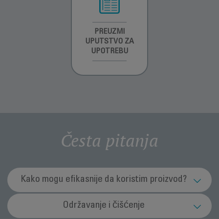
INFORMACIJE O
PREUZMI
INFORMACIJE O
GARANCIJI
UPUTSTVO ZA
GARANCIJI
UPOTREBU
Česta pitanja
Kako mogu efikasnije da koristim proizvod?
Koja je svrha funkcije jonizatora (u zavisnosti
Održavanje i čišćenje
od modela)?