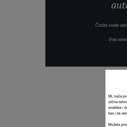
aut
Čistite svuda udo
Ovaj usisi
Mi, naša po
slične tehno
analitike i 
kao i da va
Možete prist