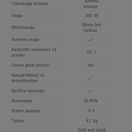
Aktivno
Tehnologija brisanja
brisanje
Snaga
250 W
Motor bez
Motorizacija
četkica
Kontrola snage
Kapacitet rezervoara za
0.5 L
prašinu
Usisna glava (mokro)
Yes
Kompatibilnost sa
deterdžentima
Bežična upotreba
Autonomija
50 MIN
Vreme punjenja
4 h
Težina
4.2 kg
Solid and Liquid