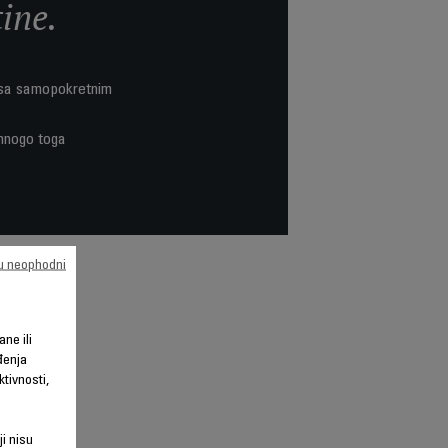
ine.
m sa samopokretnim
 mnogo toga
su neophodni
ane ili
đenja
tivnosti,
ji nisu