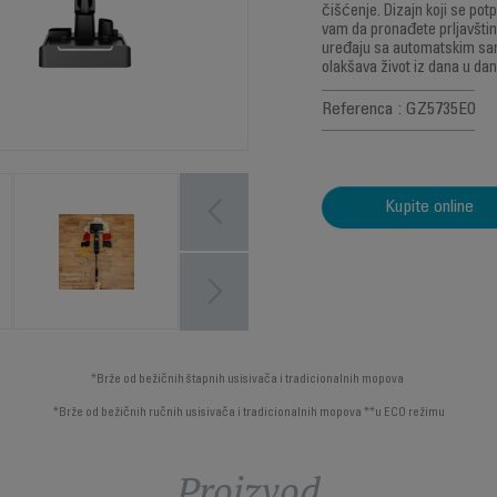
čišćenje. Dizajn koji se p
vam da pronađete prljavštin
uređaju sa automatskim sa
olakšava život iz dana u dan
Referenca : GZ5735E0
Kupite online
*Brže od bežičnih štapnih usisivača i tradicionalnih mopova
*Brže od bežičnih ručnih usisivača i tradicionalnih mopova **u ECO režimu
Proizvod