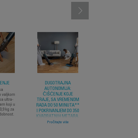
ĆENJE
DUGOTRAJNA
INTUITIVNO VOĐEN
AUTONOMIJA:
sa
Jednostavno iskustvo
ČIŠĆENJE KOJE
 valjkom
glasovnim asistentom
sa ultra-
TRAJE, SA VREMENOM
informacijama
em koji u
prikazanim na velik
RADA DO 50 MINUTA**
0,9 kg za
LED ekranu tokom ses
I POKRIVANJEM DO 350
dobnost.
čišćenja.
KVADRATNIH METARA.
Pročitajte više
Čišćenje koje traje, sa
vremenom rada do 50
minuta** i pokrivanjem