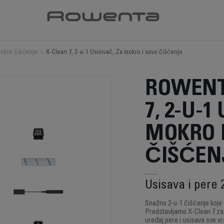
mokro čišćenje
>
X-Clean 7, 2-u-1 Usisivač, Za mokro i suvo čišćenje
ROWENT
7, 2-U-1
MOKRO 
ČIŠĆEN
Usisava i pere 
Snažno 2-u-1 čišćenje koje
Predstavljamo X-Clean 7 za 
uređaj pere i usisava sve 