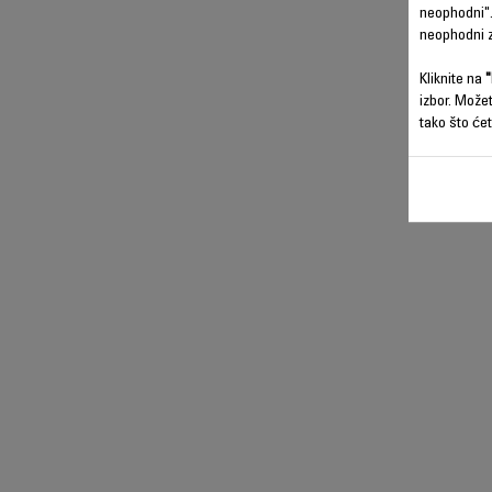
neophodni".
neophodni z
Kliknite na
"
izbor. Može
tako što ćet