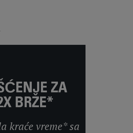
do 350 kvadratnih
metara.
IŠĆENJE ZA
2X BRŽE*
la kraće vreme* sa