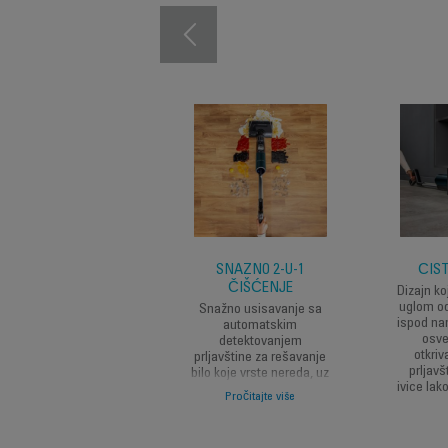
SNAŽNO 2-U-1
ČIST
ČIŠĆENJE
Dizajn ko
uglom od
Snažno usisavanje sa
ispod na
automatskim
osve
detektovanjem
otkriv
prljavštine za rešavanje
prljavš
bilo koje vrste nereda, uz
ivice lak
stalni protok sveže vode
Pročitajte više
za besprekorne
rezultate.