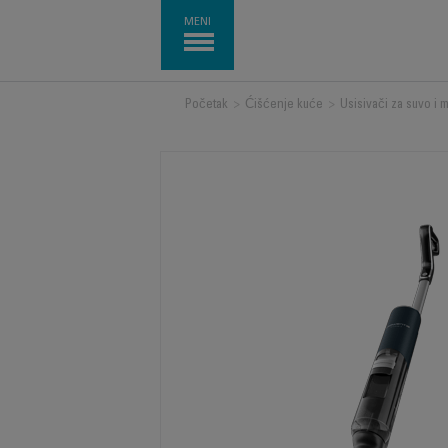
MENI
Početak
>
Ćišćenje kuće
>
Usisivači za suvo i 