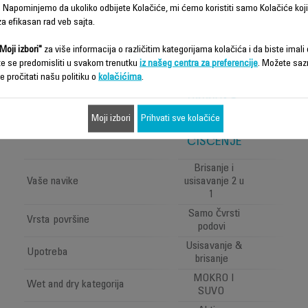
 Napominjemo da ukoliko odbijete Kolačiće, mi ćemo koristiti samo Kolačiće koji
a efikasan rad veb sajta.
Moji izbori"
za više informacija o različitim kategorijama kolačića i da biste imali d
te se predomisliti u svakom trenutku
iz našeg centra za preferencije
. Možete saz
X-CLEAN 7,
e pročitati našu politiku o
kolačićima
.
2-U-1
USISIVAČ,
ZA MOKRO
Moji izbori
Prihvati sve kolačiće
I SUVO
ČIŠĆENJE
Brisanje i
Vaše navike
usisavanje 2 u
1
Samo čvrsti
Vrsta površine
podovi
Usisavanje &
Upotreba
brisanje
MOKRO I
Wet and dry kategorija
SUVO