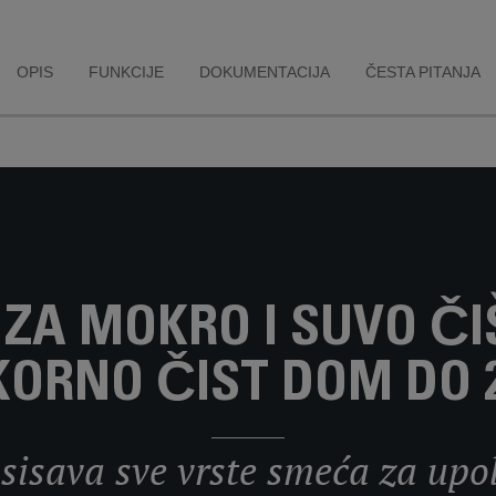
OPIS
FUNKCIJE
DOKUMENTACIJA
ČESTA PITANJA
ZA MOKRO I SUVO Č
ORNO ČIST DOM DO 
usisava sve vrste smeća za upo