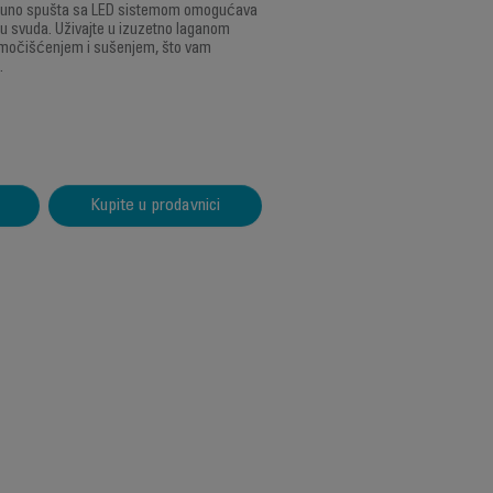
otpuno spušta sa LED sistemom omogućava
u svuda. Uživajte u izuzetno laganom
močišćenjem i sušenjem, što vam
.
Kupite u prodavnici