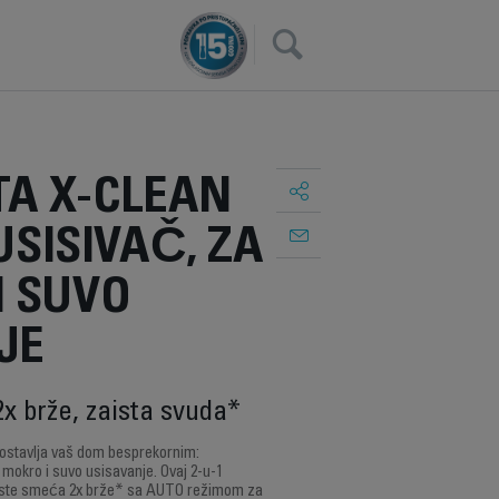
×
A X-CLEAN
 USISIVAČ, ZA
I SUVO
JE
2x brže, zaista svuda*
 ostavlja vaš dom besprekornim:
mokro i suvo usisavanje. Ovaj 2-u-1
vrste smeća 2x brže* sa AUTO režimom za