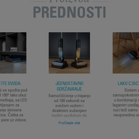
PREDNOSTI
ITE SVUDA
JEDNOSTAVNO
LAKO ČIŠ
ODRŽAVANJE
ji se spušta pod
Sistem 
 180° lako ulazi
samopokretnim
Samočišćenje u trajanju
meštaja, sa LED
u kombinaciji 
od 180 sekundi sa
tljenjem za
laganim uređaj
svežom vodom i
anje skrivene
ruci teži samo 
direktnim sušenjem
tine. Četka za
neuporedivu u
toplim vazduhom do
o pere uz zidove.
60°C jednim klikom, kako
Pročitajte više
biste izbegli neprijatne
mirise.