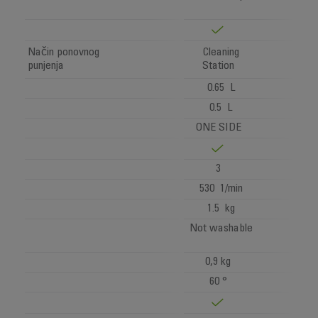
Način ponovnog
Cleaning
punjenja
Station
0.65 L
0.5 L
ONE SIDE
3
530 1/min
1.5 kg
Not washable
0,9 kg
60 °