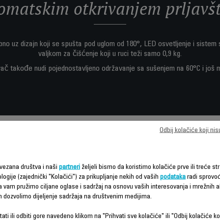
omatskim otkrivanjem prljavšt
bno uz dizajn koji se spušta pod uglom od 180°, LED osvetljenje i siste
valjkom za čišćenje koji u ruci teži samo 0,9 kg.
vač takođe nudi pojednostavljeno održavanje sa sušenjem na 60°C i još
Odbij kolačiće koji ni
Funkcije – poređenje
vezana društva i naši
partneri
željeli bismo da koristimo kolačiće prve ili treće str
logije (zajednički "Kolačići") za prikupljanje nekih od vaših
podataka
radi sprovo
da vam pružimo ciljane oglase i sadržaj na osnovu vaših interesovanja i mrežnih ak
m dozvolimo dijeljenje sadržaja na društvenim medijima.
ati ili odbiti gore navedeno klikom na "Prihvati sve kolačiće" ili "Odbij kolačiće ko