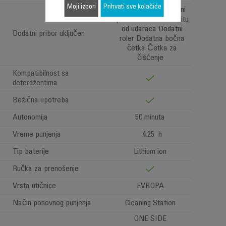
Moji izbori
Prihvati sve kolačiće
Dodatni filter Dodatni
penasti filter za zaštitu
od udaraca Dodatni
Dodatni pribor uključen
roler Dodatna bočna
četka Četka za
čišćenje
Kompatibilnost sa
deterdžentima
Bežična upotreba
Autonomija
50 minuta
Vreme punjenja
4.25 h
Tip baterije
Lithium ion
Ručka za prenošenje
Vrsta utičnice
EVROPA
Način ponovnog punjenja
Cleaning Station
ONE SIDE