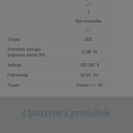
3
Not washable
Displej
LED
Potrošnja energije -
0.246 W
pripravno stanje (W)
Voltage
100-240 V
Frekvencija
50-60 Hz
Power
Power < 1 W
Uputstva i priručnik