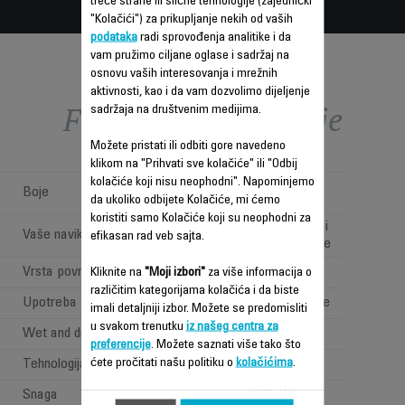
treće strane ili slične tehnologije (zajednički
"Kolačići") za prikupljanje nekih od vaših
podataka
radi sprovođenja analitike i da
vam pružimo ciljane oglase i sadržaj na
osnovu vaših interesovanja i mrežnih
aktivnosti, kao i da vam dozvolimo dijeljenje
Funkcije – poređenje
sadržaja na društvenim medijima.
Možete pristati ili odbiti gore navedeno
klikom na "Prihvati sve kolačiće" ili "Odbij
kolačiće koji nisu neophodni". Napominjemo
BRAON-SIVA /
Boje
da ukoliko odbijete Kolačiće, mi ćemo
TEČNI METAL
koristiti samo Kolačiće koji su neophodni za
Jednostavno, brzo i
Vaše navike
efikasan rad veb sajta.
svakodnevno čišćenje
Vrsta površine
Samo čvrsti podovi
Kliknite na
"Moji izbori"
za više informacija o
različitim kategorijama kolačića i da biste
Upotreba
Usisavanje & brisanje
imali detaljniji izbor. Možete se predomisliti
u svakom trenutku
iz našeg centra za
Wet and dry kategorija
MOKRO I SUVO
preferencije
. Možete saznati više tako što
ćete pročitati našu politiku o
kolačićima
.
Tehnologija brisanja
Aktivno brisanje
Snaga
200 W