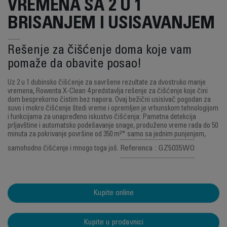
VREMENA SA 2 U 1
BRISANJEM I USISAVANJEM
Rešenje za čišćenje doma koje vam
pomaže da obavite posao!
Uz 2 u 1 dubinsko čišćenje za savršene rezultate za dvostruko manje
vremena, Rowenta X-Clean 4 predstavlja rešenje za čišćenje koje čini
dom besprekorno čistim bez napora. Ovaj bežični usisivač pogodan za
suvo i mokro čišćenje štedi vreme i opremljen je vrhunskom tehnologijom
i funkcijama za unapređeno iskustvo čišćenja: Pametna detekcija
prljavštine i automatsko podešavanje snage, produženo vreme rada do 50
minuta za pokrivanje površine od 350 m²* samo sa jednim punjenjem,
Referenca : GZ5035WO
samohodno čišćenje i mnogo toga još.
Kupite online
Kupite u prodavnici