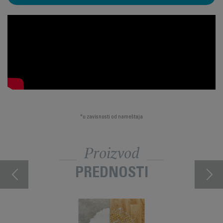
*u zavisnosti od nameštaja
Proizvod
PREDNOSTI