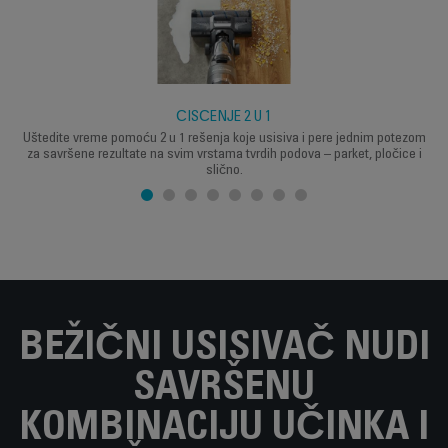
ČIŠĆENJE 2 U 1
Uštedite vreme pomoću 2 u 1 rešenja koje usisiva i pere jednim potezom
za savršene rezultate na svim vrstama tvrdih podova – parket, pločice i
slično.
BEŽIČNI USISIVAČ NUDI
SAVRŠENU
KOMBINACIJU UČINKA I