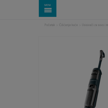
MENI
Početak
>
Ćišćenje kuće
>
Usisivači za suvo i 