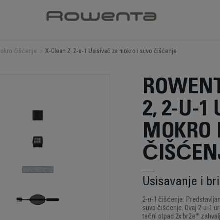
mokro čišćenje
>
X-Clean 2, 2-u-1 Usisivač za mokro i suvo čišćenje
ROWENT
2, 2-U-1
MOKRO 
ČIŠĆEN
Usisavanje i br
2-u-1 čišćenje: Predstavlj
suvo čišćenje. Ovaj 2-u-1 ur
tečni otpad 2x brže* zahval