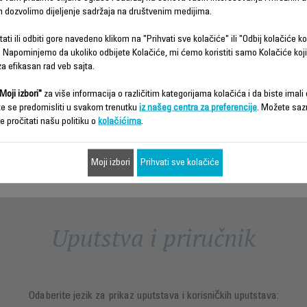
2-U-1
m dozvolimo dijeljenje sadržaja na društvenim medijima.
USISIVAČ
ZA MOKRO
ati ili odbiti gore navedeno klikom na "Prihvati sve kolačiće" ili "Odbij kolačiće ko
I SUVO
ČIŠĆENJE
 Napominjemo da ukoliko odbijete Kolačiće, mi ćemo koristiti samo Kolačiće koji
a efikasan rad veb sajta.
Vrsta utičnice
EVROPA
Moji izbori"
za više informacija o različitim kategorijama kolačića i da biste imali d
Točkovi
te se predomisliti u svakom trenutku
iz našeg centra za preferencije
. Možete saz
e pročitati našu politiku o
kolačićima
.
Pozicija odlaganja
Moji izbori
Prihvati sve kolačiće
Power
Power < 1 W
Uputstva i priručnik
Odaberite jezik za prikaz uputstava i korisničkih uputstava: