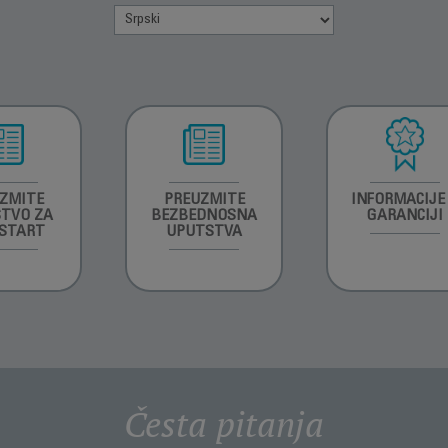
ZMITE
PREUZMITE
INFORMACIJE
TVO ZA
BEZBEDNOSNA
GARANCIJI
 START
UPUTSTVA
Česta pitanja