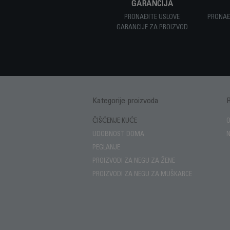
GARANCIJA
PRONAĐITE USLOVE
PRONAĐ
GARANCIJE ZA PROIZVOD
Kategorije proizvoda
ČIŠĆENJE KUĆE
UDOBNOST DOMA
N
PEGLANJE
PROIZVODI ZA NEGU ZA ŽENE
PROIZVODI ZA NEGU ZA MUŠKARCE