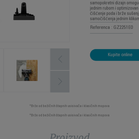
samopokretni dizajn omoguć
jednim rubom i optimizovan
čišćenje poda i brže sušenj
samočišćenja jednim klikom
Referenca : GZ2251E0
Kupite online
*Brže od bežičnih štapnih usisivača i klasičnih mopova
*Brže od bežičnih štapnih usisivača i klasičnih mopova
Proizvod