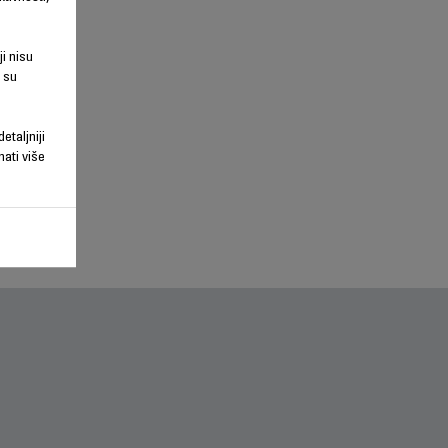
ji nisu
 su
etaljniji
nati više