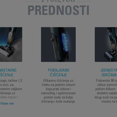
PREDNOSTI
NOSTAVNO
POBOLJŠANO
JEDNOST
IŠĆENJE
ČIŠĆENJE
ODRŽAVA
zajn, težine 1,2
Efikasno čišćenje uz
Pokrenite 90-
 u ruci, sa
četku sa jednim rubom
ciklus samoč
retnim valjkom
koja prati zidove i
jednim klikom. 
čišćenje uz
nameštaj, i optimizovan
dodatni valja
alan napor i
protok vode za bolje
drugi suši na
sanom zadnjom
čišćenje i brže sušenje.
mestu na b
čitajte više
kom za lako
enošenje.