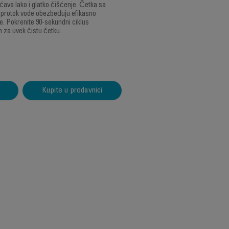
ava lako i glatko čišćenje. Četka sa
 protok vode obezbeđuju efikasno
e. Pokrenite 90-sekundni ciklus
 za uvek čistu četku.
Kupite u prodavnici