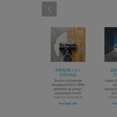
EFIKASNO 2-U-1
JED
ČIŠĆENJE
Č
Snažno usisavanje
Lagani di
zahvaljujući ECO i MAX
kg
režimima za pranje i
samopok
usisavanje čvrstih
za 
materija, tečnosti ili
minim
prašine 2x brže uz
integri
Pročitajte više
Pro
konstantan protok sveže
ruč
vode.
pr