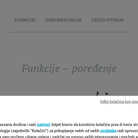
FUNKCIJE
DOKUMENTACIJA
ČESTA PITANJA
Funkcije – poređenje
Odbij kolačiće koji ni
vezana društva i naši
partneri
željeli bismo da koristimo kolačiće prve ili treće str
logije (zajednički "Kolačići") za prikupljanje nekih od vaših
podataka
radi sprovo
X-CLEAN 2,
da vam pružimo ciljane oglase i sadržaj na osnovu vaših interesovanja i mrežnih ak