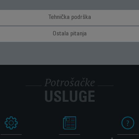
Tehnička podrška
koliko je strujni kabl mog aparata oštećen?
Ostala pitanja
ako biste izbegli potencijalnu opasnost, odnesite aparat kod ovlašćenog 
aparat na kraju radnog veka?
erijale koji se mogu obnoviti ili reciklirati. Odnesite ga u lokalni centar 
 novi uređaj i mislim da jedan deo nedostaje. Šta treba 
nedostaje, pozovite Centar za potrošačke usluge, a mi ćemo vam pomoći
Potrošačke
dodatke, potrošne ili rezervne delove za aparat?
 veb lokaciji da biste jednostavno pronašli sve što vam je potrebno za pr
USLUGE
važe za moj aparat?
cije u odeljku
Garancija
na Internet stranici.