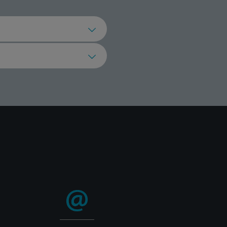
servisera.
za prikupljanje otpada.
da uradim?
 da pronađete
oizvod.