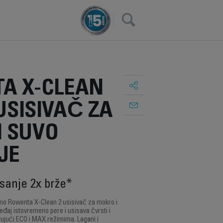
×
A X-CLEAN
 USISIVAČ ZA
I SUVO
JE
isanje 2x brže*
amo Rowenta X-Clean 2 usisivač za mokro i
eđaj istovremeno pere i usisava čvrsti i
jujući ECO i MAX režimima. Lagani i