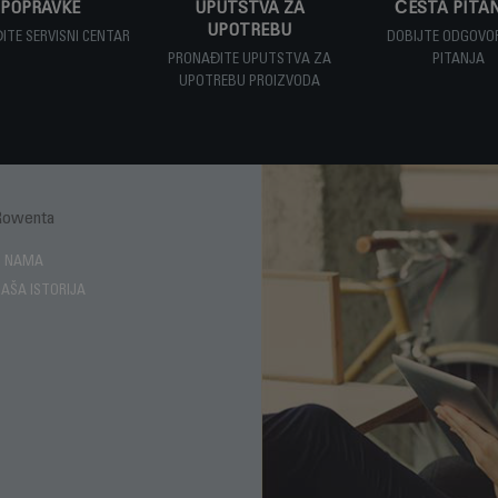
POPRAVKE
UPUTSTVA ZA
ČESTA PITA
UPOTREBU
ITE SERVISNI CENTAR
DOBIJTE ODGOVO
PRONAĐITE UPUTSTVA ZA
PITANJA
UPOTREBU PROIZVODA
Rowenta
Enjoy
O NAMA
AŠA ISTORIJA