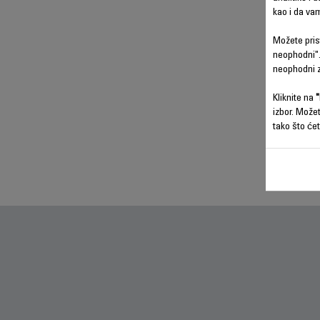
kao i da va
Možete prist
neophodni".
neophodni z
Kliknite na
"
izbor. Može
tako što ćet