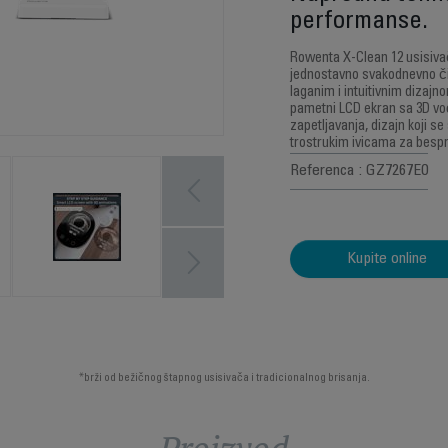
performanse.
Rowenta X-Clean 12 usisiva
jednostavno svakodnevno či
laganim i intuitivnim dizaj
pametni LCD ekran sa 3D vo
zapetljavanja, dizajn koji s
trostrukim ivicama za besp
Referenca : GZ7267E0
Kupite online
*brži od bežičnog štapnog usisivača i tradicionalnog brisanja.