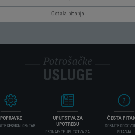
koliko je strujni kabl mog aparata oštećen?
Ostala pitanja
ako biste izbegli potencijalnu opasnost, odnesite aparat kod ovlašćenog 
aparat na kraju radnog veka?
erijale koji se mogu obnoviti ili reciklirati. Odnesite ga u lokalni centar 
 novi uređaj i mislim da jedan deo nedostaje. Šta treba 
nedostaje, pozovite Centar za potrošačke usluge, a mi ćemo vam pomoći
Potrošačke
dodatke, potrošne ili rezervne delove za aparat?
 veb lokaciji da biste jednostavno pronašli sve što vam je potrebno za pr
USLUGE
važe za moj aparat?
cije u odeljku
Garancija
na Internet stranici.
POPRAVKE
UPUTSTVA ZA
ČESTA PITA
UPOTREBU
ITE SERVISNI CENTAR
DOBIJTE ODGOVO
PRONAĐITE UPUTSTVA ZA
PITANJA