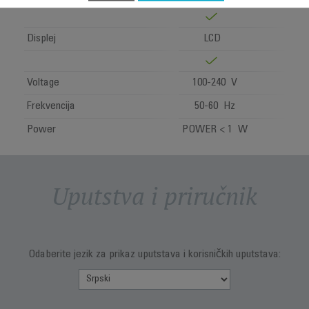
Displej
LCD
Voltage
100-240 V
Frekvencija
50-60 Hz
Power
POWER < 1 W
Uputstva i priručnik
Odaberite jezik za prikaz uputstava i korisničkih uputstava: