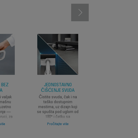
 BEZ
JEDNOSTAVNO
PAMETNO
A
ČIŠĆENJE SVUDA
ODRŽAVANJE
 valjak
Čistite svuda, čak i na
Dvosmerni sistem i
dmašnu
teško dostupnim
sušenje vrućim
zuzetno
mestima, uz dizajn koji
vazduhom na 90°C, 
enje —
se spušta pod uglom od
pametnim senzorim
ruci, za
180° i četku sa
koji podešavaju vre
izuzetno
trostrukim ivicama za
za savršeno čišćenje
više
Pročitajte više
Pročitajte više
tvo.
teško dostupna
suvi valjak.
područja.