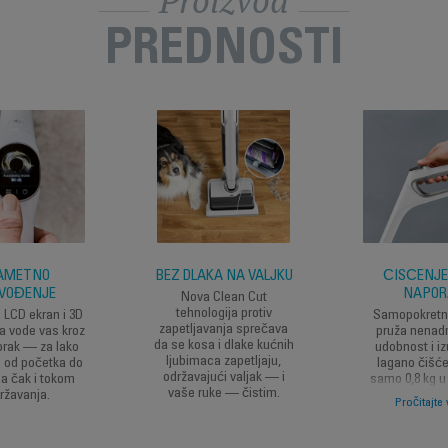
Proizvod
PREDNOSTI
AMETNO
BEZ DLAKA NA VALJKU
ČIŠĆENJE
VOĐENJE
NAPOR
Nova Clean Cut
tehnologija protiv
 LCD ekran i 3D
Samopokretni
zapetljavanja sprečava
a vode vas kroz
pruža nena
da se kosa i dlake kućnih
orak — za lako
udobnost i i
ljubimaca zapetljaju,
e od početka do
lagano čišć
održavajući valjak — i
pa čak i tokom
samo 0,8 kg u 
vaše ruke — čistim.
ržavanja.
neprekidno i 
Pročitajte 
lako iskus