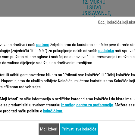
12, MOKRO
I SUVO
USISAVANJE,
SNAŽNO I
Odbij kolačiće koji ni
PAMETNO
ČIŠĆENJE
Jednostavno,
vezana društva i naši
partneri
željeli bismo da koristimo kolačiće prve ili treće str
brzo i
Vaše navike
logije (zajednički "Kolačići") za prikupljanje nekih od vaših
podataka
radi sprovo
svakodnevno
da vam pružimo ciljane oglase i sadržaj na osnovu vaših interesovanja i mrežnih ak
čišćenje
m dozvolimo dijeljenje sadržaja na društvenim medijima.
Samo čvrsti
Vrsta površine
podovi
ati ili odbiti gore navedeno klikom na "Prihvati sve kolačiće" ili "Odbij kolačiće ko
 Napominjemo da ukoliko odbijete Kolačiće, mi ćemo koristiti samo Kolačiće koji
Usisavanje &
Upotreba
a efikasan rad veb sajta.
brisanje
Kompatibilnost sa
Moji izbori"
za više informacija o različitim kategorijama kolačića i da biste imali d
deterdžentima
te se predomisliti u svakom trenutku
iz našeg centra za preferencije
. Možete saz
e pročitati našu politiku o
kolačićima
.
Bežična upotreba
Tip baterije
Lithium ion
Moji izbori
Prihvati sve kolačiće