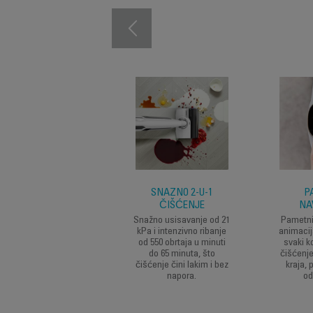
SNAŽNO 2-U-1
P
ČIŠĆENJE
NA
Snažno usisavanje od 21
Pametni
kPa i intenzivno ribanje
animacij
od 550 obrtaja u minuti
svaki k
do 65 minuta, što
čišćenj
čišćenje čini lakim i bez
kraja, 
napora.
od