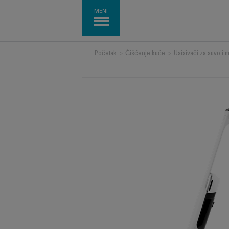
MENI
Početak
>
Ćišćenje kuće
>
Usisivači za suvo i 