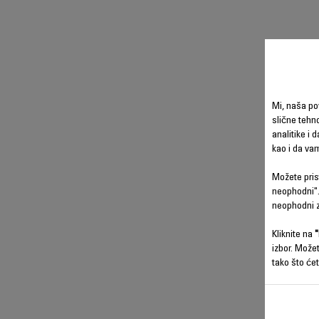
Mi, naša po
slične tehno
analitike i 
kao i da va
Možete prist
neophodni".
neophodni z
Kliknite na
"
izbor. Može
tako što ćet