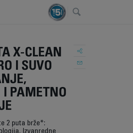
×
A X-CLEAN
RO I SUVO
NJE,
 I PAMETNO
JE
te 2 puta brže*:
logija. Izvanredne