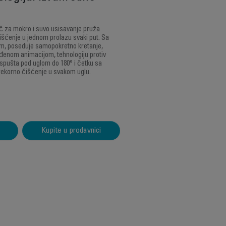
č za mokro i suvo usisavanje pruža
šćenje u jednom prolazu svaki put. Sa
nom, poseduje samopokretno kretanje,
đenom animacijom, tehnologiju protiv
e spušta pod uglom do 180° i četku sa
rekorno čišćenje u svakom uglu.
Kupite u prodavnici