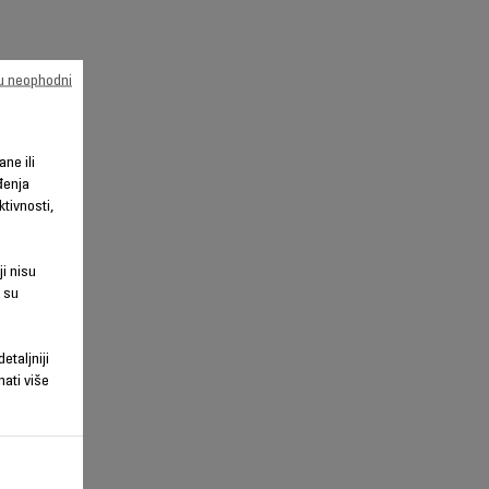
su neophodni
ane ili
đenja
tivnosti,
ji nisu
 su
etaljniji
nati više