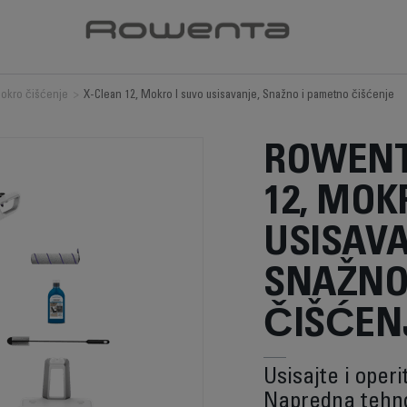
mokro čišćenje
>
X-Clean 12, Mokro I suvo usisavanje, Snažno i pametno čišćenje
ROWENT
12, MOK
USISAVA
SNAŽNO
ČIŠĆEN
Usisajte i operi
Napredna tehno