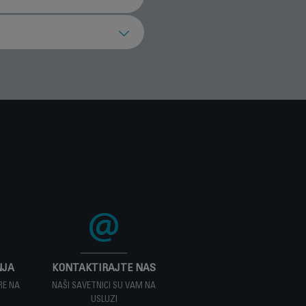
servisera.
za prikupljanje otpada.
da uradim?
 da pronađete
oizvod.
NJA
KONTAKTIRAJTE NAS
RE NA
NAŠI SAVETNICI SU VAM NA
USLUZI