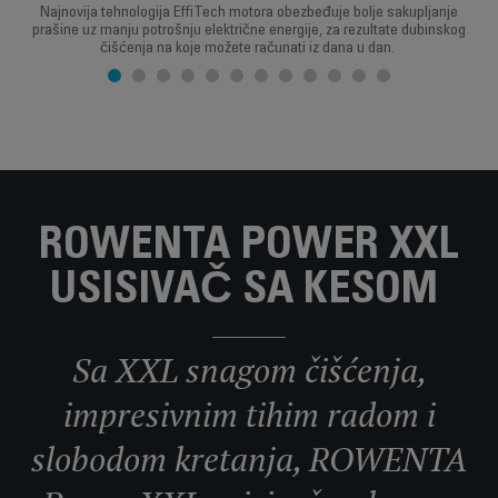
Najnovija tehnologija EffiTech motora obezbeđuje bolje sakupljanje
prašine uz manju potrošnju električne energije, za rezultate dubinskog
čišćenja na koje možete računati iz dana u dan.
ROWENTA POWER XXL
USISIVAČ SA KESOM
Sa XXL snagom čišćenja,
impresivnim tihim radom i
slobodom kretanja, ROWENTA