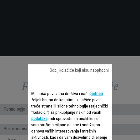
Odbij kolačiće koji nisu neophodni
Funkcije – poređenje
Mi, naša povezana društva i naši
partneri
željeli bismo da koristimo kolačiće prve ili
treće strane ili slične tehnologije (zajednički
Tehnologija
"Kolačići") za prikupljanje nekih od vaših
podataka
radi sprovođenja analitike i da
Bagged
vam pružimo ciljane oglase i sadržaj na
Performanse
osnovu vaših interesovanja i mrežnih
aktivnosti, kao i da vam dozvolimo dijeljenje