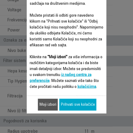
Snaga
450 W
sadržaja na društvenim medijima.
Voltage
220-240 V
Možete pristati ili odbiti gore navedeno
Frekvencija
50-60 Hz
klikom na "Prihvati sve kolačiće" ili "Odbij
kolačiće koji nisu neophodni". Napominjemo
Power
450 W
da ukoliko odbijete Kolačiće, mi ćemo
koristiti samo Kolačiće koji su neophodni za
Oznaka za energiju
efikasan rad veb sajta.
Nivo buke
70 dB(A)
Kliknite na
"Moji izbori"
za više informacija o
Filter sistem
različitim kategorijama kolačića i da biste
imali detaljniji izbor. Možete se predomisliti
Hepa kesa
1
u svakom trenutku
iz našeg centra za
preferencije
. Možete saznati više tako što
Tip Hygiene+ kese
Optimal
ćete pročitati našu politiku o
kolačićima
.
Pena + Hygiene +
Filtracija
Kesa + Visoko
efikasan filter
Moji izbori
Prihvati sve kolačiće
Nivo (i) filtracije
3
Pogodnosti za korisnika
Radius upotrebe
11 m