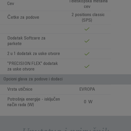
Teleskopska metalna
Cev
cev
2 positions classic
Četke za podove
(SPS)
Dodatak Softcare za
parkete
2 u 1 dodatak za uske otvore
"PRECISION FLEX" dodatak
za uske otvore
Opcioni glava za podove i dodaci
Vrsta utičnice
EVROPA
Potrošnja energije - isključen
0 W
način rada (W)