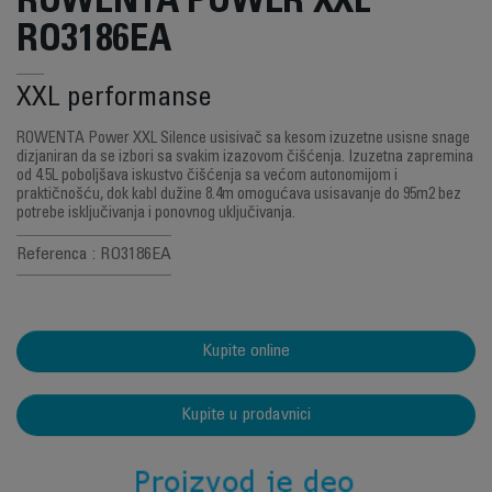
ROWENTA POWER XXL
RO3186EA
XXL performanse
ROWENTA Power XXL Silence usisivač sa kesom izuzetne usisne snage
dizjaniran da se izbori sa svakim izazovom čišćenja. Izuzetna zapremina
od 4.5L poboljšava iskustvo čišćenja sa većom autonomijom i
praktičnošću, dok kabl dužine 8.4m omogućava usisavanje do 95m2 bez
potrebe isključivanja i ponovnog uključivanja.
Referenca : RO3186EA
Kupite online
Kupite u prodavnici