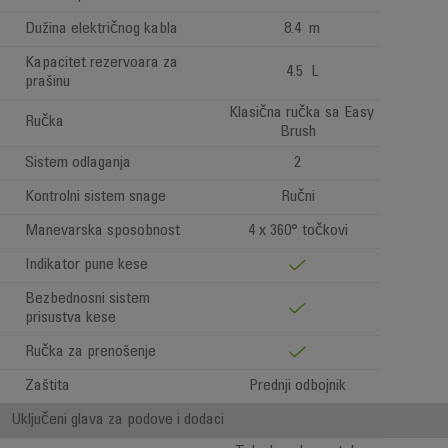
Dužina električnog kabla
8.4 m
Kapacitet rezervoara za
4.5 L
prašinu
Klasična ručka sa Easy
Ručka
Brush
Sistem odlaganja
2
Kontrolni sistem snage
Ručni
Manevarska sposobnost
4 x 360° točkovi
Indikator pune kese
Bezbednosni sistem
prisustva kese
Ručka za prenošenje
Zaštita
Prednji odbojnik
Uključeni glava za podove i dodaci