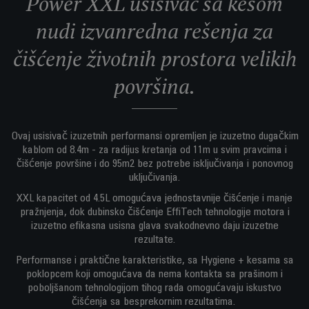
Power XXL usisivač sa kesom
nudi izvanredna rešenja za
čišćenje životnih prostora velikih
površina.
Ovaj usisivač izuzetnih performansi opremljen je izuzetno dugačkim
kablom od 8.4m - za radijus kretanja od 11m u svim pravcima i
čišćenje površine i do 95m2 bez potrebe isključivanja i ponovnog
uključivanja.
XXL kapacitet od 4.5L omogućava jednostavnije čišćenje i manje
pražnjenja, dok dubinsko čišćenje EffiTech tehnologije motora i
izuzetno efikasna usisna glava svakodnevno daju izuzetne
rezultate.
Performanse i praktične karakteristike, sa Hygiene + kesama sa
poklopcem koji omogućava da nema kontakta sa prašinom i
poboljšanom tehnologijom tihog rada omogućavaju iskustvo
čišćenja sa besprekornim rezultatima.