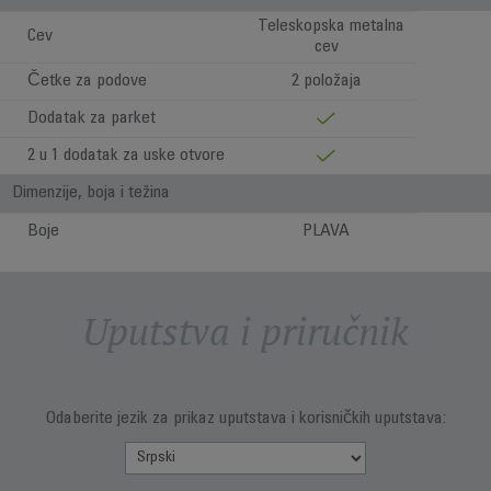
Teleskopska metalna
Cev
cev
Četke za podove
2 položaja
Dodatak za parket
2 u 1 dodatak za uske otvore
Dimenzije, boja i težina
Boje
PLAVA
Uputstva i priručnik
Odaberite jezik za prikaz uputstava i korisničkih uputstava: