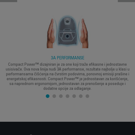
3A PERFORMANSE
Compact Power™ dizajniran je za one koji traže efikasne i jednostavne
usisivače. Ova nova linija nudi 3A performanse, rezultate najbolje u klasi u
performansama čišćenja na čvrstim podovima, ponovnoj emisiji prašine i
energetskoj efikasnosti. Compact Power™ je jednostavan za korišćenje,
sa naprednom ergonomijom, jednostavan za prenošenje a poseduje i
dodatne opcije za odlaganje.