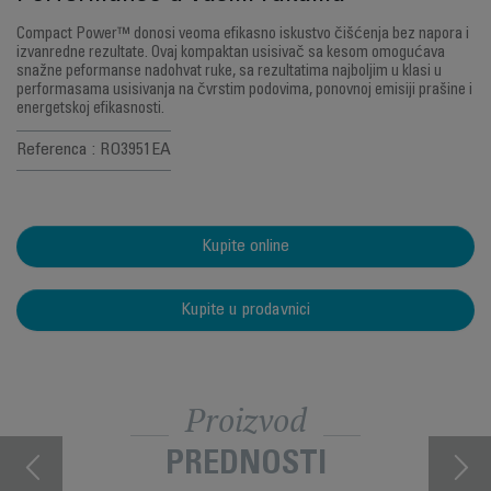
Compact Power™ donosi veoma efikasno iskustvo čišćenja bez napora i
izvanredne rezultate. Ovaj kompaktan usisivač sa kesom omogućava
snažne peformanse nadohvat ruke, sa rezultatima najboljim u klasi u
performasama usisivanja na čvrstim podovima, ponovnoj emisiji prašine i
energetskoj efikasnosti.
Referenca : RO3951EA
Kupite online
Kupite u prodavnici
Proizvod
PREDNOSTI