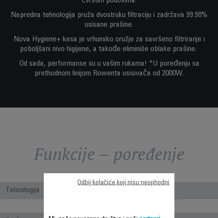
čvrstim podovima.
Napredna tehnologija pruža dvostruku filtraciju i zadržava 99.98%
usisane prašine.
Nova Hygiene+ kesa je vrhunsko oružje za savršeno filtriranje i
poboljšani nivo higijene, a takođe eliminiše oblake prašine.
Od sada, performanse su u vašim rukama! *U poređenju sa
prethodnom linijom Rowenta usisivača od 2000W.
Funkcije – poređenje
Odbij kolačiće koji nisu neophodni
Tehnologija
Bagged