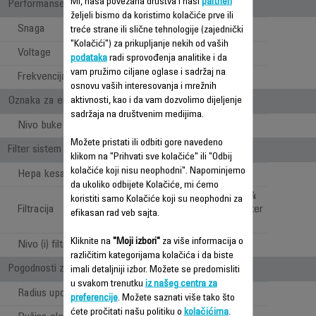
Mi, naša povezana društva i naši
partneri
Performanse
željeli bismo da koristimo kolačiće prve ili
Snaga
750 W
treće strane ili slične tehnologije (zajednički
"Kolačići") za prikupljanje nekih od vaših
Voltage
220-240 V
podataka
radi sprovođenja analitike i da
vam pružimo ciljane oglase i sadržaj na
Frekvencija
50-60 Hz
osnovu vaših interesovanja i mrežnih
Oznaka za energiju
aktivnosti, kao i da vam dozvolimo dijeljenje
sadržaja na društvenim medijima.
Nivo buke
79 dB(A)
Možete pristati ili odbiti gore navedeno
Filter sistem
klikom na "Prihvati sve kolačiće" ili "Odbij
kolačiće koji nisu neophodni". Napominjemo
Hepa kesa
3
da ukoliko odbijete Kolačiće, mi ćemo
HYGIENE+ KESA &
koristiti samo Kolačiće koji su neophodni za
Filtracija
izuzetno efikasan filter
efikasan rad veb sajta.
Kliknite na
"Moji izbori"
za više informacija o
Nivo (i) filtracije
3
različitim kategorijama kolačića i da biste
Pogodnosti za korisnika
imali detaljniji izbor. Možete se predomisliti
u svakom trenutku
iz našeg centra za
Radius upotrebe
8.80 m
preferencije
. Možete saznati više tako što
ćete pročitati našu politiku o
kolačićima
.