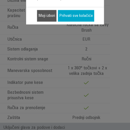
Dužina električnog kabla
6.20 m
Kapacitet rezervoara za
3 L
prašinu
Moji izbori
Prihvati sve kolačiće
Klasična ručka sa Easy
Ručka
Brush
Utičnica
EUR
Sistem odlaganja
2
Kontrolni sistem snage
Ručni
1 x 360° točkovi + 2 x
Manevarska sposobnost
velika zadnja točka
Indikator pune kese
Bezbednosni sistem
prisustva kese
Ručka za prenošenje
Zaštita
Prednji odbojnik
Uključeni glava za podove i dodaci