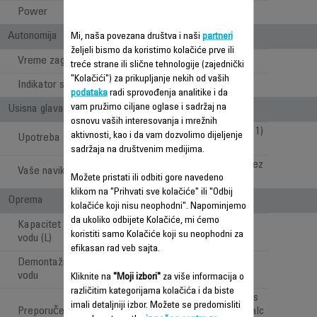
Power
1200 W
Autonomija
Mi, naša povezana društva i naši
partneri
željeli bismo da koristimo kolačiće prve ili
Vreme zagrevanja
30 sec
treće strane ili slične tehnologije (zajednički
"Kolačići") za prikupljanje nekih od vaših
Indikator spremnosti pare
podataka
radi sprovođenja analitike i da
vam pružimo ciljane oglase i sadržaj na
Usisna glava
osnovu vaših interesovanja i mrežnih
Čišćenje parom (1 u 1)
aktivnosti, kao i da vam dozvolimo dijeljenje
Upotreba
sadržaja na društvenim medijima.
Dubinsko čišćenje bez
Vaše navike
Možete pristati ili odbiti gore navedeno
ograničenja
klikom na "Prihvati sve kolačiće" ili "Odbij
Oprema
kolačiće koji nisu neophodni". Napominjemo
da ukoliko odbijete Kolačiće, mi ćemo
Kapacitet rezervoara za
0.6 L
koristiti samo Kolačiće koji su neophodni za
vodu (L)
efikasan rad veb sajta.
Demontažni rezervoar za
vodu
Kliknite na
"Moji izbori"
za više informacija o
različitim kategorijama kolačića i da biste
YES : two mop pads
imali detaljniji izbor. Možete se predomisliti
Preporučeni set za upotrebu
"all floors" and anticalc