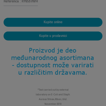
Referenca : RY6597WH
Kupite online
Kupite u prodavnici
*Test carried out by external
laboratory on E-Coli and Staph.
Aureus (Vmax, 60sec, tile).
November 2019