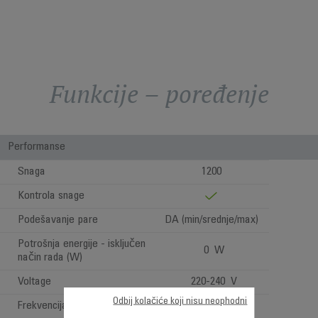
Funkcije – poređenje
Performanse
Snaga
1200
Kontrola snage
Podešavanje pare
DA (min/srednje/max)
Potrošnja energije - isključen
0 W
način rada (W)
Voltage
220-240 V
Odbij kolačiće koji nisu neophodni
Frekvencija
50-60 Hz