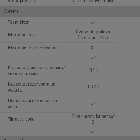
Vrsta površine
Čvrsti podovi i tepisi
Oprema
Foam filter
Sve vrste podova i
Mikrofiber krpa
čvrste površine
Mikrofiber krpa - kvalitet
X3
Kapacitet posude za prašinu/
0.3 L
kese za prašinu
Kapacitet rezervoara za
0.47 L
vodu (L)
Demontažni rezervoar za
vodu
Filter protiv kamenca*
Filtracija vode
2