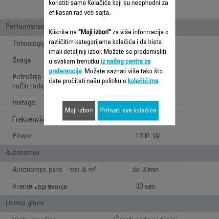
koristiti samo Kolačiće koji su neophodni za
efikasan rad veb sajta.
Performanse
Kliknite na
"Moji izbori"
za više informacija o
različitim kategorijama kolačića i da biste
Tehnologija usisavanja
Cyclonic Tehnologija
imali detaljniji izbor. Možete se predomisliti
Snaga
1500 W
u svakom trenutku
iz našeg centra za
preferencije
. Možete saznati više tako što
Potrošnja energije - isključen
0 W
ćete pročitati našu politiku o
kolačićima
.
način rada (W)
Voltage
220-240 V
Moji izbori
Prihvati sve kolačiće
Frekvencija
50-60 Hz
Power
1700 W
Autonomija
Autonomija pare - min & m²
do 30min
Vreme zagrevanja
30 sec
Usisna glava