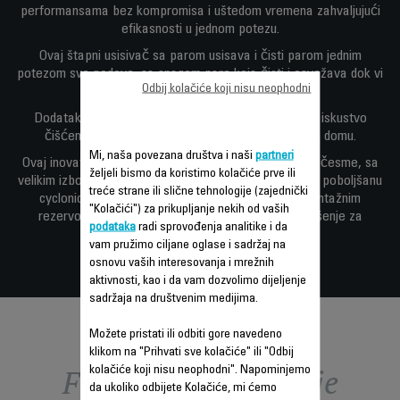
performansama bez kompromisa i uštedom vremena zahvaljujući
efikasnosti u jednom potezu.
Ovaj štapni usisivač sa parom usisava i čisti parom jednim
potezom sve podove, sa snagom pare koja čisti i osvežava dok vi
Odbij kolačiće koji nisu neophodni
usisavate.
Dodatak u vidu difuzera esencijalnih ulja poboljšava iskustvo
čišćenja sa prednostima dobrog osećaja u vašem domu.
Mi, naša povezana društva i naši
partneri
Ovaj inovativni uređaj stvara paru samo sa vodom sa česme, sa
željeli bismo da koristimo kolačiće prve ili
velikim izborom poboljšanih karakteristika - uključujući poboljšanu
treće strane ili slične tehnologije (zajednički
cyclonic tehnologiju za dugotrajne rezultate i demontažnim
"Kolačići") za prikupljanje nekih od vaših
rezervoarom za vodu za lakše dolivanje, nudeći rešenje za
podataka
radi sprovođenja analitike i da
čišćenje u jednom potezu.
vam pružimo ciljane oglase i sadržaj na
osnovu vaših interesovanja i mrežnih
aktivnosti, kao i da vam dozvolimo dijeljenje
sadržaja na društvenim medijima.
Možete pristati ili odbiti gore navedeno
klikom na "Prihvati sve kolačiće" ili "Odbij
Funkcije – poređenje
kolačiće koji nisu neophodni". Napominjemo
da ukoliko odbijete Kolačiće, mi ćemo