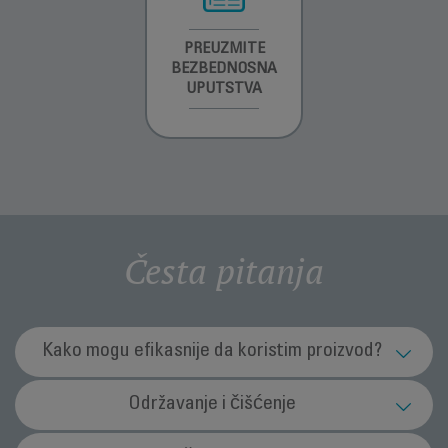
INFORMACIJE O
PREUZMITE
PREUZMI
GARANCIJI
BEZBEDNOSNA
UPUTSTVO ZA
UPUTSTVA
UPOTREBU
Česta pitanja
Kako mogu efikasnije da koristim proizvod?
Da li u rezervoar sme da se sipa deterdžent?
Održavanje i čišćenje
Ne, ne smete u rezervoar sipati deterdžent.