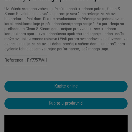
Uz uštedu vremena zahvaljujući efikasnosti u jednom potezu, Clean &
Steam Revolution usisivač sa parom je savršeno rešenje za zdrav i
besprekorno čist dom. Otkrijte revolucionarno čišćenje sa jednostavnim
karakteristikama koje je još jednostavnije nego ranije* (*u poređenju sa
prethodnom Clean & Steam generacijom proizvoda) - sve u jednom
kompaktnom aparatu za jednostavnu upotrebu i odlaganje. Jedan uređaj
može sve: istovremeno usisava i čisti parom sve podove, sa difuzerom za
esencijalna ulja za zdravlje i dobar osećaj u vašem domu, unapređenom
cyclonic tehnologijom za trajne performanse, i još mnogo toga.
Referenca : RY7757WH
Kupite online
Kupite u prodavnici