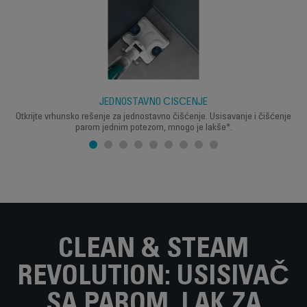
JEDNOSTAVNO ČIŠĆENJE
Otkrijte vrhunsko rešenje za jednostavno čišćenje. Usisavanje i čišćenje
parom jednim potezom, mnogo je lakše*.
CLEAN & STEAM
REVOLUTION: USISIVAČ
SA PAROM, LAK ZA