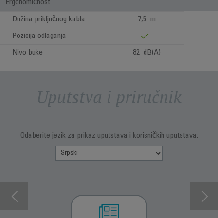
Ergonomičnost
Dužina priključnog kabla
7,5 m
Pozicija odlaganja
Nivo buke
82 dB(A)
Uputstva i priručnik
Odaberite jezik za prikaz uputstava i korisničkih uputstava: