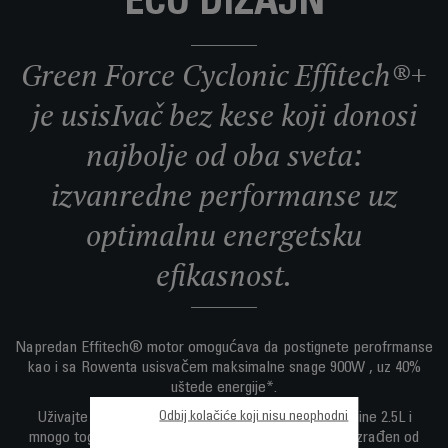
ECO DIZAJN
Green Force Cyclonic Effitech®+
je usisIvač bez kese koji donosi
najbolje od oba sveta:
izvanredne performanse uz
optimalnu energetsku
efikasnost.
Napredan Effitech® motor omogućava da postignete perofrmanse
kao i sa Rowenta usisvačem maksimalne snage 900W , uz 40%
uštede energije*.
Odbij kolačiće koji nisu neophodni
Uživajte u tihom čišćenju, posudi za prašinu zapremine 2.5L i
mnogo toga – zajedno sa ekološkim dizajnom koji je izrađen od