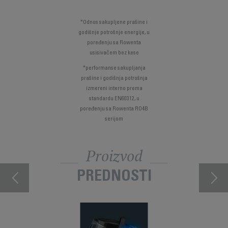
*Odnos sakupljene prašine i
godišnje potrošnje energije, u
poređenju sa Rowenta
usisivačem bez kese
*performanse sakupljanja
prašine i godišnja potrošnja
izmereni interno prema
standardu EN60312, u
poređenju sa Rowenta RO4B
serijom
Proizvod
PREDNOSTI