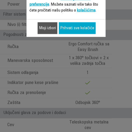
Power
500 W
preferencije
. Možete saznati više tako što
ćete pročitati našu politiku o
kolačićima
.
Filter sistem
Nivo (i) filtracije
3
Moji izbori
Prihvati sve kolačiće
Pogodnosti za korisnika
Ergo Comfort ručka sa
Ručka
Easy Brush
1 x 360° točkovi + 2 x
Manevarska sposobnost
velika zadnja točka
Sistem odlaganja
1
Indikator pune kese prašine
Ručka za prenošenje
Zaštita
Odbojnik 360°
Uključeni glava za podove i dodaci
Teleskopska metalna
Cev
cev