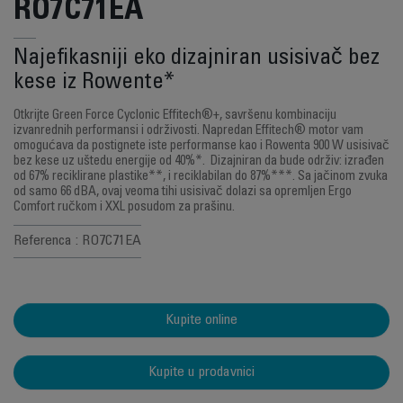
RO7C71EA
Najefikasniji eko dizajniran usisivač bez
kese iz Rowente*
Otkrijte Green Force Cyclonic Effitech®+, savršenu kombinaciju
izvanrednih performansi i održivosti. Napredan Effitech® motor vam
omogućava da postignete iste performanse kao i Rowenta 900 W usisivač
bez kese uz uštedu energije od 40%*. Dizajniran da bude održiv: izrađen
od 67% reciklirane plastike**, i reciklabilan do 87%***. Sa jačinom zvuka
od samo 66 dBA, ovaj veoma tihi usisivač dolazi sa opremljen Ergo
Comfort ručkom i XXL posudom za prašinu.
Referenca : RO7C71EA
Kupite online
Kupite u prodavnici