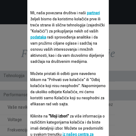
67% reciklirane plastike.**
Mi, naša povezana društva i naši
partneri
željeli bismo da koristimo kolačiće prve ili
treće strane ili slične tehnologije (zajednički
"Kolačići") za prikupljanje nekih od vaših
podataka
radi sprovođenja analitike i da
vam pružimo ciljane oglase i sadržaj na
Funkcije – poređenje
osnovu vaših interesovanja i mrežnih
aktivnosti, kao i da vam dozvolimo dijeljenje
sadržaja na društvenim medijima.
Možete pristati ili odbiti gore navedeno
Tehnologija
klikom na "Prihvati sve kolačiće" ili "Odbij
Bagless
kolačiće koji nisu neophodni". Napominjemo
da ukoliko odbijete Kolačiće, mi ćemo
Performanse
koristiti samo Kolačiće koji su neophodni za
efikasan rad veb sajta.
Dubinsko čišćenje bez
Vaše navike
ograničenja
Kliknite na
"Moji izbori"
za više informacija o
Voltage
220-240 V
različitim kategorijama kolačića i da biste
imali detaljniji izbor. Možete se predomisliti
Frekvencija
50-60 Hz
u svakom trenutku
iz našeg centra za