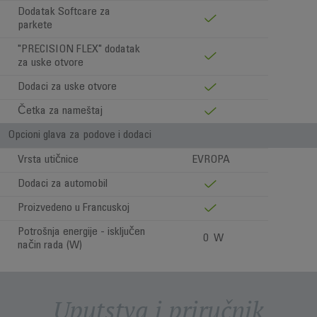
Dodatak Softcare za
parkete
"PRECISION FLEX" dodatak
za uske otvore
Dodaci za uske otvore
Četka za nameštaj
Opcioni glava za podove i dodaci
Vrsta utičnice
EVROPA
Dodaci za automobil
Proizvedeno u Francuskoj
Potrošnja energije - isključen
0 W
način rada (W)
Uputstva i priručnik