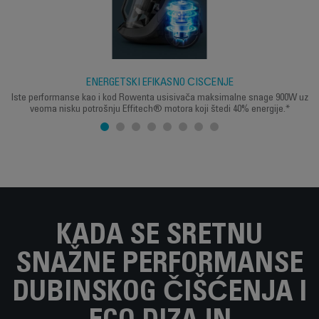
ENERGETSKI EFIKASNO ČIŠĆENJE
Iste performanse kao i kod Rowenta usisivača maksimalne snage 900W uz
veoma nisku potrošnju Effitech® motora koji štedi 40% energije.*
KADA SE SRETNU
SNAŽNE PERFORMANSE
DUBINSKOG ČIŠĆENJA I