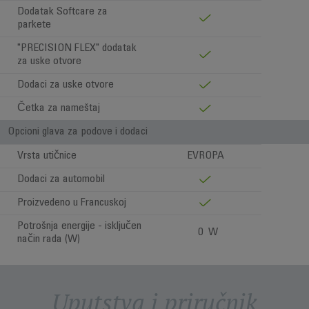
Dodatak Softcare za
parkete
"PRECISION FLEX" dodatak
za uske otvore
Dodaci za uske otvore
Četka za nameštaj
Opcioni glava za podove i dodaci
Vrsta utičnice
EVROPA
Dodaci za automobil
Proizvedeno u Francuskoj
Potrošnja energije - isključen
0 W
način rada (W)
Uputstva i priručnik