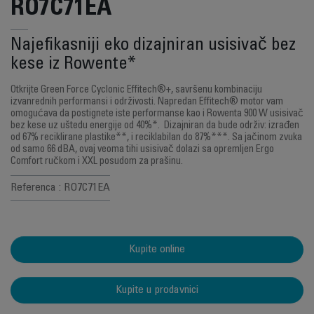
RO7C71EA
Najefikasniji eko dizajniran usisivač bez
kese iz Rowente*
Otkrijte Green Force Cyclonic Effitech®+, savršenu kombinaciju
izvanrednih performansi i održivosti. Napredan Effitech® motor vam
omogućava da postignete iste performanse kao i Rowenta 900 W usisivač
bez kese uz uštedu energije od 40%*. Dizajniran da bude održiv: izrađen
od 67% reciklirane plastike**, i reciklabilan do 87%***. Sa jačinom zvuka
od samo 66 dBA, ovaj veoma tihi usisivač dolazi sa opremljen Ergo
Comfort ručkom i XXL posudom za prašinu.
Referenca : RO7C71EA
Kupite online
Kupite u prodavnici