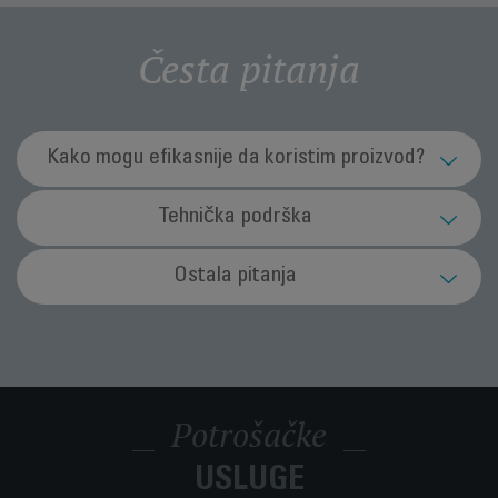
Česta pitanja
Kako mogu efikasnije da koristim proizvod?
Šta treba da uradim kako bih se uverio/la da
Tehnička podrška
će moj usisivač raditi najefikasnije moguće?
Usisivač se isključuje u toku rada.
Ostala pitanja
Proverite da li su dodaci, cev i fleksibilno crevo potpuno ili
delimično zapušeni i da li su filteri začepljeni.
Aktivirao se prekidač za zaštitu od pregrevanja na vašem
Kabl za napajanje se ne uvlači do kraja.
Šta je elektro-četka za usisavanje (u
usisivaču. Treba da očistite filter motora, zamenite
zavisnosti od modela)?
mikroaktivni filter (u skladu sa modelom) i zamenite kesu za
Izvucite ga u potpunosti i pritisnite taster za namotavanje
prašinu ili ispraznite kolektor prašine. Zatim sačekajte 30
Usisivač loše usisava, proizvodi neuobičajenu
kabla; ako problem potraje, kontaktirajte ovlašćeni servis.
Elektro-četka za usisavanje je motorizovana rotaciona četka
minuta pre nego što ponovo pokrenete uređaj.
isprekidanu ili kontinuiranu buku ili pišti.
Gde mogu da odložim aparat na kraju radnog
koja omogućava veliku efikasnost čišćenja. Četka poseduje
Potrošačke
veka?
čekinje iste dužine kojima uklanja vlakna, kosu i životinjsku
Nekoliko stvari može da prouzrokuje ovaj problem:
dlaku iz tepiha.
Šta treba da uradim ukoliko je strujni kabl
• Regulator sa ukrsnom glavom je u otvorenom položaju,
USLUGE
Vaš aparat sadrži vredne materijale koji se mogu obnoviti ili
mog aparata oštećen?
Upravo sam otvorio/la novi uređaj i mislim da
zatvorite ga.
reciklirati. Odnesite ga u lokalni centar za prikupljanje otpada.