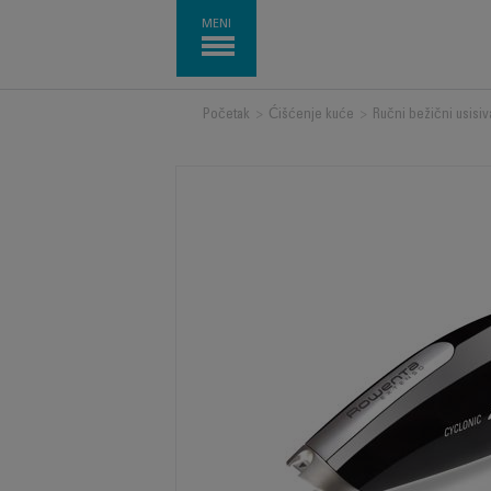
MENI
Početak
>
Ćišćenje kuće
>
Ručni bežični usisiv