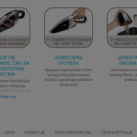
ZUZETNE
JEDNOSTAVNA
JEDNOST
NSE, ČAK I NA
UPOTREBA
ODRŽAVA
 DOSTUPNIM
Njegova ergonomska ručka
Jednostavno o
ESTIMA
omogućava jednostavno
trajnog filtera 
držanje i garantuje praktično
prašinu
istem obezbeđuje
usisavanje.
tepen odvajanja
prašine kako bi se
vala efikasnost
čitajte više
ja. Integrisani
za uske prostore
va jednostavan
teško dostupnim
dručjima.
OPIS
FUNKCIJE
DOKUMENTACIJA
ČESTA PITANJA