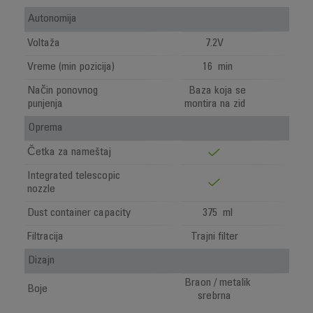
Autonomija
Voltaža
7.2V
Vreme (min pozicija)
16 min
Način ponovnog
Baza koja se
punjenja
montira na zid
Oprema
Četka za nameštaj
Integrated telescopic
nozzle
Dust container capacity
375 ml
Filtracija
Trajni filter
Dizajn
Braon / metalik
Boje
srebrna