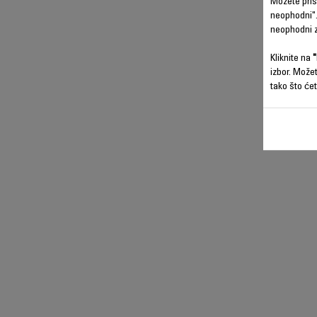
Možete prist
neophodni".
neophodni z
Kliknite na
"
izbor. Može
tako što ćet