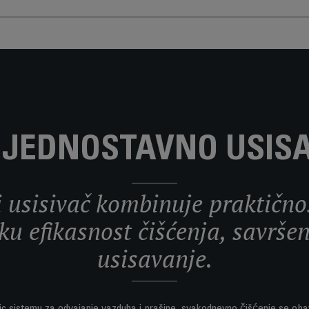
I JEDNOSTAVNO USIS
 usisivač kombinuje praktično
ku efikasnost čišćenja, savrš
usisavanje.