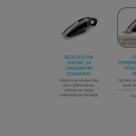
BEŽIČNI STONI
I
USISIVAČ ZA
PERFORMA
SVAKODNEVNO
TEŠKO
USISAVANJE!
M
Extenso je razvijen kao
Cyclonic s
brzo i jednostavno
visok s
rešenje za manja
vazduha / 
svekodnevna čišćenja.
optimizo
Pro
usisavan
dodatak 
omoguća
pristup 
po