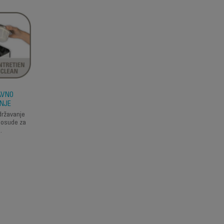
AVNO
BEŽIČNI STONI
NJE
USISIVAČ ZA
SVAKODNEVNO
državanje
USISAVANJE!
i posude za
.
Extenso je razvijen k
brzo i jednostavno
rešenje za manja
svekodnevna čišćenj