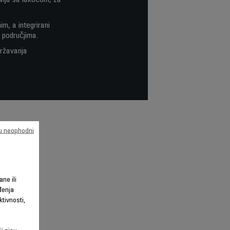
vlja sa lakoćom, za
, a integrirani
 područjima.
državanja
su neophodni
ane ili
đenja
tivnosti,