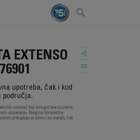
×
A EXTENSO
76901
vna upotreba, čak i kod
 područja.
atorski usisivač koji omogućava izuzetne
nom usisavanju. Njegova kompaktna
sistem prikupljaju prašinu i sa manjih, čak