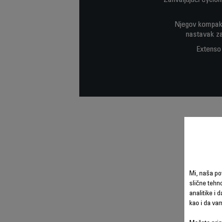
Zahvaljujući Cyclo
Njegov kompakt
nastavak za
Extenso 
Mi, naša po
slične tehno
analitike i 
kao i da va