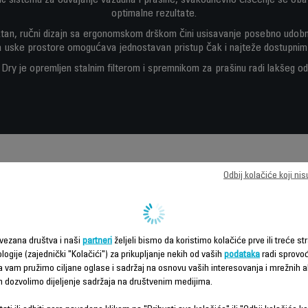
nic sistemu za odvajanje vazduha i prašine, svakodnevno čišćenje se oba
optimalne rezultate.
an, ručni dizajn sa ergonomskom drškom čini usisavanje posebno udobnim
 uske prostore omogućava jednostavan pristup čak i najteže dostupnim
Dry je opremljen stalnim filterom i spremnikom za prašinu radi lakšeg o
Odbij kolačiće koji ni
Funkcije – poređenje
vezana društva i naši
partneri
željeli bismo da koristimo kolačiće prve ili treće str
logije (zajednički "Kolačići") za prikupljanje nekih od vaših
podataka
radi sprovo
da vam pružimo ciljane oglase i sadržaj na osnovu vaših interesovanja i mrežnih ak
m dozvolimo dijeljenje sadržaja na društvenim medijima.