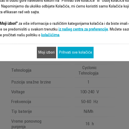
ati ili odbiti gore navedeno klikom na "Prihvati sve kolačiće" ili "Odbij kolačiće ko
 Napominjemo da ukoliko odbijete Kolačiće, mi ćemo koristiti samo Kolačiće koji
a efikasan rad veb sajta.
EXTENSO
Moji izbori"
za više informacija o različitim kategorijama kolačića i da biste imali d
DRY
te se predomisliti u svakom trenutku
iz našeg centra za preferencije
. Možete saz
AC476901
e pročitati našu politiku o
kolačićima
.
Performanse
Moji izbori
Prihvati sve kolačiće
Kategorija ručnih
Dry
usisivača
Cyclonic
Tehnologija
Tehnologija
Pozicija snažne brzine
1
Voltage
100-240 V
Frekvencija
50-60 Hz
Tip baterije
NiMh
Vreme ponovnog
16 h
punjenja