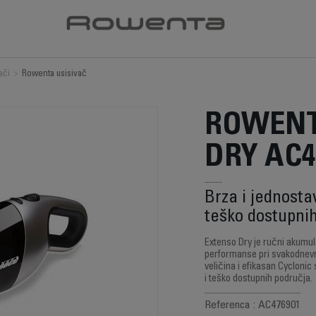
ači
>
Rowenta usisivač
ROWENT
DRY AC4
Brza i jednosta
teško dostupnih
Extenso Dry je ručni akumul
performanse pri svakodnev
veličina i efikasan Cyclonic 
i teško dostupnih područja.
Referenca : AC476901