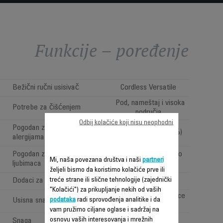
Funkcije – poređenje
Bežični ručni usisivač
Cordless Versatile
Pod, nameštaj i visoka
Potrebe za čišćenjem
područja
Odbij kolačiće koji nisu neophodni
Pogodan za osobe sa
Da (filtracija < 99,9 %)
alergijama
Pogodan za vlasnike kućnih
Da (sa Animal Turbo
Mi, naša povezana društva i naši
partneri
ljubimaca
četkom)
željeli bismo da koristimo kolačiće prve ili
treće strane ili slične tehnologije (zajednički
Dodaci za automobil
"Kolačići") za prikupljanje nekih od vaših
Very high performance
podataka
radi sprovođenja analitike i da
Usisna snaga (Air Watt)
(>150AW)
vam pružimo ciljane oglase i sadržaj na
osnovu vaših interesovanja i mrežnih
Snaga
480 W