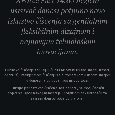
XForce Flex 14.60 bežični
usisivač donosi potpuno novo
iskustvo čišćenja sa genijalnim
fleksibilnim dizajnom i
najnovijim tehnološkim
inovacijama.
Dubinsko čišćenje zahvaljujući 200 Air Watti usisne snage, filtraciji
od 99.9%, inteligentnom čišćenju sa automatskom usisnom snagom
u donosu na tip poda, i još mnogo toga.
Otkrijte jednostavno čišćenje bez napora, sa mogućnošću
dopiranja ispod niskog nameštaja i potpunom fleksibilnošću za
savršen dom od poda do plafona.