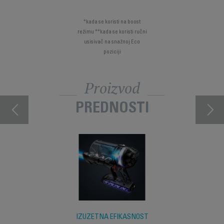
*kada se koristi na boost
režimu **kada se koristi ručni
usisivač na snažnoj Eco
poziciji
Proizvod
PREDNOSTI
IZUZETNA EFIKASNOST