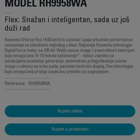
MODEL RH9958WA
Flex: Snažan i inteligentan, sada uz još
duži rad
Rowenta XForce Flex 14.60 bežični usisivač spaja vrhunske performanse
usisavanja sa iskustvom najboljeg u klasi. Najnovije Rowenta tehnologije -
Digital force motor sa 200 Air Watti usisne snage i izvanrednom baterijom
koja omogućava 1h 10 minuta autonomije* - dolazi zajedno sa
inovacijama poslednje generacije: automatsko prilagođavanje usisne
snage u odnosu na vrstu poda, pametan kontrolni displej, Flex tehnologija
koja omogućava pristup svuda bez potrebe za saginjanjem.
Referenca : RH9958WA
Kupite online
Kupite u prodavnici