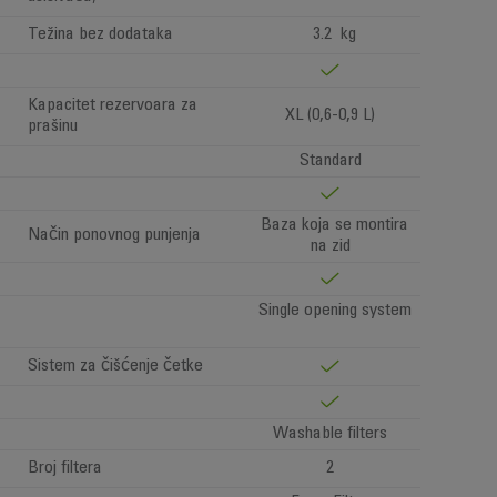
Težina bez dodataka
3.2 kg
Kapacitet rezervoara za
XL (0,6-0,9 L)
prašinu
Standard
Baza koja se montira
Način ponovnog punjenja
na zid
Single opening system
Sistem za čišćenje četke
Washable filters
Broj filtera
2