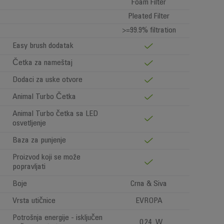
Foam Filter
Pleated Filter
>=99.9% filtration
Easy brush dodatak
Četka za nameštaj
Dodaci za uske otvore
Animal Turbo Četka
Animal Turbo četka sa LED
osvetljenje
Baza za punjenje
Proizvod koji se može
popravljati
Boje
Crna & Siva
Vrsta utičnice
EVROPA
Potrošnja energije - isključen
0.24 W