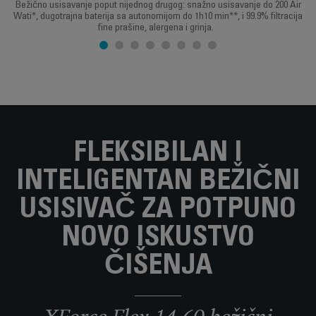
Bežično usisavanje poput nijednog drugog: snažno usisavanje do 200 Air
Wati*, dugotrajna baterija sa autonomijom do 1h10 min**, i 99.9% filtracija
fine prašine, alergena i grinja.
FLEKSIBILAN I
INTELIGENTAN BEŽIČNI
USISIVAČ ZA POTPUNO
NOVO ISKUSTVO
ČIŠENJA