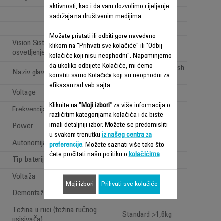
aktivnosti, kao i da vam dozvolimo dijeljenje
sadržaja na društvenim medijima.
1
Možete pristati ili odbiti gore navedeno
Vision Sistem: 'LED
klikom na "Prihvati sve kolačiće" ili "Odbij
osvetljenje'
kolačiće koji nisu neophodni". Napominjemo
da ukoliko odbijete Kolačiće, mi ćemo
All types of floor brush
Naziv glave za usisavanje
koristiti samo Kolačiće koji su neophodni za
efikasan rad veb sajta.
Voltage
100-240 V
Kliknite na
"Moji izbori"
za više informacija o
Frekvencija
50-60 Hz
različitim kategorijama kolačića i da biste
imali detaljniji izbor. Možete se predomisliti
Power
Power < 1 W
u svakom trenutku
iz našeg centra za
Autonomija
Jako dugo (>=1h)
preferencije
. Možete saznati više tako što
ćete pročitati našu politiku o
kolačićima
.
Tip baterije
Lithium ion
Voltaža
32.4V
Moji izbori
Prihvati sve kolačiće
Demontažna baterija
Težina u ruci (težina ručnog
Standard >1,6kg
usisivača)