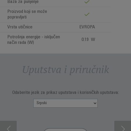
Baza za punjenje
Proizvod koji se može
popravljati
Vrsta utičnice
EVROPA
Potrošnja energije - isključen
0.19 W
način rada (W)
Uputstva i priručnik
Odaberite jezik za prikaz uputstava i korisničkih uputstava: