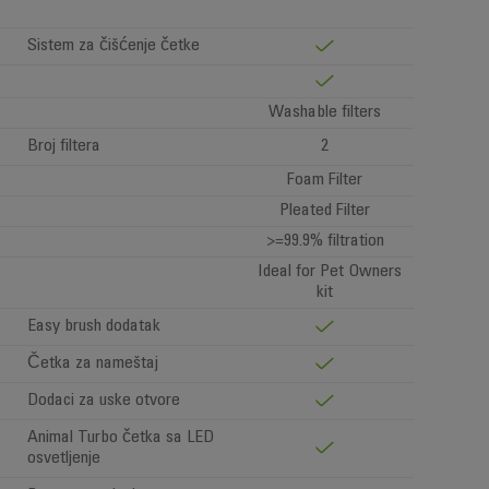
Sistem za čišćenje četke
Washable filters
Broj filtera
2
Foam Filter
Pleated Filter
>=99.9% filtration
Ideal for Pet Owners
kit
Easy brush dodatak
Četka za nameštaj
Dodaci za uske otvore
Animal Turbo četka sa LED
osvetljenje