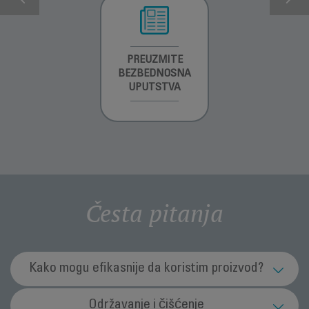
INFORMACIJE O
PREUZMITE
PREUZMITE
GARANCIJI
BEZBEDNOSNA
BEZBEDNOSNA
UPUTSTVA
UPUTSTVA
Česta pitanja
Kako mogu efikasnije da koristim proizvod?
Kako instalirati postolje za punjenje?
Održavanje i čišćenje