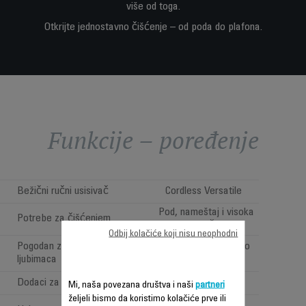
više od toga.
Otkrijte jednostavno čišćenje – od poda do plafona.
Funkcije – poređenje
Bežični ručni usisivač
Cordless Versatile
Pod, nameštaj i visoka
Potrebe za čišćenjem
područja
Odbij kolačiće koji nisu neophodni
Pogodan za vlasnike kućnih
Da (sa Animal Turbo
ljubimaca
četkom)
Dodaci za automobil
Mi, naša povezana društva i naši
partneri
željeli bismo da koristimo kolačiće prve ili
High performance