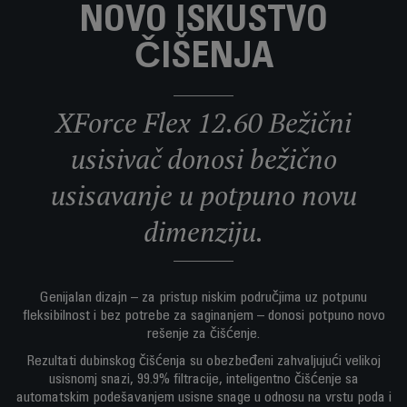
NOVO ISKUSTVO
ČIŠENJA
XForce Flex 12.60 Bežični
usisivač donosi bežično
usisavanje u potpuno novu
dimenziju.
Genijalan dizajn – za pristup niskim područjima uz potpunu
fleksibilnost i bez potrebe za saginanjem – donosi potpuno novo
rešenje za čišćenje.
Rezultati dubinskog čišćenja su obezbeđeni zahvaljujući velikoj
usisnomj snazi, 99.9% filtracije, inteligentno čišćenje sa
automatskim podešavanjem usisne snage u odnosu na vrstu poda i