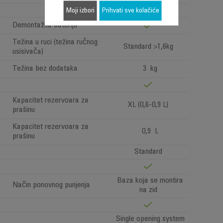
07
Moji izbori
Prihvati sve kolačiće
Demontažna baterija
Težina u ruci (težina ručnog
Standard >1,6kg
usisivača)
Težina bez dodataka
3 kg
Kapacitet rezervoara za
XL (0,6-0,9 L)
prašinu
Kapacitet rezervoara za
0,9 L
prašinu
Standard
Baza koja se montira
Način ponovnog punjenja
na zid
Single opening system