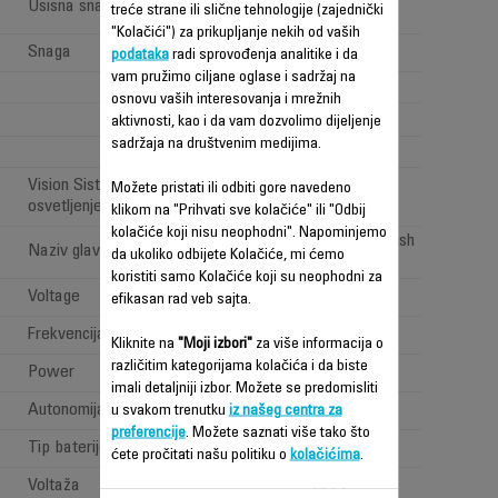
Usisna snaga (Air Watt)
treće strane ili slične tehnologije (zajednički
(>100 <150AW)
"Kolačići") za prikupljanje nekih od vaših
Snaga
320 W
podataka
radi sprovođenja analitike i da
vam pružimo ciljane oglase i sadržaj na
4
osnovu vaših interesovanja i mrežnih
aktivnosti, kao i da vam dozvolimo dijeljenje
sadržaja na društvenim medijima.
1
Vision Sistem: 'LED
Možete pristati ili odbiti gore navedeno
osvetljenje'
klikom na "Prihvati sve kolačiće" ili "Odbij
kolačiće koji nisu neophodni". Napominjemo
All types of floor brush
Naziv glave za usisavanje
da ukoliko odbijete Kolačiće, mi ćemo
koristiti samo Kolačiće koji su neophodni za
Voltage
100-240 V
efikasan rad veb sajta.
Frekvencija
50-60 Hz
Kliknite na
"Moji izbori"
za više informacija o
različitim kategorijama kolačića i da biste
Power
Power < 1 W
imali detaljniji izbor. Možete se predomisliti
Autonomija
Dugo (40min - 1h)
u svakom trenutku
iz našeg centra za
preferencije
. Možete saznati više tako što
Tip baterije
Lithium ion
ćete pročitati našu politiku o
kolačićima
.
Voltaža
25.2V