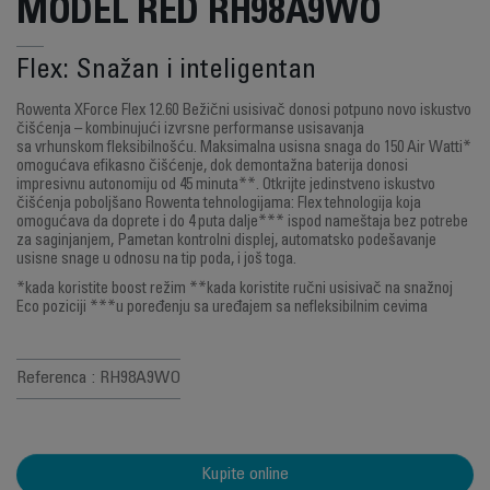
MODEL RED RH98A9WO
Flex: Snažan i inteligentan
Rowenta XForce Flex 12.60 Bežični usisivač donosi potpuno novo iskustvo
čišćenja – kombinujući izvrsne performanse usisavanja
sa vrhunskom fleksibilnošću. Maksimalna usisna snaga do 150 Air Watti*
omogućava efikasno čišćenje, dok demontažna baterija donosi
impresivnu autonomiju od 45 minuta**. Otkrijte jedinstveno iskustvo
čišćenja poboljšano Rowenta tehnologijama: Flex tehnologija koja
omogućava da doprete i do 4 puta dalje*** ispod nameštaja bez potrebe
za saginjanjem, Pametan kontrolni displej, automatsko podešavanje
usisne snage u odnosu na tip poda, i još toga.
*kada koristite boost režim **kada koristite ručni usisivač na snažnoj
Eco poziciji ***u poređenju sa uređajem sa nefleksibilnim cevima
Referenca : RH98A9WO
Kupite online