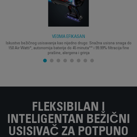
VEOMA EFIKASAN
Iskustvo bežičnog usisavanja kao nijedno drugo: Snažna usisna snaga do
150 Air Watti*, autonomija baterije do 45 minuta** i 99.99% filtracija fine
prašine, alergena i grinja
FLEKSIBILAN I
INTELIGENTAN BEŽIČNI
USISIVAČ ZA POTPUNO