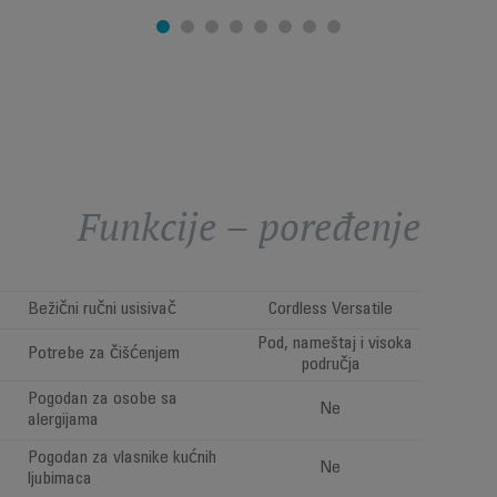
Funkcije – poređenje
Bežični ručni usisivač
Cordless Versatile
Pod, nameštaj i visoka
Potrebe za čišćenjem
područja
Pogodan za osobe sa
Ne
alergijama
Pogodan za vlasnike kućnih
Ne
ljubimaca