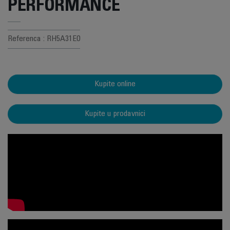
PERFORMANCE
Referenca : RH5A31E0
Kupite online
Kupite u prodavnici