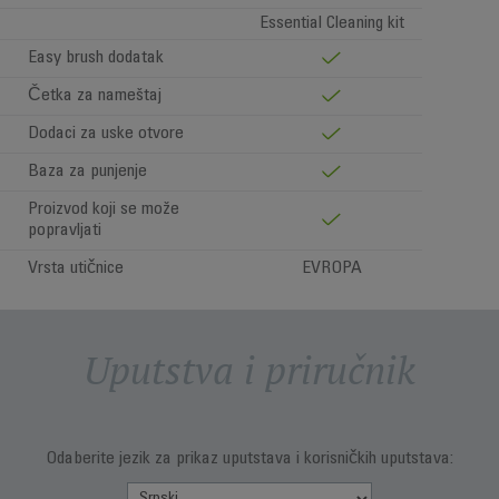
Essential Cleaning kit
Easy brush dodatak
Četka za nameštaj
Dodaci za uske otvore
Baza za punjenje
Proizvod koji se može
popravljati
Vrsta utičnice
EVROPA
Uputstva i priručnik
Odaberite jezik za prikaz uputstava i korisničkih uputstava: