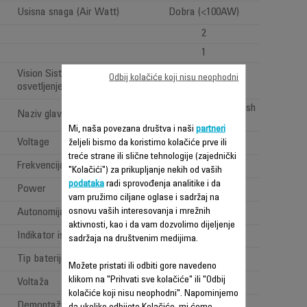
Usisna snaga (Air Watt)
Dobra (<100AW)
2
1
Vision Sistem: 'LED
Odbij kolačiće koji nisu neophodni
osvetljenje'
All types of floor brush
Naziv glave za usisavanje
Mi, naša povezana društva i naši
partneri
Voltage
100-240 V
željeli bismo da koristimo kolačiće prve ili
treće strane ili slične tehnologije (zajednički
Frekvencija
50-60 Hz
"Kolačići") za prikupljanje nekih od vaših
podataka
radi sprovođenja analitike i da
Power
Power < 1 W
vam pružimo ciljane oglase i sadržaj na
osnovu vaših interesovanja i mrežnih
Autonomija
Dugo (40min - 1h)
aktivnosti, kao i da vam dozvolimo dijeljenje
Indikator isticanja vremena
Battery indicator
sadržaja na društvenim medijima.
Tip baterije
Lithium ion
Možete pristati ili odbiti gore navedeno
klikom na "Prihvati sve kolačiće" ili "Odbij
Voltaža
18.5V
kolačiće koji nisu neophodni". Napominjemo
Demontažna baterija