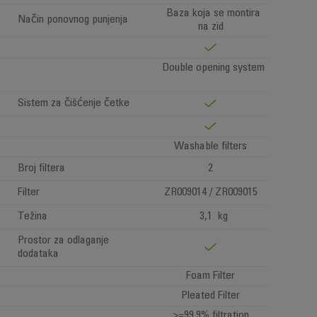
Baza koja se montira
Način ponovnog punjenja
na zid
Double opening system
Sistem za čišćenje četke
Washable filters
Broj filtera
2
Filter
ZR009014 / ZR009015
Težina
3,1 kg
Prostor za odlaganje
dodataka
Foam Filter
Pleated Filter
>=99.9% filtration