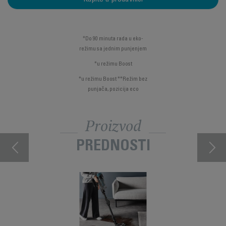
*Do 90 minuta rada u eko-
režimu sa jednim punjenjem
*u režimu Boost
*u režimu Boost **Režim bez
punjača, pozicija eco
Proizvod
PREDNOSTI