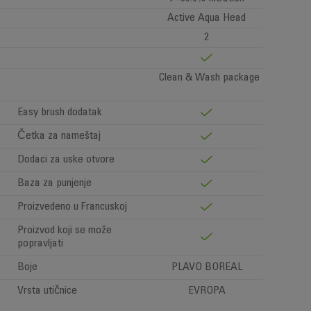
Active Aqua Head
2
Clean & Wash package
Easy brush dodatak
Četka za nameštaj
Dodaci za uske otvore
Baza za punjenje
Proizvedeno u Francuskoj
Proizvod koji se može
popravljati
Boje
PLAVO BOREAL
Vrsta utičnice
EVROPA