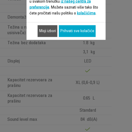
u svakom trenutku
iz našeg centra za
preferencije
. Možete saznati više tako što
7
ćete pročitati našu politiku o
kolačićima
.
Demontažna baterija
Težina u ruci (težina ručnog
Standard >1,6kg
Moji izbori
Prihvati sve kolačiće
usisivača)
Težina bez dodataka
1.8 kg
3,1 kg
Displej
LED
Kapacitet rezervoara za
XL (0,6-0,9 L)
prašinu
Kapacitet rezervoara za
0.65 L
prašinu
Standard
Sound level max
84 dB(A)