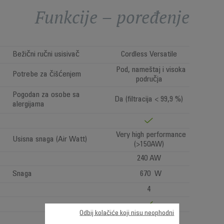
Funkcije – poređenje
Bežični ručni usisivač
Cordless Versatile
Pod, nameštaj i visoka
Potrebe za čišćenjem
područja
Pogodan za osobe sa
Da (filtracija < 99,9 %)
alergijama
Very high performance
Usisna snaga (Air Watt)
(>150AW)
240 AW
Snaga
670 W
4
Odbij kolačiće koji nisu neophodni
1