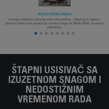
VELIKA USISNA SNAGA
Temeljno dubinsko čišćenje svih vrsta podova – uključujući i tepihe –
pomoću četke nove generacije i usisne snage od 240 Air Watti za upornu
prljavštinu.
ŠTAPNI USISIVAČ SA
IZUZETNOM SNAGOM I
NEDOSTIŽNIM
VREMENOM RADA