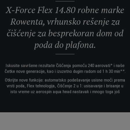
X-Force Flex 14.80 robne marke
Rowenta, vrhunsko rešenje za
čišćenje za besprekoran dom od
poda do plafona.
Iskusite savršene rezultate čišćenja pomoću 240 aerovati* i naše
četke nove generacije, kao i izuzetno dugim radom od 1 h 30 min**.
Otkrijte nove funkcije: automatsko podešavanje usisne moći prema
vrsti poda, Flex tehnologija, čišćenje 2 u 1: usisavanje i brisanje u
isto vreme uz aerospin aqua head nastavak i mnogo toga još