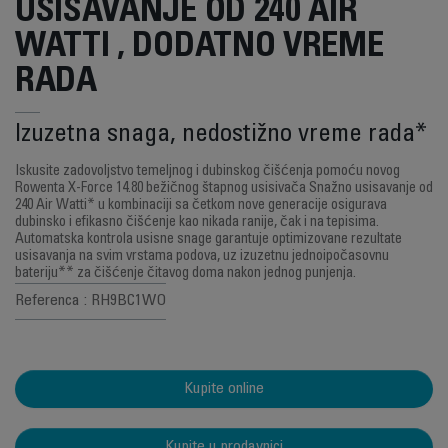
USISAVANJE OD 240 AIR
WATTI , DODATNO VREME
RADA
Izuzetna snaga, nedostižno vreme rada*
Iskusite zadovoljstvo temeljnog i dubinskog čišćenja pomoću novog
Rowenta X-Force 14.80 bežičnog štapnog usisivača Snažno usisavanje od
240 Air Watti* u kombinaciji sa četkom nove generacije osigurava
dubinsko i efikasno čišćenje kao nikada ranije, čak i na tepisima.
Automatska kontrola usisne snage garantuje optimizovane rezultate
usisavanja na svim vrstama podova, uz izuzetnu jednoipočasovnu
bateriju** za čišćenje čitavog doma nakon jednog punjenja.
Referenca : RH9BC1WO
Kupite online
Kupite u prodavnici