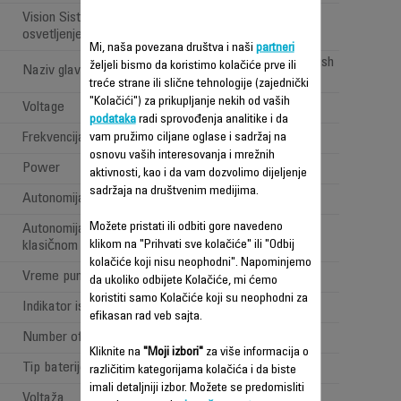
Vision Sistem: 'LED
osvetljenje'
Mi, naša povezana društva i naši
partneri
All types of floor brush
željeli bismo da koristimo kolačiće prve ili
Naziv glave za usisavanje
treće strane ili slične tehnologije (zajednički
"Kolačići") za prikupljanje nekih od vaših
Voltage
100-240 V
podataka
radi sprovođenja analitike i da
Frekvencija
vam pružimo ciljane oglase i sadržaj na
50/60 Hz
osnovu vaših interesovanja i mrežnih
Power
Power < 1 W
aktivnosti, kao i da vam dozvolimo dijeljenje
sadržaja na društvenim medijima.
Autonomija
Jako dugo (>=1h)
Možete pristati ili odbiti gore navedeno
Autonomija (na snažnom
90 min
klikom na "Prihvati sve kolačiće" ili "Odbij
klasičnom položaju)
kolačiće koji nisu neophodni". Napominjemo
Vreme punjenja
6 h
da ukoliko odbijete Kolačiće, mi ćemo
koristiti samo Kolačiće koji su neophodni za
Indikator isticanja vremena
Battery indicator
efikasan rad veb sajta.
Number of batteries included
1
Kliknite na
"Moji izbori"
za više informacija o
Tip baterije
Lithium ion
različitim kategorijama kolačića i da biste
imali detaljniji izbor. Možete se predomisliti
Voltaža
25.2V