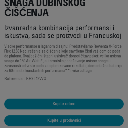
SNAGA DUBINSKOG
ČIŠĆENJA
Izvanredna kombinacija performansi i
iskustva, sada se proizvodi u Francuskoj
Visoke performanse u laganom dizajnu: Predstavljamo Rowenta X-Force
Flex 12.60 Neo, rešenje za čišćenje koje savršeno čisti vaš dom od poda
do plafona. Ovaj bežični štapni usisivač donosi čitav paket: velika usisna
snaga do 150 Air Watti*, automatsko podešavanje usisne snage u
zavisnosti od vrste poda za optimizovane rezultate, demontažna baterija
za 60 minuta konstantnih performansi** i više od toga
Referenca : RH9L42WO
Kupite online
Kupite u prodavnici