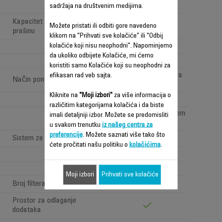
sadržaja na društvenim medijima.
Kapacitet rezervoara za
XL (0,6-0,9 L)
Možete pristati ili odbiti gore navedeno
prašinu
klikom na "Prihvati sve kolačiće" ili "Odbij
kolačiće koji nisu neophodni". Napominjemo
Standard
da ukoliko odbijete Kolačiće, mi ćemo
koristiti samo Kolačiće koji su neophodni za
Baza koja se montira
efikasan rad veb sajta.
Način ponovnog punjenja
na zid
Kliknite na
"Moji izbori"
za više informacija o
različitim kategorijama kolačića i da biste
Double opening system
imali detaljniji izbor. Možete se predomisliti
u svakom trenutku
iz našeg centra za
preferencije
. Možete saznati više tako što
Sistem za čišćenje četke
ćete pročitati našu politiku o
kolačićima
.
Washable filters
Moji izbori
Prihvati sve kolačiće
Broj filtera
2
Prostor za odlaganje
dodataka