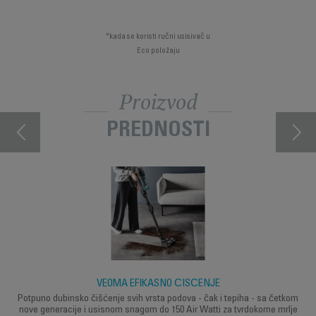
*kada se koristi ručni usisivač u
Eco položaju
Proizvod
PREDNOSTI
VEOMA EFIKASNO ČIŠĆENJE
Potpuno dubinsko čišćenje svih vrsta podova - čak i tepiha - sa četkom
nove generacije i usisnom snagom do 150 Air Watti za tvrdokorne mrlje