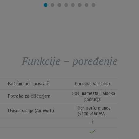
Funkcije – poređenje
Bežični ručni usisivač
Cordless Versatile
Pod, nameštaj i visoka
Potrebe za čišćenjem
područja
High performance
Usisna snaga (Air Watt)
(>100 <150AW)
4