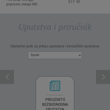
0.17 W
pripravno stanje (W)
Uputstva i priručnik
Odaberite jezik za prikaz uputstava i korisničkih uputstava:
INFORMACIJE O
PREUZMITE
PREUZMITE
GARANCIJI
BEZBEDNOSNA
BEZBEDNOSNA
UPUTSTVA
UPUTSTVA