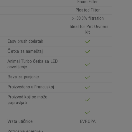
Foam Filter
Pleated Filter
>=99.9% filtration
Ideal for Pet Owners
kit
Easy brush dodatak
Četka za nameštaj
Animal Turbo četka sa LED
osvetljenje
Baza za punjenje
Proizvedeno u Francuskoj
Proizvod koji se može
popravljati
Vrsta utičnice
EVROPA
Potrošnja energije -