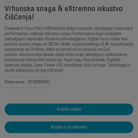
Vrhunska snaga & eXtremno iskustvo
čišćenja!
Rowenta X-Force Flex 14.60 bežični štapni usisivač objedinjuje izvanredne
performanse i najbolje iskustvo u klasi.Performanse koje očekujete
zahvaljujući najnovijim Rowenta tehnologijama: Digital Force motor koji
postiže usisnu snagu od 200 Air Watti, snažna baterija 32,4V za postizanje
autonomije od 1h10min, kada se koristi ručni usisivač na Eco
režimu. Iskustvo koje nikada ranije niste imali zahvaljujući jedinstvenoj
kombinaciji tehnoloških inovacija: Aqua mop, Flex dodatak, Digitalni
kontrolni displej, Deep Power LED osvetljene i više od toga. Tehnologije u
službi efikasnog i brzog čišćenja!
Referenca : RH9990WO
Kupite online
Kupite u prodavnici