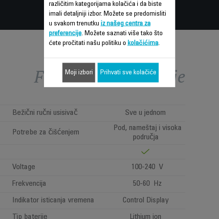
različitim kategorijama kolačića i da biste
imali detaljniji izbor. Možete se predomisliti
u svakom trenutku
iz našeg centra za
preferencije
. Možete saznati više tako što
ćete pročitati našu politiku o
kolačićima
.
Funkcije – poređenje
Moji izbori
Prihvati sve kolačiće
Bežični ručni usisivač
Sve u jednom
Pod, nameštaj i visoka
Potrebe za čišćenjem
područja
Voltage
100-240 V
Frekvencija
50-60 Hz
Indikator isticanja vremena
Control Display
Tip baterije
Lithium ion