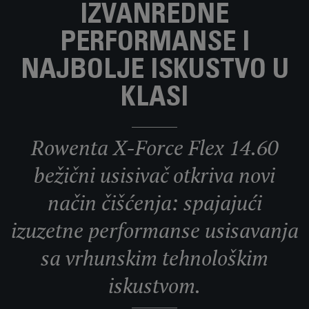
IZVANREDNE
PERFORMANSE I
NAJBOLJE ISKUSTVO U
KLASI
Rowenta X-Force Flex 14.60
bežični usisivač otkriva novi
način čišćenja: spajajući
izuzetne performanse usisavanja
sa vrhunskim tehnološkim
iskustvom.