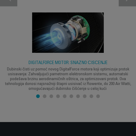
DIGITALFORCE MOTOR: SNAŽNO ČIŠĆENJE
Dubinski čisti uz pomoć novog DigitalForce motora koji optimizuje protok
usisavanja: Zahvaljujući pametnom elektronskom sistemu, automatski
podešava brzinu aerodinamičnih oštrica, za optimizovani protok. Ova
tehnologija donosi najsnažniji štapni usisivač iz Rowente, do 200 Air Watti,
omogućavajući dubinsko čišćenje u celoj kući