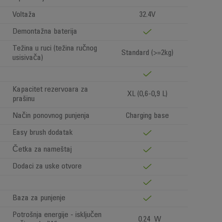
Voltaža
32.4V
Demontažna baterija
Težina u ruci (težina ručnog
Standard (>=2kg)
usisivača)
Kapacitet rezervoara za
XL (0,6-0,9 L)
prašinu
Način ponovnog punjenja
Charging base
Easy brush dodatak
Četka za nameštaj
Dodaci za uske otvore
Baza za punjenje
Potrošnja energije - isključen
0.24 W