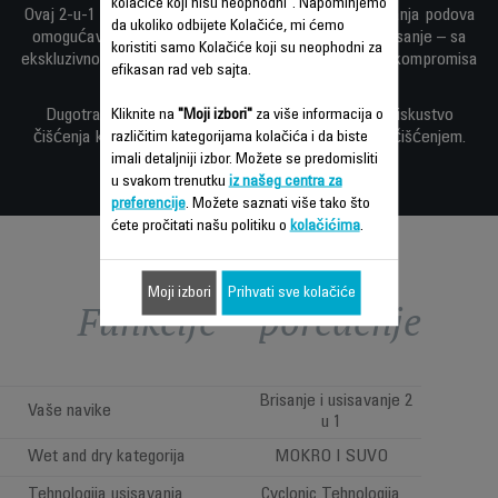
kolačiće koji nisu neophodni". Napominjemo
Ovaj 2-u-1 bežični usisivać sa funkcijom aktivnog brisanja podova
da ukoliko odbijete Kolačiće, mi ćemo
omogućava istovremeno usisavanje i veoma brzo brisanje – sa
koristiti samo Kolačiće koji su neophodni za
ekskluzivnom Rowenta tehnologijom za rezultate bez kompromisa
efikasan rad veb sajta.
svaki put.
Dugotrajna baterija od 60 minuta za veoma lagano iskustvo
Kliknite na
"Moji izbori"
za više informacija o
čišćenja koje je dizajnirano za sve vaše potrebe za čišćenjem.
različitim kategorijama kolačića i da biste
imali detaljniji izbor. Možete se predomisliti
u svakom trenutku
iz našeg centra za
preferencije
. Možete saznati više tako što
ćete pročitati našu politiku o
kolačićima
.
Moji izbori
Prihvati sve kolačiće
Funkcije – poređenje
Brisanje i usisavanje 2
Vaše navike
u 1
Wet and dry kategorija
MOKRO I SUVO
Tehnologija usisavanja
Cyclonic Tehnologija