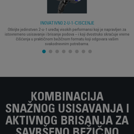
INOVATIVNO 2-U-1-ČIŠĆENJE
Otkrijte jedinstven 2-u-1 uređaj visokih performansi koji je napravljen za
istovremeno usisavanje i brisanje podova – i koji dvostruko skraćuje vreme
čišćenja u praktičnom bežičnom formatu koji odgovara vašim
svakodnevnim potrebama.
KOMBINACIJA
SNAŽNOG USISAVANJA I
AKTIVNOG BRISANJA ZA
SAVRŠENO BEŽIČNO