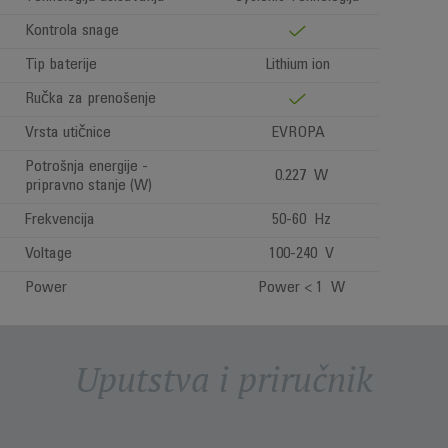
Kontrola snage
Tip baterije
Lithium ion
Ručka za prenošenje
Vrsta utičnice
EVROPA
Potrošnja energije -
0.227 W
pripravno stanje (W)
Frekvencija
50-60 Hz
Voltage
100-240 V
Power
Power < 1 W
Uputstva i priručnik