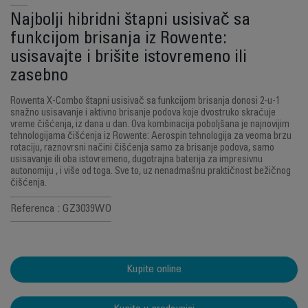
Najbolji hibridni štapni usisivač sa
funkcijom brisanja iz Rowente:
usisavajte i brišite istovremeno ili
zasebno
Rowenta X-Combo štapni usisivač sa funkcijom brisanja donosi 2-u-1
snažno usisavanje i aktivno brisanje podova koje dvostruko skraćuje
vreme čišćenja, iz dana u dan. Ova kombinacija poboljšana je najnovijim
tehnologijama čišćenja iz Rowente: Aerospin tehnologija za veoma brzu
rotaciju, raznovrsni načini čišćenja samo za brisanje podova, samo
usisavanje ili oba istovremeno, dugotrajna baterija za impresivnu
autonomiju , i više od toga. Sve to, uz nenadmašnu praktičnost bežičnog
čišćenja.
Referenca : GZ3039WO
Kupite online