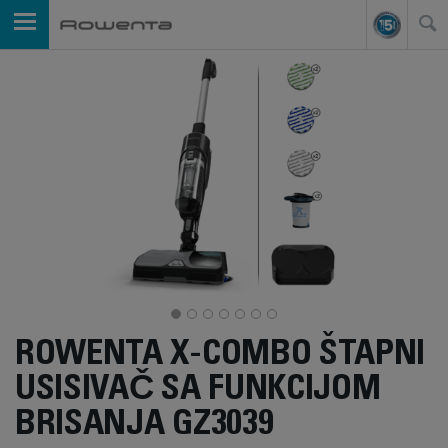
ROWENTA X-COMBO ŠTAPNI
USISIVAČ SA FUNKCIJOM
BRISANJA GZ3039