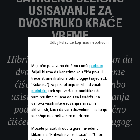
USISAVANJE ZA
DVOSTRUKO KRAĆE
VREME
Odbij kolačiće koji nisu neophodni
Hibridni proizvod dizajniran da
Mi, naša povezana društva i naši
partneri
dvostruko skrati vaše vreme
željeli bismo da koristimo kolačiće prve ili
treće strane ili slične tehnologije (zajednički
čišćenja, Rowenta X-Combo
"Kolačići") za prikupljanje nekih od vaših
podataka
radi sprovođenja analitike i da
usisivač sa funkcijom brisanja
vam pružimo ciljane oglase i sadržaj na
osnovu vaših interesovanja i mrežnih
podova je rešenje za bežično
aktivnosti, kao i da vam dozvolimo dijeljenje
sadržaja na društvenim medijima.
čišćenje poput nijednog drugog.
Možete pristati ili odbiti gore navedeno
klikom na "Prihvati sve kolačiće" ili "Odbij