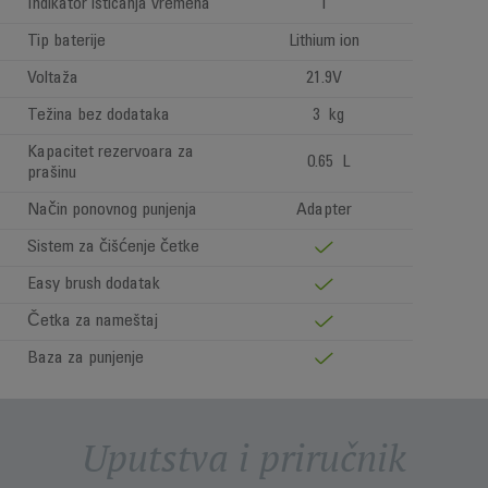
Indikator isticanja vremena
1
Tip baterije
Lithium ion
Voltaža
21.9V
Težina bez dodataka
3 kg
Kapacitet rezervoara za
0.65 L
prašinu
Način ponovnog punjenja
Adapter
Sistem za čišćenje četke
Easy brush dodatak
Četka za nameštaj
Baza za punjenje
Uputstva i priručnik