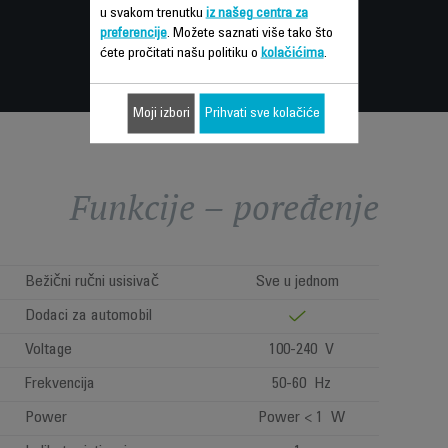
u svakom trenutku
iz našeg centra za
preferencije
. Možete saznati više tako što
ćete pročitati našu politiku o
kolačićima
.
Moji izbori
Prihvati sve kolačiće
Funkcije – poređenje
Bežični ručni usisivač
Sve u jednom
Dodaci za automobil
Voltage
100-240 V
Frekvencija
50-60 Hz
Power
Power < 1 W