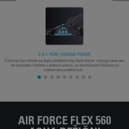
2-U-1: PERE I USISAVA PODOVE
Čišćenje bez nereda sa Aqua dodatkom koj štedi vreme i omogućava vam
da usisavate i brišete u jednom potezu, za istovremeno čišćenje uz
maksimalnu praktičnost.
AIR FORCE FLEX 560