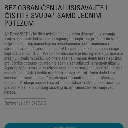
BEZ OGRANIČENJA! USISAVAJTE I
ČISTITE SVUDA* SAMO JEDNIM
POTEZOM
Air Force 560 Flex bežični usisivač donosi novu dimenziju usisavanja,
svojim genijalnim fleksibilnim dizajnom, koji dopire do prašine i do 5 puta
dalje ispod niskog nameštaja sa nenadmašnim performansama i
okretnošću, za čišćenje bez napora! Uz pomoć izuzetne usisne snage
koja dostiže i do 100 Air Watti, doživite čišćenje bez ograničenja, usisajte
prašinu u svakom ćošku i učinite čišćenje u vašem domu brže nego ikad
pre. Otkrijte potpuno nov način čišćenja zahvaljujući pametnom dizajnu
Aqua dodatka: savršen za uštedu vremena za svakodnevno čišćenje bez
nereda. Usisavajte i brišite u jednom potezu sa praktičnim dodatkom
inovativnog, visokotehnološkog dizajna koji nudi kompletno rešenje za
čišćenje. Kretanje napred i nazad je sada lakše - čak i u ćoškovima - sa
preformansama dubinskog čišćenja dizajniranim za sređivanje većih
nereda.
Referenca : RH9490WO