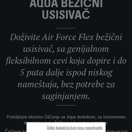
AQUA BEŽIČNI
USISIVAČ
Doživite Air Force Flex bežični
usisivač, sa genijalnom
fleksibilnom cevi koja dopire i do
5 puta dalje ispod niskog
nameštaja, bez potrebe za
saginjanjem.
Poboljšajte iskustvo čišćenja sa Aqua dodatkom, za istovremenu
dvostruku akciju čišćenja gde god je potrebno.
Odbij kolačiće koji nisu neophodni